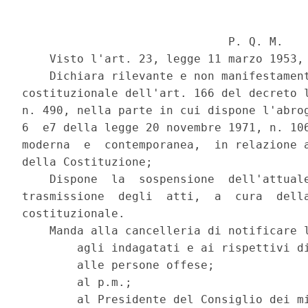
                              P. Q. M.

    Visto l'art. 23, legge 11 marzo 1953, 
    Dichiara rilevante e non manifestament
costituzionale dell'art. 166 del decreto l
n. 490, nella parte in cui dispone l'abrog
6  e7 della legge 20 novembre 1971, n. 106
moderna  e  contemporanea,  in relazione a
della Costituzione;

    Dispone  la  sospensione  dell'attuale
trasmissione  degli  atti,  a  cura  della
costituzionale.

    Manda alla cancelleria di notificare l
        agli indagatati e ai rispettivi di
        alle persone offese;

        al p.m.;

        al Presidente del Consiglio dei mi