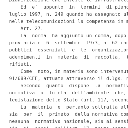
    Ed  e'  appunto  in  termini  di piano
luglio 1997, n. 249 quando ha assegnato al
nelle telecomunicazioni la competenza in m
    Art. 27.

    La  norma  ha aggiunto un comma, dopo 
provinciale  6  settembre  1973, n. 62 che
pubblici  essenziali  e  le  organizzazion
adempimenti  in  materia  di  raccolta,  t
rifiuti.

    Come  noto, in materia sono intervenut
91/689/CEE, attuate attraverso il d.lgs. n
    Secondo  quanto  dispone  la  normativ
normativa  a  tutela  dell'ambiente  che, 
legislazione dello Stato (art. 117, second
    La  materia  e' pertanto sottratta all
sia  per  il  primato  della normativa com
nessuna  normativa nazionale, sia ai sensi