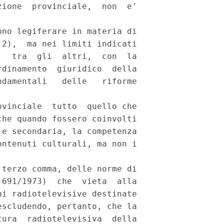
ione  provinciale,  non  e'

no legiferare in materia di

2),  ma nei limiti indicati

  tra  gli  altri,  con  la

dinamento  giuridico  della

damentali   delle   riforme

vinciale  tutto  quello che

he quando fossero coinvolti

e secondaria, la competenza

ntenuti culturali, ma non i

terzo comma, delle norme di

691/1973)  che  vieta  alla

i radiotelevisive destinate

scludendo, pertanto, che la

ura  radiotelevisiva  della
