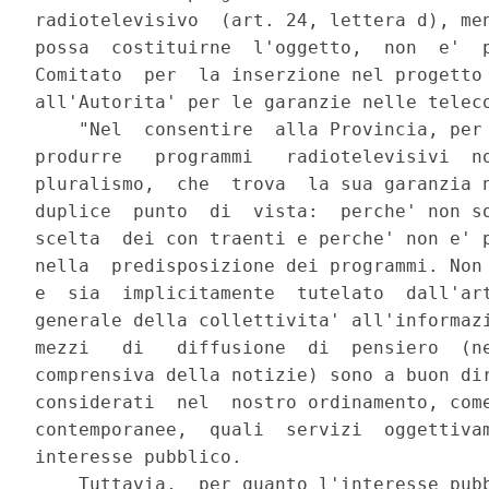
radiotelevisivo  (art. 24, lettera d), men
possa  costituirne  l'oggetto,  non  e'  p
Comitato  per  la inserzione nel progetto 
all'Autorita' per le garanzie nelle teleco
    "Nel  consentire  alla Provincia, per 
produrre   programmi   radiotelevisivi  no
pluralismo,  che  trova  la sua garanzia n
duplice  punto  di  vista:  perche' non so
scelta  dei con traenti e perche' non e' p
nella  predisposizione dei programmi. Non 
e  sia  implicitamente  tutelato  dall'art
generale della collettivita' all'informazi
mezzi   di   diffusione  di  pensiero  (ne
comprensiva della notizie) sono a buon dir
considerati  nel  nostro ordinamento, come
contemporanee,  quali  servizi  oggettivam
interesse pubblico.

    Tuttavia,  per quanto l'interesse pubb