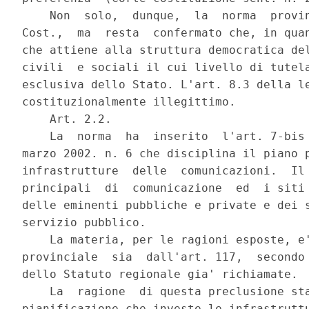
    Non  solo,  dunque,  la  norma  provin
Cost.,  ma  resta  confermato che, in quan
che attiene alla struttura democratica del
civili  e sociali il cui livello di tutela
esclusiva dello Stato. L'art. 8.3 della le
costituzionalmente illegittimo.

    Art. 2.2.

    La  norma  ha  inserito  l'art. 7-bis 
marzo 2002. n. 6 che disciplina il piano p
infrastrutture  delle  comunicazioni.  Il 
principali  di  comunicazione  ed  i siti 
delle eminenti pubbliche e private e dei s
servizio pubblico.

    La materia, per le ragioni esposte, e'
provinciale  sia  dall'art. 117,  secondo 
dello Statuto regionale gia' richiamate.

    La  ragione  di questa preclusione sta
pianificazione che investe le infrastruttu