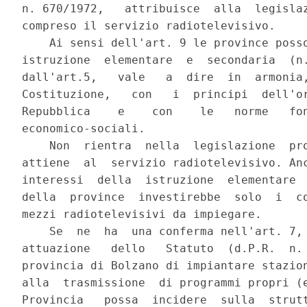
n. 670/1972,   attribuisce  alla  legislaz
compreso il servizio radiotelevisivo.

    Ai sensi dell'art. 9 le province posso
istruzione  elementare  e  secondaria  (n.
dall'art.5,   vale   a  dire  in  armonia,
Costituzione,   con   i  principi  dell'or
Repubblica    e    con    le   norme   fon
economico-sociali.

    Non  rientra  nella  legislazione  pro
attiene  al  servizio radiotelevisivo. Anc
interessi  della  istruzione  elementare  
della  province  investirebbe  solo  i  co
mezzi radiotelevisivi da impiegare.

    Se  ne  ha  una conferma nell'art. 7, 
attuazione   dello   Statuto  (d.P.R.  n. 
provincia di Bolzano di impiantare stazion
alla  trasmissione  di programmi propri (e
Provincia   possa  incidere  sulla  strutt