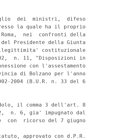
lio  dei  ministri,  difeso

esso la quale ha il proprio

Roma,  nei  confronti della

del Presidente della Giunta

legittimita' costituzionale

2,  n. 11, "Disposizioni in

nessione con l'assestamento

incia di Bolzano per l'anno

02-2004 (B.U.R. n. 33 del 6

olo, il comma 3 dell'art. 8

,  n. 6, gia' impugnato dal

  con  ricorso del 7 giugno

atuto, approvato con d.P.R.
