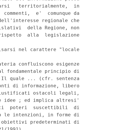
rsi   territorialmente,  in

 commenti,  e'  comunque da

ell'interesse regionale che

slativi  della Regione, non

ispetto  alla  legislazione

sarsi nel carattere "locale

teria confluiscono esigenze

l fondamentale principio di

Il quale ... (cfr. sentenza

nti di informazione, libero

ustificati ostacoli legali,

 idee ; ed implica altresi'

i  poteri  suscettibili  di

 le intenzioni, in forme di

obiettivi predeterminati di

1/1991).
