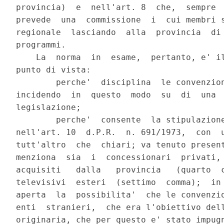
provincia)  e  nell'art. 8  che,  sempre  
prevede  una  commissione  i  cui membri s
regionale  lasciando  alla  provincia  di 
programmi.

    La  norma  in  esame,  pertanto, e' il
punto di vista:

        perche'  disciplina  le convenzion
incidendo  in  questo  modo  su  di  una  
legislazione;

        perche'  consente  la stipulazione
nell'art. 10  d.P.R.  n. 691/1973,  con  u
tutt'altro  che  chiari; va tenuto present
menziona  sia  i  concessionari  privati, 
acquisiti   dalla   provincia   (quarto  c
televisivi  esteri  (settimo  comma);  in 
aperta  la  possibilita'  che le convenzio
enti  stranieri,  che era l'obiettivo dell
originaria, che per questo e' stato impugn