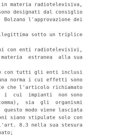
in materia radiotelevisiva,

ono designati dal consiglio

 Bolzano l'approvazione dei

legittima sotto un triplice

i con enti radiotelevisivi,

materia  estranea  alla sua

 con tutti gli enti inclusi

na norma i cui effetti sono

e che l'articolo richiamato

 i  cui  impianti  non sono

omma),  sia  gli  organismi

 questo modo viene lasciata

ni siano stipulate solo con

'art. 8.3 nella sua stesura

ato;
