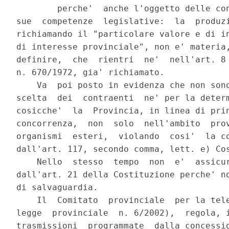
        perche'  anche l'oggetto delle con
sue  competenze  legislative:  la  produzi
richiamando il "particolare valore e di in
di interesse provinciale", non e' materia,
definire,  che  rientri  ne'  nell'art. 8 
n. 670/1972, gia' richiamato.

    Va  poi posto in evidenza che non sono
scelta  dei  contraenti  ne' per la determ
cosicche'  la  Provincia, in linea di prin
concorrenza,  non  solo  nell'ambito  prov
organismi  esteri,  violando  cosi'  la co
dall'art. 117, secondo comma, lett. e) Cos
    Nello  stesso  tempo  non  e'  assicur
dall'art. 21 della Costituzione perche' no
di salvaguardia.

    Il  Comitato  provinciale  per la tele
legge  provinciale  n. 6/2002),  regola, i
trasmissioni  programmate  dalla concessio