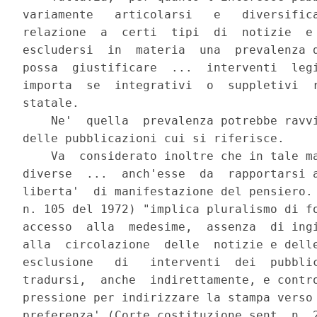
variamente   articolarsi   e   diversifica
relazione  a  certi  tipi  di  notizie  e 
escludersi  in  materia  una  prevalenza d
possa  giustificare  ...  interventi  legi
importa  se  integrativi  o  suppletivi  r
statale.

    Ne'  quella  prevalenza potrebbe ravvi
delle pubblicazioni cui si riferisce.

    Va  considerato inoltre che in tale ma
diverse  ...  anch'esse  da  rapportarsi a
liberta'  di manifestazione del pensiero. 
n. 105 del 1972) "implica pluralismo di fo
accesso  alla  medesime,  assenza  di ingi
alla  circolazione  delle  notizie e delle
esclusione   di   interventi  dei  pubblic
tradursi,  anche  indirettamente, e contro
pressione per indirizzare la stampa verso 
preferenza' (Corte costituzione sent. n. 2