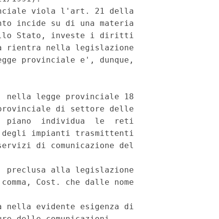
ciale viola l'art. 21 della

to incide su di una materia

lo Stato, investe i diritti

 rientra nella legislazione

gge provinciale e', dunque,

 nella legge provinciale 18

rovinciale di settore delle

 piano  individua  le  reti

degli impianti trasmittenti

ervizi di comunicazione del

 preclusa alla legislazione

comma, Cost. che dalle nome

 nella evidente esigenza di

re delle comunicazioni.
