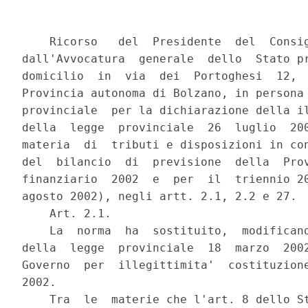
    Ricorso   del  Presidente  del  Consig
dall'Avvocatura  generale  dello  Stato pr
domicilio  in  via  dei  Portoghesi  12,  
Provincia autonoma di Bolzano, in persona 
provinciale  per la dichiarazione della il
della  legge  provinciale  26  luglio  200
materia  di  tributi e disposizioni in con
del  bilancio  di  previsione  della  Prov
finanziario  2002  e  per  il  triennio 20
agosto 2002), negli artt. 2.1, 2.2 e 27.

    Art. 2.1.

    La  norma  ha  sostituito,  modificand
della  legge  provinciale  18  marzo  2002
Governo  per  illegittimita'  costituzione
2002.

    Tra  le  materie che l'art. 8 dello St