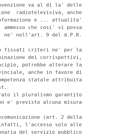
venzione va al di la' delle

one  radiotelevisiva, anche

formazione e ... attualita'

 ammesso che cosi' si possa

 ne' nell'art. 9 del d.P.R.

 fissati criteri ne' per la

inazione dei corrispettivi,

cipio, potrebbe alterare la

inciale, anche in favore di

mpetenza statale attribuita

t.

ato il pluralismo garantito

n e' previsto alcuna misura

comunicazione (art. 2 della

nfatti, l'accesso solo alle

naria del servizio pubblico
