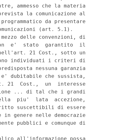
tre, ammesso che la materia

revista la comunicazione al

programmatico da presentare

municazioni (art. 5.1).

mezzo delle convenzioni, di

n  e'  stato  garantito  il

ell'art. 21 Cost., sotto un

no individuati i criteri di

redisposta nessuna garanzia

e' dubitabile che sussista,

. 21  Cost.,  un  interesse

one ... di tal che i grandi

lla  piu'  lata  accezione,

itto suscettibili di essere

 in genere nelle democrazie

ente pubblici e comunque di

lico all'informazione possa
