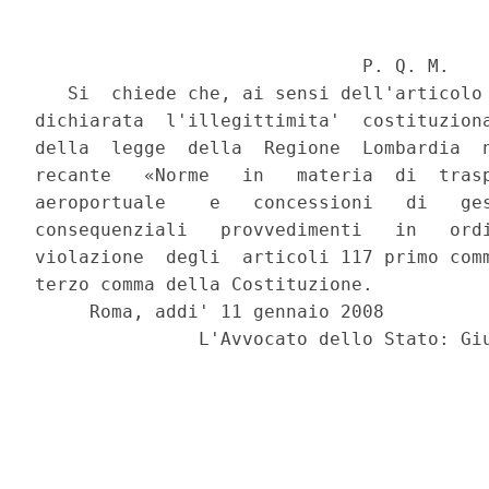
                              P. Q. M.

   Si  chiede che, ai sensi dell'articolo 
dichiarata  l'illegittimita'  costituziona
della  legge  della  Regione  Lombardia  n
recante   «Norme   in   materia  di  trasp
aeroportuale    e   concessioni   di   ges
consequenziali   provvedimenti   in   ordi
violazione  degli  articoli 117 primo comm
terzo comma della Costituzione.

     Roma, addi' 11 gennaio 2008
