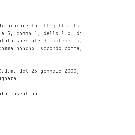
ichiarare la illegittimita'

e 5, comma 1, della l.p. di

tuto speciale di autonomia,

omma nonche' secondo comma,

.d.m. del 25 gennaio 2000;

gnata.
