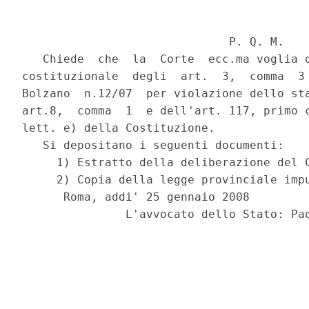
                              P. Q. M.

   Chiede  che  la  Corte  ecc.ma voglia d
costituzionale  degli  art.  3,  comma  3 
Bolzano  n.12/07  per violazione dello sta
art.8,  comma  1  e dell'art. 117, primo c
lett. e) della Costituzione.

   Si depositano i seguenti documenti:

     1) Estratto della deliberazione del C
     2) Copia della legge provinciale impu
      Roma, addi' 25 gennaio 2008
