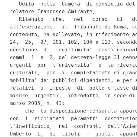
   Udito  nella  Camera  di consiglio del 
relatore Francesco Amirante;

   Ritenuto   che,   nel   corso   di   du
all'esecuzione,  il  Tribunale di Roma, co
contenuto, ha sollevato, in riferimento ag
24,  25,  97, 101, 102, 104 e 113, secondo
questione  di  legittimita'  costituzional
commi  1  e  2, del decreto-legge 31 genna
urgenti  per  l'universita'  e  la ricerca
culturali,  per  il completamento di grand
mobilita' dei pubblici dipendenti, e per s
relativi  a  imposte  di  bollo e tasse di
misure  urgenti),  introdotto, in sede di 
marzo 2005, n. 43;

     che  la disposizione censurata appare
con  i  richiamati  parametri  costituzion
l'inefficacia,  nei  confronti  dell'Azien
Umberto  I,  di  titoli  -  quali,  appunt