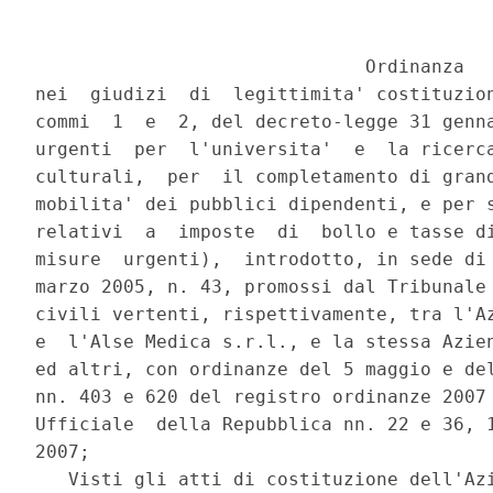
                              Ordinanza

nei  giudizi  di  legittimita' costituzion
commi  1  e  2, del decreto-legge 31 genna
urgenti  per  l'universita'  e  la ricerca
culturali,  per  il completamento di grand
mobilita' dei pubblici dipendenti, e per s
relativi  a  imposte  di  bollo e tasse di
misure  urgenti),  introdotto, in sede di 
marzo 2005, n. 43, promossi dal Tribunale 
civili vertenti, rispettivamente, tra l'Az
e  l'Alse Medica s.r.l., e la stessa Azien
ed altri, con ordinanze del 5 maggio e del
nn. 403 e 620 del registro ordinanze 2007 
Ufficiale  della Repubblica nn. 22 e 36, 1
2007;

   Visti gli atti di costituzione dell'Azi