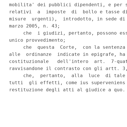
mobilita' dei pubblici dipendenti, e per s
relativi  a  imposte  di  bollo e tasse di
misure  urgenti),  introdotto, in sede di 
marzo 2005, n. 43;

     che  i giudizi, pertanto, possono ess
unico provvedimento;

     che  questa  Corte,  con la sentenza 
alle  ordinanze  indicate in epigrafe, ha 
costituzionale   dell'intero  art.  7-quat
ravvisandone il contrasto con gli artt. 3,
     che,  pertanto,  alla  luce  di tale 
tutti  gli effetti, come ius superveniens 