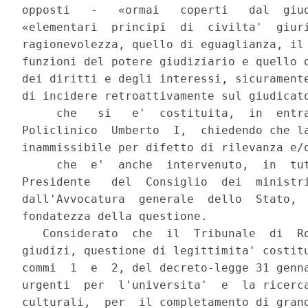
opposti   -   «ormai   coperti   dal  giud
«elementari  principi  di  civilta'  giuri
ragionevolezza, quello di eguaglianza, il 
funzioni del potere giudiziario e quello d
dei diritti e degli interessi, sicuramente
di incidere retroattivamente sul giudicato
     che   si   e'  costituita,  in  entra
Policlinico  Umberto  I,  chiedendo che la
inammissibile per difetto di rilevanza e/o
     che  e'  anche  intervenuto,  in  tut
Presidente   del  Consiglio  dei  ministri
dall'Avvocatura  generale  dello  Stato,  
fondatezza della questione.

   Considerato  che  il  Tribunale  di  Ro
giudizi, questione di legittimita' costitu
commi  1  e  2, del decreto-legge 31 genna
urgenti  per  l'universita'  e  la ricerca
culturali,  per  il completamento di grand