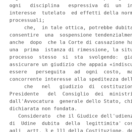
ogni   disciplina   espressiva  di  un  in
interesse  tutelato  ed effetti della norm
processuali;

     che,  in tale ottica, potrebbe dubita
consentire  una  sospensione tendenzialmen
anche  dopo  che la Corte di cassazione ha
una  prima  istanza di rimessione, la situ
processo  stesso  si  sta  svolgendo:  gia
assicurare un giudizio che appaia «indiscu
essere   perseguita   ad  ogni  costo,  ma
concorrente interesse alla speditezza dell
     che   nel   giudizio  di  costituzion
Presidente   del  Consiglio  dei  ministri
dall'Avvocatura  generale dello Stato, chi
dichiarata non fondata.

   Considerato  che il Giudice dell'udienz
di  Udine  dubita  della  legittimita' cos
agli  artt. 3 e 111 della Costituzione, de