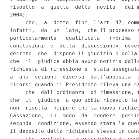
rispetto  a  quella  della  novita'  dei m
2004);

     che,  a  detto  fine, l'art. 47, comm
infatti,  da  un  lato,  che il processo s
particolarmente   qualificata   («prima   
conclusioni  e  della  discussione», ovver
decreto  che  dispone il giudizio o della 
che  il  giudice abbia avuto notizia dalla
richiesta di rimessione e' stata assegnata
a  una  sezione  diversa  dall'apposita  s
ricorsi quando il Presidente rileva una ca
     che  dall'ordinanza  di rimessione, t
che  il  giudice  a quo abbia ricevuto la 
non  risulta  neppure che la nuova richies
Cassazione,  in  modo  da  rendere  possib
seconda  condizione, essendo stata la ques
il deposito della richiesta stessa in canc
     che, pertanto - a prescindere da ogni