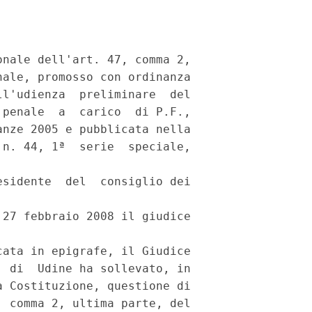
nale dell'art. 47, comma 2,

ale, promosso con ordinanza

l'udienza  preliminare  del

penale  a  carico  di P.F.,

nze 2005 e pubblicata nella

n. 44, 1ª  serie  speciale,

sidente  del  consiglio dei

27 febbraio 2008 il giudice

ata in epigrafe, il Giudice

 di  Udine ha sollevato, in

 Costituzione, questione di

 comma 2, ultima parte, del
