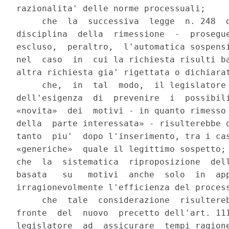
razionalita' delle norme processuali;

     che  la  successiva  legge  n. 248  d
disciplina  della  rimessione  -  prosegue
escluso,  peraltro,  l'automatica sospensi
nel  caso  in  cui la richiesta risulti ba
altra richiesta gia' rigettata o dichiarat
     che,  in  tal  modo,  il legislatore 
dell'esigenza  di  prevenire  i  possibili
«novita»  dei  motivi - in quanto rimesso 
della  parte interessata» - risulterebbe d
tanto  piu'  dopo l'inserimento, tra i cas
«generiche»  quale il legittimo sospetto; 
che  la  sistematica  riproposizione  dell
basata   su   motivi  anche  solo  in  app
irragionevolmente l'efficienza del process
     che  tale  considerazione  risultereb
fronte  del  nuovo  precetto dell'art. 111
legislatore  ad  assicurare  tempi ragione