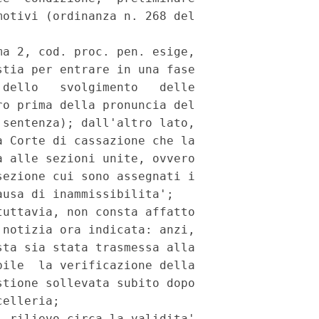
otivi (ordinanza n. 268 del

a 2, cod. proc. pen. esige,

tia per entrare in una fase

dello   svolgimento   delle

o prima della pronuncia del

sentenza); dall'altro lato,

 Corte di cassazione che la

 alle sezioni unite, ovvero

ezione cui sono assegnati i

usa di inammissibilita';

uttavia, non consta affatto

notizia ora indicata: anzi,

ta sia stata trasmessa alla

ile  la verificazione della

tione sollevata subito dopo

elleria;

 rilievo circa la validita'
