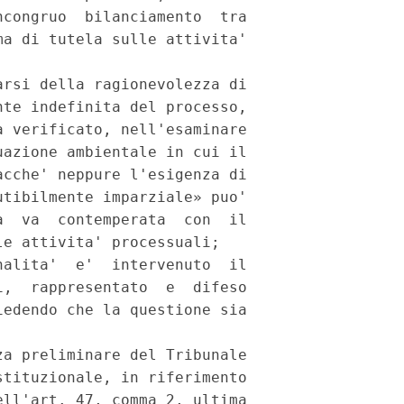
congruo  bilanciamento  tra

a di tutela sulle attivita'

rsi della ragionevolezza di

te indefinita del processo,

 verificato, nell'esaminare

azione ambientale in cui il

cche' neppure l'esigenza di

tibilmente imparziale» puo'

  va  contemperata  con  il

e attivita' processuali;

alita'  e'  intervenuto  il

,  rappresentato  e  difeso

edendo che la questione sia

a preliminare del Tribunale

tituzionale, in riferimento

ll'art. 47, comma 2, ultima
