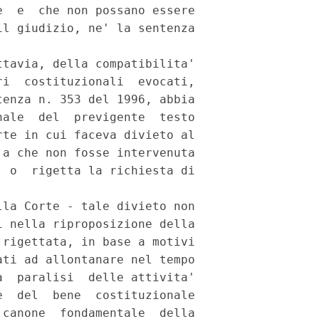
  e  che non possano essere

l giudizio, ne' la sentenza

tavia, della compatibilita'

i  costituzionali  evocati,

enza n. 353 del 1996, abbia

ale  del  previgente  testo

te in cui faceva divieto al

a che non fosse intervenuta

 o  rigetta la richiesta di

la Corte - tale divieto non

 nella riproposizione della

rigettata, in base a motivi

ti ad allontanare nel tempo

  paralisi  delle attivita'

  del  bene  costituzionale

canone  fondamentale  della
