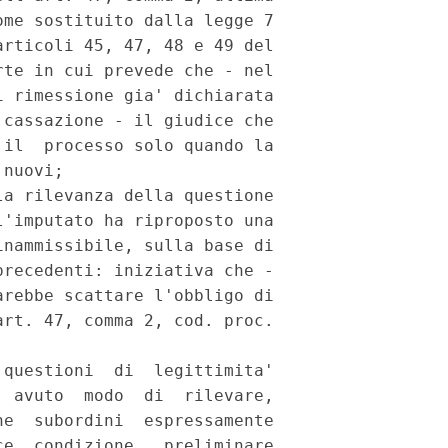
me sostituito dalla legge 7

rticoli 45, 47, 48 e 49 del

te in cui prevede che - nel

 rimessione gia' dichiarata

cassazione - il giudice che

il  processo solo quando la

nuovi;

a rilevanza della questione

'imputato ha riproposto una

nammissibile, sulla base di

recedenti: iniziativa che -

rebbe scattare l'obbligo di

rt. 47, comma 2, cod. proc.

questioni  di  legittimita'

 avuto  modo  di  rilevare,

e  subordini  espressamente

e  condizione,  preliminare
