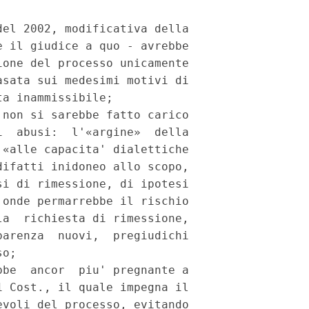
el 2002, modificativa della

 il giudice a quo - avrebbe

one del processo unicamente

sata sui medesimi motivi di

a inammissibile;

non si sarebbe fatto carico

  abusi:  l'«argine»  della

«alle capacita' dialettiche

ifatti inidoneo allo scopo,

i di rimessione, di ipotesi

onde permarrebbe il rischio

a  richiesta di rimessione,

arenza  nuovi,  pregiudichi

o;

be  ancor  piu' pregnante a

 Cost., il quale impegna il

voli del processo, evitando
