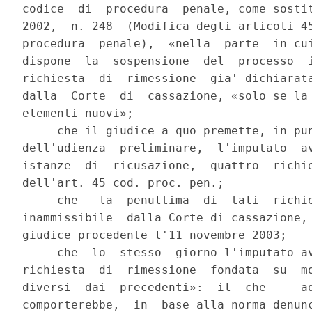
codice  di  procedura  penale, come sostit
2002,  n. 248  (Modifica degli articoli 45
procedura  penale),  «nella  parte  in cui
dispone  la  sospensione  del  processo  i
richiesta  di  rimessione  gia' dichiarata
dalla  Corte  di  cassazione, «solo se la 
elementi nuovi»;

     che il giudice a quo premette, in pun
dell'udienza  preliminare,  l'imputato  av
istanze  di  ricusazione,  quattro  richie
dell'art. 45 cod. proc. pen.;

     che   la  penultima  di  tali  richie
inammissibile  dalla Corte di cassazione, 
giudice procedente l'11 novembre 2003;

     che  lo  stesso  giorno l'imputato av
richiesta  di  rimessione  fondata  su  mo
diversi  dai  precedenti»:  il  che  -  ad
comporterebbe,  in  base alla norma denunc