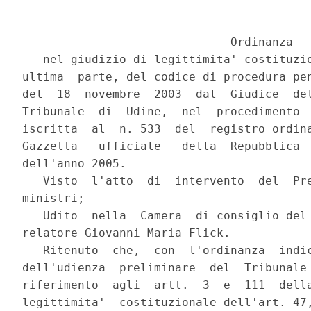
                              Ordinanza

   nel giudizio di legittimita' costituzio
ultima  parte, del codice di procedura pen
del  18  novembre  2003  dal  Giudice  del
Tribunale  di  Udine,  nel  procedimento  
iscritta  al  n. 533  del  registro ordina
Gazzetta   ufficiale   della  Repubblica  
dell'anno 2005.

   Visto  l'atto  di  intervento  del  Pre
ministri;

   Udito  nella  Camera  di consiglio del 
relatore Giovanni Maria Flick.

   Ritenuto  che,  con  l'ordinanza  indic
dell'udienza  preliminare  del  Tribunale 
riferimento  agli  artt.  3  e  111  della
legittimita'  costituzionale dell'art. 47,