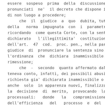
essere  sospeso  prima  della  discussione
pronunciati  ne'  il decreto che dispone i
di non luogo a procedere;

     che  il  giudice  a  quo  dubita, tut
della   norma  impugnata  con  i  parametr
ricordando  come questa Corte, con la sent
dichiarato   l'illegittimita'  costituzion
dell'art.  47  cod.  proc. pen., nella par
giudice  di  pronunciare la sentenza sino 
l'ordinanza  che  dichiara  inammissibile 
rimessione;

     che  -  secondo  quanto affermato dal
teneva conto, infatti, dei possibili abusi
richiesta gia' dichiarata inammissibile o 
anche  solo  in apparenza nuovi, finalizza
la  decisione  di  merito,  provocando  la
processuali:   donde   la   compromissione
dell'efficienza   del   processo  e  del  