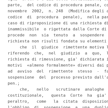
parte,  del codice di procedura penale, co
novembre  2002,  n. 248  (Modifica degli a
codice  di  procedura  penale),  nella par
caso di riproposizione di una richiesta di
inammissibile  o rigettata dalla Corte di 
procede  non  sia  tenuto  a  sospendere  
richiesta non risulti fondata su elementi 
     che  il  giudice  rimettente motiva l
riferendo  che,  nel  giudizio  a  quo,  l
richiesta di rimessione, gia' dichiarata i
motivi  «almeno formalmente» diversi dai p
ad  avviso  del  rimettente  stesso  -  fa
sospensione  del  processo previsto dall'a
pen.;

     che,   nello   scrutinare  analoghe  
costituzionale,   questa  Corte  ha  gia' 
peraltro,   come   la  citata  disposizion
l'obbligo  di  sospensione  a  una  duplic