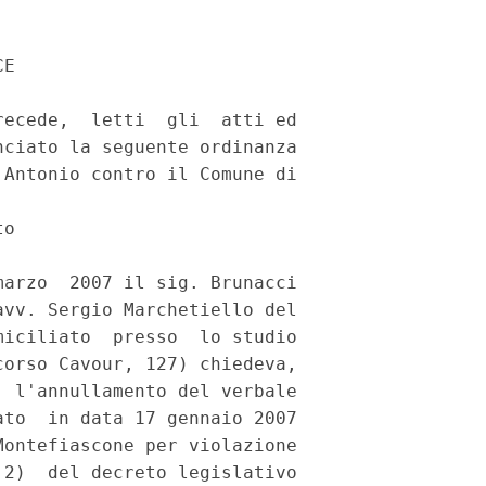
umentato motivo ha determinato, ad
avviso  di  questo  giudice, un'eccessiva compressione del diritto di
difesa  spettante  ai soggetti su cui grava l'obbligo di trasmissione
dei  dati,  in  quanto  essi si trovano nella difficile situazione di
dover  documentare  a  posteriori  la  sussistenza di una circostanza
giustificatrice