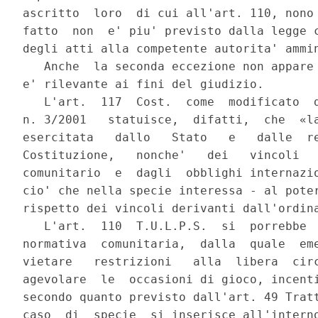
ascritto  loro  di cui all'art. 110, nono 
fatto  non  e' piu' previsto dalla legge c
degli atti alla competente autorita' ammin
   Anche  la seconda eccezione non appare 
e' rilevante ai fini del giudizio.

   L'art.  117  Cost.  come  modificato  d
n. 3/2001   statuisce,  difatti,  che  «la
esercitata   dallo   Stato   e   dalle  re
Costituzione,   nonche'   dei   vincoli   
comunitario  e  dagli  obblighi internazio
cio' che nella specie interessa - al poter
rispetto dei vincoli derivanti dall'ordina
   L'art.  110  T.U.L.P.S.  si  porrebbe  
normativa  comunitaria,  dalla  quale  eme
vietare   restrizioni   alla  libera  circ
agevolare  le  occasioni di gioco, incenti
secondo quanto previsto dall'art. 49 Tratt
caso  di  specie  si inserisce all'interno