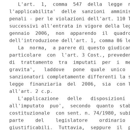
   L'art.  1,  comma  547  della  legge  n
l'applicabilita'  delle  sanzioni  amminis
penali - per le violazioni dell'art. 110 T
successivi all'entrata in vigore della leg
gennaio  2006,  non  apparendo  il  quadro
dell'introduzione dell'art. 1, comma 86 le
   La  norma,  a parere di questo giudican
particolare  con  l'art. 3 Cost., preveden
di  trattamento  tra  imputati  per  i  me
gravita',   laddove   pone  quale  unico  
sanzionatori completamente differenti la s
legge  finanziaria  del  2006,  sia  con l
all'art. 2 c.p.

   L'applicazione   delle   disposizioni  
all'imputato  puo',  secondo  quanto  stab
costituzionale  con sent. n. 74/1980, subi
parte    del    legislatore    ordinario  
giustificabili.  Tuttavia,  seppure  il  p