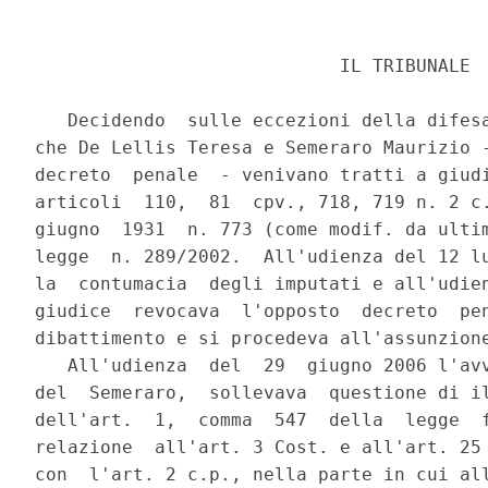
                            IL TRIBUNALE

   Decidendo  sulle eccezioni della difesa
che De Lellis Teresa e Semeraro Maurizio -
decreto  penale  - venivano tratti a giudi
articoli  110,  81  cpv., 718, 719 n. 2 c.
giugno  1931  n. 773 (come modif. da ultim
legge  n. 289/2002.  All'udienza del 12 lu
la  contumacia  degli imputati e all'udien
giudice  revocava  l'opposto  decreto  pen
dibattimento e si procedeva all'assunzione
   All'udienza  del  29  giugno 2006 l'avv
del  Semeraro,  sollevava  questione di il
dell'art.  1,  comma  547  della  legge  f
relazione  all'art. 3 Cost. e all'art. 25 
con  l'art. 2 c.p., nella parte in cui all