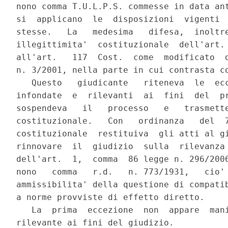
nono comma T.U.L.P.S. commesse in data ant
si  applicano  le  disposizioni  vigenti  
stesse.   La   medesima   difesa,  inoltre
illegittimita'  costituzionale  dell'art. 
all'art.   117  Cost.  come  modificato  d
n. 3/2001, nella parte in cui contrasta co
   Questo   giudicante   riteneva  le  ecc
infondate  e  rilevanti  ai  fini  del  pr
sospendeva   il   processo   e   trasmette
costituzionale.   Con   ordinanza   del  7
costituzionale  restituiva  gli atti al gi
rinnovare  il  giudizio  sulla  rilevanza 
dell'art.  1,  comma  86 legge n. 296/2006
nono   comma   r.d.   n. 773/1931,   cio' 
ammissibilita' della questione di compatib
a norme provviste di effetto diretto.

   La  prima  eccezione  non  appare  mani
rilevante ai fini del giudizio.
