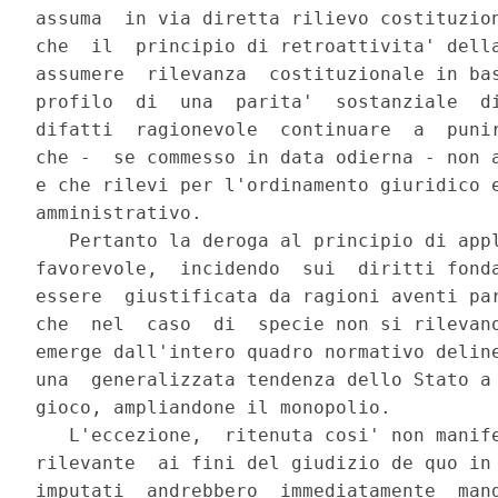
assuma  in via diretta rilievo costituzion
che  il  principio di retroattivita' della
assumere  rilevanza  costituzionale in bas
profilo  di  una  parita'  sostanziale  di
difatti  ragionevole  continuare  a  punir
che -  se commesso in data odierna - non a
e che rilevi per l'ordinamento giuridico e
amministrativo.

   Pertanto la deroga al principio di appl
favorevole,  incidendo  sui  diritti fonda
essere  giustificata da ragioni aventi par
che  nel  caso  di  specie non si rilevano
emerge dall'intero quadro normativo deline
una  generalizzata tendenza dello Stato a 
gioco, ampliandone il monopolio.

   L'eccezione,  ritenuta cosi' non manife
rilevante  ai fini del giudizio de quo in 
imputati  andrebbero  immediatamente  mand