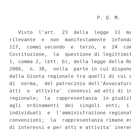
                              P. Q. M.

   Visto  l'art.  23  della  legge  11  ma
rilevante  e  non  manifestamente  infonda
117,  commi secondo  e  terzo,  e  24  com
Costituzione,  la  questione di legittimit
1, comma 2, lett. b), della legge della Re
2006,  n. 30,  nella  parte in cui dispone
dalla Giunta regionale tra quelli di cui a
di  norma,  del patrocinio dell'Avvocatura
atti  o  attivita'  connessi ad atti di in
regionale;  la  rappresentanza  in giudizi
agli  ordinamenti  dei  singoli  enti;  i 
individuati  e  l'amministrazione regional
convenzioni;  la  rappresentanza rimane es
di interessi e per atti e attivita' ineren