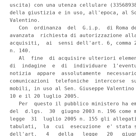
uscita) con una utenza cellulare (33568938
della giustizia e in uso, all'epoca, al So
Valentino.

   Con  ordinanza  del  G.i.p.  di Roma de
avanzata  richiesta di autorizzazione alla
acquisiti,  ai  sensi dell'art. 6, comma 2
n. 140.

   Al  fine  di acquisire ulteriori elemen
di  indagine  e  di  individuare  1'eventu
notizia  appare  assolutamente  necessario
comunicazioni  telefoniche  intercorse  su
mobili, in uso al Sen. Giuseppe Valentino 
10 e il 20 luglio 2005.

   Per  questo il pubblico ministero ha em
del  d.lgs.  30  giugno 2003 n. 196 come m
legge  31  luglio 2005 n. 155 gli allegati
tabulati,  la  cui  esecuzione  e' stata s
dell'art.   4   della   legge   20   giugn