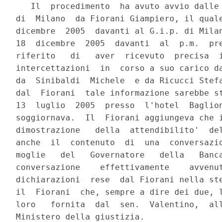
   Il  procedimento  ha avuto avvio dalle 
di  Milano  da Fiorani Giampiero, il quale
dicembre  2005  davanti al G.i.p. di Milan
18  dicembre  2005  davanti  al  p.m.  pre
riferito   di   aver  ricevuto  precisa  i
intercettazioni  in  corso a suo carico da
da  Sinibaldi  Michele  e da Ricucci Stefa
dal  Fiorani  tale informazione sarebbe st
13  luglio  2005  presso  l'hotel  Baglion
soggiornava.  Il  Fiorani aggiungeva che i
dimostrazione   della  attendibilito'  del
anche  il  contenuto  di  una  conversazio
moglie   del   Governatore   della   Banca
conversazione    effettivamente    avvenut
dichiarazioni  rese  dal Fiorani nella ste
il  Fiorani  che, sempre a dire dei due, l
loro   fornita  dal  sen.  Valentino,  all
Ministero della giustizia.
