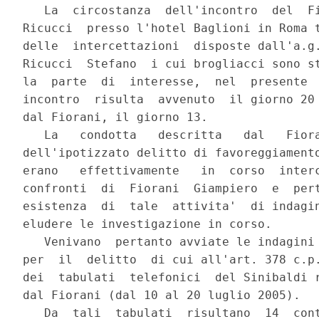
   La  circostanza  dell'incontro  del  Fi
Ricucci  presso l'hotel Baglioni in Roma t
delle  intercettazioni  disposte dall'a.g.
Ricucci  Stefano  i cui brogliacci sono st
la  parte  di  interesse,  nel  presente  
incontro  risulta  avvenuto  il giorno 20 
dal Fiorani, il giorno 13.

   La   condotta   descritta   dal   Fiora
dell'ipotizzato delitto di favoreggiamento
erano   effettivamente   in  corso  interc
confronti  di  Fiorani  Giampiero  e  pert
esistenza  di  tale  attivita'  di indagin
eludere le investigazione in corso.

   Venivano  pertanto avviate le indagini 
per  il  delitto  di cui all'art. 378 c.p.
dei  tabulati  telefonici  del Sinibaldi r
dal Fiorani (dal 10 al 20 luglio 2005).

   Da  tali  tabulati  risultano  14  cont