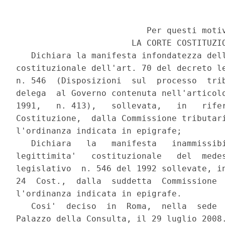
                          Per questi motiv
                       LA CORTE COSTITUZIO
   Dichiara la manifesta infondatezza dell
costituzionale dell'art. 70 del decreto le
n. 546  (Disposizioni  sul  processo  trib
delega  al Governo contenuta nell'articolo
1991,   n. 413),   sollevata,   in   rifer
Costituzione,  dalla Commissione tributari
l'ordinanza indicata in epigrafe;

   Dichiara   la   manifesta   inammissibi
legittimita'   costituzionale   del  medes
legislativo  n. 546 del 1992 sollevate, in
24  Cost.,  dalla  suddetta  Commissione  
l'ordinanza indicata in epigrafe.

   Cosi'  deciso  in  Roma,  nella  sede  
Palazzo della Consulta, il 29 luglio 2008.