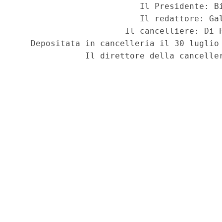
                         Il Presidente: Bi
                         Il redattore: Gal
                      Il cancelliere: Di P
   Depositata in cancelleria il 30 luglio 