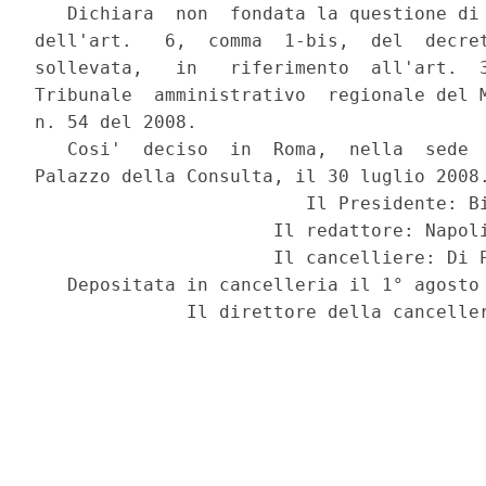
   Dichiara  non  fondata la questione di 
dell'art.   6,  comma  1-bis,  del  decret
sollevata,   in   riferimento  all'art.  3
Tribunale  amministrativo  regionale del M
n. 54 del 2008.

   Cosi'  deciso  in  Roma,  nella  sede  
Palazzo della Consulta, il 30 luglio 2008.
                         Il Presidente: Bi
                      Il redattore: Napoli
                      Il cancelliere: Di P
   Depositata in cancelleria il 1° agosto 