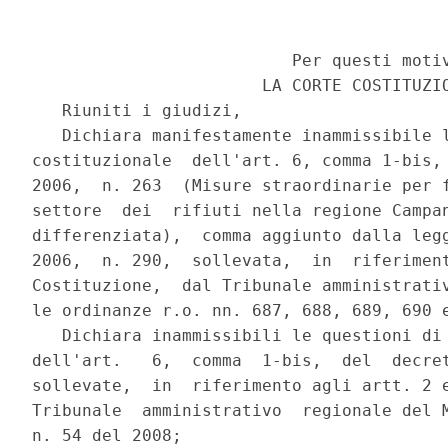
                          Per questi motiv
                       LA CORTE COSTITUZIO
   Riuniti i giudizi,

   Dichiara manifestamente inammissibile l
costituzionale  dell'art. 6, comma 1-bis, 
2006,  n. 263  (Misure straordinarie per f
settore  dei  rifiuti nella regione Campan
differenziata),  comma aggiunto dalla legg
2006,  n. 290,  sollevata,  in  riferiment
Costituzione,  dal Tribunale amministrativ
le ordinanze r.o. nn. 687, 688, 689, 690 e
   Dichiara inammissibili le questioni di 
dell'art.   6,  comma  1-bis,  del  decret
sollevate,  in  riferimento agli artt. 2 e
Tribunale  amministrativo  regionale del M
n. 54 del 2008;
