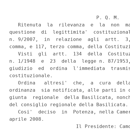
                              P. Q. M.

   Ritenuta  la  rilevanza  e  la  non  ma
questione  di  legittimita'  costituzional
n. 9/2007,  in  relazione  agli  artt.  3,
comma, e 117, terzo comma, della Costituzi
   Visti  gli  artt.  134  della  Costituz
n. 1/1948  e  23  della  legge n. 87/1953,
giudizio  ed  ordina  l'immediata  trasmis
costituzionale.

   Ordina   altresi'  che,  a  cura  della
ordinanza  sia notificata, alle parti in c
giunta  regionale  della Basilicata, nonch
del consiglio regionale della Basilicata.

   Cosi'  deciso  in  Potenza, nella Camer
aprile 2008.

                       Il Presidente: Camo