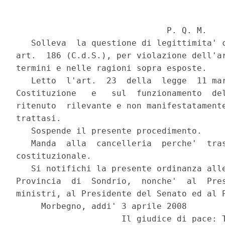
                              P. Q. M.

   Solleva  la questione di legittimita' c
art.  186 (C.d.S.), per violazione dell'ar
termini e nelle ragioni sopra esposte.

   Letto  l'art.  23  della  legge  11 mar
Costituzione   e   sul  funzionamento  del
ritenuto  rilevante e non manifestatamente
trattasi.

   Sospende il presente procedimento.

   Manda  alla  cancelleria  perche'  tras
costituzionale.

   Si notifichi la presente ordinanza alle
Provincia  di  Sondrio,  nonche'  al  Pres
ministri, al Presidente del Senato ed al P
     Morbegno, addi' 3 aprile 2008
