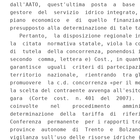
dall'AATO,  quest'ultima  posta  a  base  
gestore  del  servizio  idrico integrato, 
piano  economico  e  di  quello  finanziar
presupposto alla determinazione di tale ta
   Pertanto,  la disposizione regionale in
la  citata  normativa statale, viola la co
di  tutela  della concorrenza, ponendosi i
secondo  comma, lettera e) Cost., in quant
garantisce  uguali  criteri di partecipazi
territorio  nazionale,  rientrando  tra gl
promuovere  la c.d. concorrenza «per il me
la scelta del contraente avvenga all'esito
gara  (Corte  cost.  n. 401  del  2007).  
coinvolte    nel    procedimento    ammini
determinazione  della  tariffa  di  riferi
Conferenza  permanente  per i rapporti tra
province  autonome  di  Trento  e  Bolzano
vigilanza sull'uso delle risorse idriche (