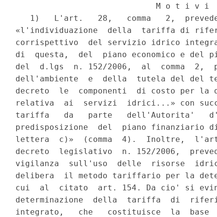
                             M o t i v i

   1)   L'art.   28,   comma   2,  prevede
«l'individuazione  della  tariffa di rifer
corrispettivo  del servizio idrico integra
di  questa,  del  piano economico e del pi
del  d.lgs  n. 152/2006,  al  comma  2,  p
dell'ambiente  e  della  tutela del del te
decreto  le  componenti  di costo per la d
relativa  ai  servizi  idrici...» con succ
tariffa   da   parte   dell'Autorita'   d'
predisposizione  del  piano finanziario di
lettera  c)»  (comma  4).  Inoltre,  l'art
decreto  legislativo  n. 152/2006,  preved
vigilanza  sull'uso  delle  risorse  idric
delibera  il metodo tariffario per la dete
cui  al  citato  art. 154. Da cio' si evin
determinazione  della  tariffa  di  riferi
integrato,   che   costituisce  la  base  