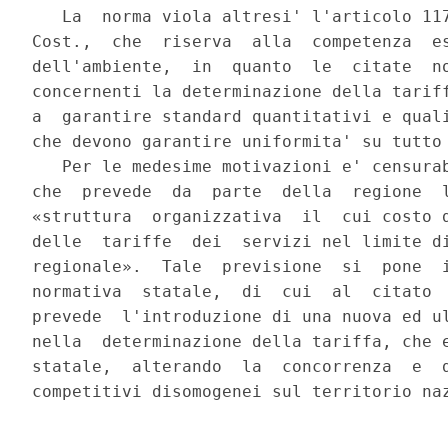
   La  norma viola altresi' l'articolo 117
Cost.,  che  riserva  alla  competenza  es
dell'ambiente,  in  quanto  le  citate  no
concernenti la determinazione della tariff
a  garantire standard quantitativi e quali
che devono garantire uniformita' su tutto 
   Per le medesime motivazioni e' censurab
che  prevede  da  parte  della  regione  l
«struttura  organizzativa  il  cui costo d
delle  tariffe  dei  servizi nel limite di
regionale».  Tale  previsione  si  pone  i
normativa  statale,  di  cui  al  citato  
prevede  l'introduzione di una nuova ed ul
nella  determinazione della tariffa, che e
statale,  alterando  la  concorrenza  e  d