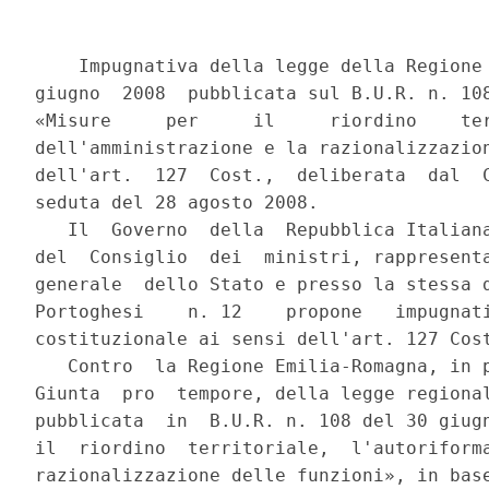
    Impugnativa della legge della Regione 
giugno  2008  pubblicata sul B.U.R. n. 108
«Misure     per     il     riordino    ter
dell'amministrazione e la razionalizzazion
dell'art.  127  Cost.,  deliberata  dal  C
seduta del 28 agosto 2008.

   Il  Governo  della  Repubblica Italiana
del  Consiglio  dei  ministri, rappresenta
generale  dello Stato e presso la stessa d
Portoghesi    n. 12    propone   impugnati
costituzionale ai sensi dell'art. 127 Cost
   Contro  la Regione Emilia-Romagna, in p
Giunta  pro  tempore, della legge regional
pubblicata  in  B.U.R. n. 108 del 30 giugn
il  riordino  territoriale,  l'autoriforma
razionalizzazione delle funzioni», in base