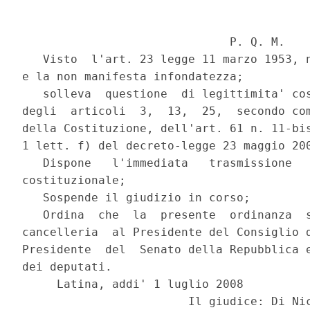
                              P. Q. M.

   Visto  l'art. 23 legge 11 marzo 1953, n
e la non manifesta infondatezza;

   solleva  questione  di legittimita' cos
degli  articoli  3,  13,  25,  secondo com
della Costituzione, dell'art. 61 n. 11-bis
1 lett. f) del decreto-legge 23 maggio 200
   Dispone   l'immediata   trasmissione   
costituzionale;

   Sospende il giudizio in corso;

   Ordina  che  la  presente  ordinanza  s
cancelleria  al Presidente del Consiglio d
Presidente  del  Senato della Repubblica e
dei deputati.

     Latina, addi' 1 luglio 2008
