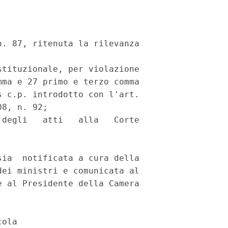
. 87, ritenuta la rilevanza

tituzionale, per violazione

ma e 27 primo e terzo comma

 c.p. introdotto con l'art.

8, n. 92;

degli   atti   alla   Corte

ia  notificata a cura della

ei ministri e comunicata al

 al Presidente della Camera
