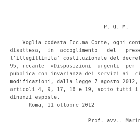
                              P. Q. M. 

    Voglia codesta Ecc.ma Corte, ogni cont
disattesa,  in  accoglimento   del   prese
l'illegittimita' costituzionale del decret
95, recante  «Disposizioni  urgenti  per  
pubblica con invarianza dei servizi ai  ci
modificazioni, dalla legge 7 agosto 2012, 
articoli 4, 9, 17, 18 e 19, sotto tutti i 
dinanzi esposte. 

      Roma, 11 ottobre 2012 

                         Prof. avv.: Marin