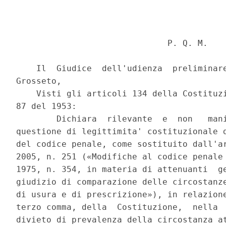
                              P. Q. M. 

    Il  Giudice  dell'udienza  preliminare
Grosseto, 

    Visti gli articoli 134 della Costituzi
87 del 1953: 

        Dichiara  rilevante  e  non   mani
questione di legittimita' costituzionale d
del codice penale, come sostituito dall'ar
2005, n. 251 («Modifiche al codice penale 
1975, n. 354, in materia di attenuanti  ge
giudizio di comparazione delle circostanze
di usura e di prescrizione»), in relazione
terzo comma, della  Costituzione,  nella  
divieto di prevalenza della circostanza at