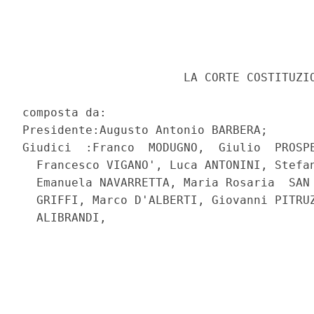
                       LA CORTE COSTITUZIO
composta da: 

Presidente:Augusto Antonio BARBERA; 

Giudici  :Franco  MODUGNO,  Giulio  PROSPE
  Francesco VIGANO', Luca ANTONINI, Stefan
  Emanuela NAVARRETTA, Maria Rosaria  SAN 
  GRIFFI, Marco D'ALBERTI, Giovanni PITRUZ