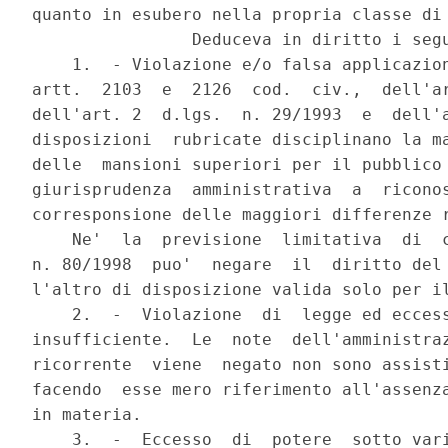
quanto in esubero nella propria classe di 
                Deduceva in diritto i segu
    1.  - Violazione e/o falsa applicazion
artt.  2103  e  2126  cod.  civ.,  dell'ar
dell'art. 2  d.lgs.  n. 29/1993  e  dell'a
disposizioni  rubricate disciplinano la ma
delle  mansioni superiori per il pubblico 
giurisprudenza  amministrativa  a  riconos
corresponsione delle maggiori differenze r
    Ne'  la  previsione  limitativa  di  c
n. 80/1998  puo'  negare  il  diritto del 
l'altro di disposizione valida solo per il
    2.  -  Violazione  di  legge ed eccess
insufficiente.  Le  note  dell'amministraz
ricorrente  viene  negato non sono assisti
facendo  esse mero riferimento all'assenza
in materia.

    3.  -  Eccesso  di  potere  sotto vari