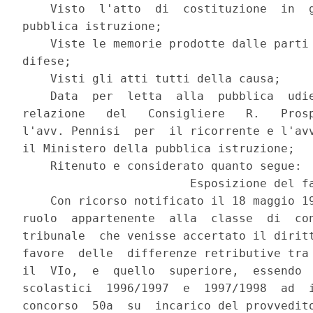
    Visto  l'atto  di  costituzione  in  g
pubblica istruzione;

    Viste le memorie prodotte dalle parti 
difese;

    Visti gli atti tutti della causa;

    Data  per  letta  alla  pubblica  udie
relazione   del   Consigliere   R.   Prosp
l'avv. Pennisi  per  il ricorrente e l'avv
il Ministero della pubblica istruzione;

    Ritenuto e considerato quanto segue:

                        Esposizione del fa
    Con ricorso notificato il 18 maggio 19
ruolo  appartenente  alla  classe  di  con
tribunale  che venisse accertato il diritt
favore  delle  differenze retributive tra 
il  VIo,  e  quello  superiore,  essendo  
scolastici  1996/1997  e  1997/1998  ad  i
concorso  50a  su  incarico del provvedito