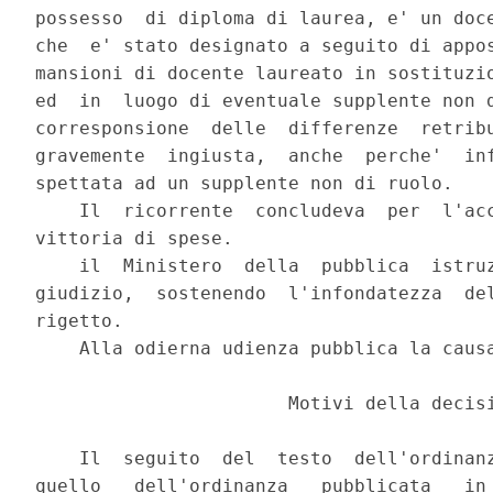
possesso  di diploma di laurea, e' un doce
che  e' stato designato a seguito di appos
mansioni di docente laureato in sostituzio
ed  in  luogo di eventuale supplente non d
corresponsione  delle  differenze  retribu
gravemente  ingiusta,  anche  perche'  inf
spettata ad un supplente non di ruolo.

    Il  ricorrente  concludeva  per  l'acc
vittoria di spese.

    il  Ministero  della  pubblica  istruz
giudizio,  sostenendo  l'infondatezza  del
rigetto.

    Alla odierna udienza pubblica la causa
                       Motivi della decisi
    Il  seguito  del  testo  dell'ordinanz
quello   dell'ordinanza   pubblicata   in 