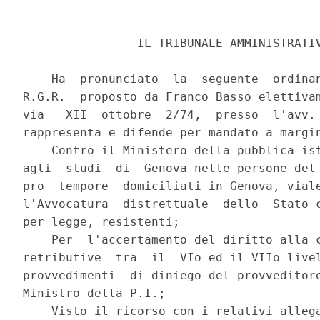
                IL TRIBUNALE AMMINISTRATIV
    Ha  pronunciato  la  seguente  ordinan
R.G.R.  proposto da Franco Basso elettivam
via   XII  ottobre  2/74,  presso  l'avv. 
rappresenta e difende per mandato a margin
    Contro il Ministero della pubblica ist
agli  studi  di  Genova nelle persone del 
pro  tempore  domiciliati in Genova, viale
l'Avvocatura  distrettuale  dello  Stato c
per legge, resistenti;

    Per  l'accertamento del diritto alla c
retributive  tra  il  VIo ed il VIIo livel
provvedimenti  di diniego del provveditore
Ministro della P.I.;

    Visto il ricorso con i relativi allega