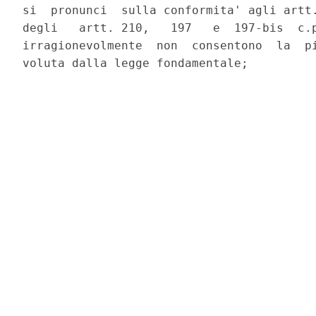
si  pronunci  sulla conformita' agli artt.
degli   artt. 210,   197   e  197-bis  c.p
irragionevolmente  non  consentono  la  pi