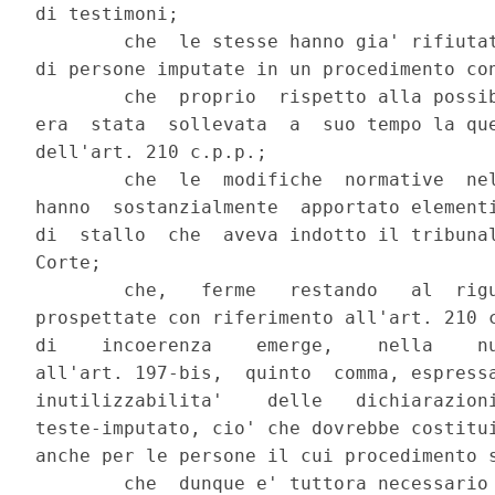
di testimoni;

        che  le stesse hanno gia' rifiutat
di persone imputate in un procedimento con
        che  proprio  rispetto alla possib
era  stata  sollevata  a  suo tempo la que
dell'art. 210 c.p.p.;

        che  le  modifiche  normative  nel
hanno  sostanzialmente  apportato elementi
di  stallo  che  aveva indotto il tribunal
Corte;

        che,   ferme   restando   al  rigu
prospettate con riferimento all'art. 210 c
di    incoerenza    emerge,    nella    nu
all'art. 197-bis,  quinto  comma, espressa
inutilizzabilita'    delle   dichiarazioni
teste-imputato, cio' che dovrebbe costitui
anche per le persone il cui procedimento s
        che  dunque e' tuttora necessario 