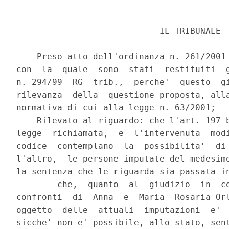
                            IL TRIBUNALE

    Preso atto dell'ordinanza n. 261/2001 
con  la  quale  sono  stati  restituiti  g
n. 294/99  RG  trib.,  perche'  questo  gi
rilevanza  della  questione proposta, alla
normativa di cui alla legge n. 63/2001;

    Rilevato al riguardo: che l'art. 197-b
legge  richiamata,  e  l'intervenuta  modi
codice  contemplano  la  possibilita'  di 
l'altro,  le persone imputate del medesimo
la sentenza che le riguarda sia passata in
        che,  quanto  al  giudizio  in  co
confronti  di  Anna  e  Maria  Rosaria Orl
oggetto  delle  attuali  imputazioni  e'  
sicche' non e' possibile, allo stato, sent