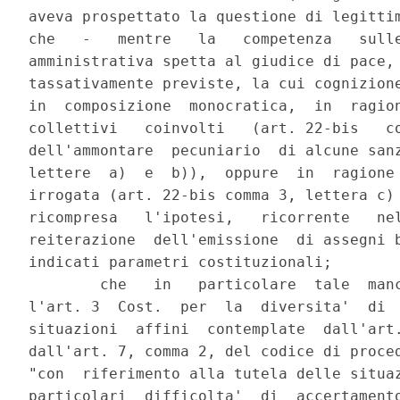
aveva prospettato la questione di legittim
che   -   mentre   la   competenza   sulle
amministrativa spetta al giudice di pace, 
tassativamente previste, la cui cognizione
in  composizione  monocratica,  in  ragion
collettivi   coinvolti   (art. 22-bis   co
dell'ammontare  pecuniario  di alcune sanz
lettere  a)  e  b)),  oppure  in  ragione 
irrogata (art. 22-bis comma 3, lettera c) 
ricompresa   l'ipotesi,   ricorrente   nel
reiterazione  dell'emissione  di assegni b
indicati parametri costituzionali;

        che   in   particolare  tale  manc
l'art. 3  Cost.  per  la  diversita'  di  
situazioni  affini  contemplate  dall'art.
dall'art. 7, comma 2, del codice di proced
"con  riferimento alla tutela delle situaz
particolari  difficolta'  di  accertamento