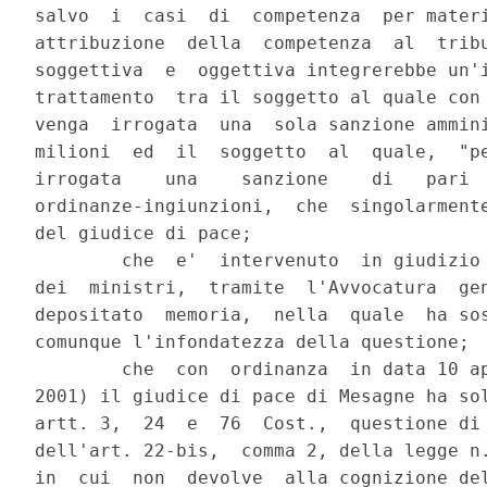
salvo  i  casi  di  competenza  per materi
attribuzione  della  competenza  al  tribu
soggettiva  e  oggettiva integrerebbe un'i
trattamento  tra il soggetto al quale con 
venga  irrogata  una  sola sanzione ammini
milioni  ed  il  soggetto  al  quale,  "pe
irrogata    una    sanzione    di   pari  
ordinanze-ingiunzioni,  che  singolarmente
del giudice di pace;

        che  e'  intervenuto  in giudizio 
dei  ministri,  tramite  l'Avvocatura  gen
depositato  memoria,  nella  quale  ha sos
comunque l'infondatezza della questione;

        che  con  ordinanza  in data 10 ap
2001) il giudice di pace di Mesagne ha sol
artt. 3,  24  e  76  Cost.,  questione di 
dell'art. 22-bis,  comma 2, della legge n.
in  cui  non  devolve  alla cognizione del