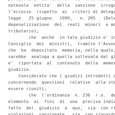
notevole  entita'  della  sanzione  irroga
l'eccesso  rispetto  ai  criteri di delega
legge   25 giugno   1999,   n. 205   (Dele
depenalizzazione  dei  reati  minori  e mo
tributario);

        che  anche  in tale giudizio e' in
Consiglio  dei  ministri,  tramite l'Avvoc
che  ha  depositato  memoria, nella quale,
sarebbe  analoga a quella sollevata dal gi
e'  riportata  al  contenuto  della  memor
giudizio.

    Considerato che i giudizi introdotti d
concernendo  questioni  relative  alla ste
essere riuniti;

        che  l'ordinanza  n. 236  r.o.  de
elemento  ai  fini  di  una  precisa indiv
fatto  del  giudizio  a  quo,  sia  con ri
violazioni  sanzionate,  sia  con riguardo