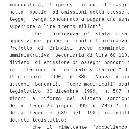
monocratica,  l'ipotesi  in cui il trasgre
nella  specie) od omissioni della stessa o
legge,  venga condannato a pagare una sanz
superiore a lire trenta milioni";

        che  l'ordinanza  e'  stata  resa 
opposizione  proposto  contro l'ordinanza-
Prefetto  di  Brindisi  aveva  comminato  
amministrativa  pecuniaria di lire 68.110.
divieto  di emissione di assegni bancari o
in  relazione  a "reiterate violazioni" de
15 dicembre   1990,  n. 386  (Nuova  disci
assegni  bancari),  "come modificati" dagl
legislativo  30 dicembre  1999,  n. 507  (
minori  e  riforma  del  sistema  sanziona
della  legge 25 giugno 1999, n. 205) "e te
della  legge  n. 689  del  1981, introdott
decreto legislativo;

        che  il  rimettente  (accogliendo 