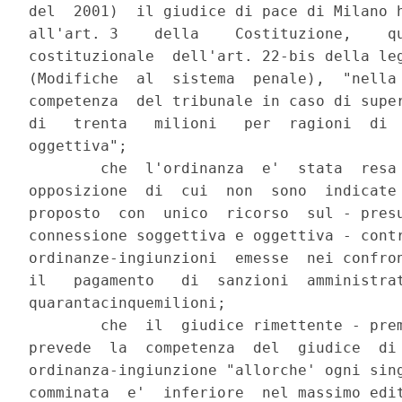
del  2001)  il giudice di pace di Milano h
all'art. 3    della    Costituzione,    qu
costituzionale  dell'art. 22-bis della leg
(Modifiche  al  sistema  penale),  "nella 
competenza  del tribunale in caso di super
di   trenta   milioni   per  ragioni  di  
oggettiva";

        che  l'ordinanza  e'  stata  resa 
opposizione  di  cui  non  sono  indicate 
proposto  con  unico  ricorso  sul - presu
connessione soggettiva e oggettiva - contr
ordinanze-ingiunzioni  emesse  nei confron
il   pagamento   di  sanzioni  amministrat
quarantacinquemilioni;

        che  il  giudice rimettente - prem
prevede  la  competenza  del  giudice  di 
ordinanza-ingiunzione "allorche' ogni sing
comminata  e'  inferiore  nel massimo edit