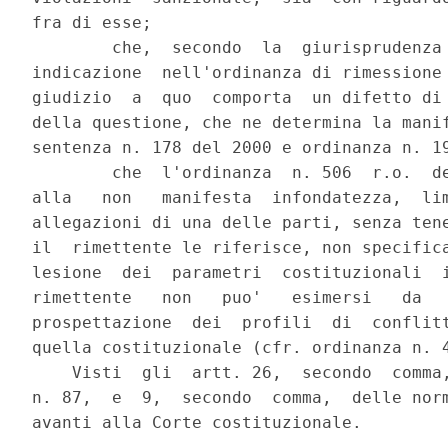
fra di esse;

        che,  secondo  la  giurisprudenza 
indicazione  nell'ordinanza di rimessione 
giudizio  a  quo  comporta  un difetto di 
della questione, che ne determina la manif
sentenza n. 178 del 2000 e ordinanza n. 19
        che  l'ordinanza  n. 506  r.o.  de
alla   non   manifesta  infondatezza,  lim
allegazioni di una delle parti, senza tene
il  rimettente le riferisce, non specifica
lesione  dei  parametri  costituzionali  i
rimettente   non   puo'   esimersi   da   
prospettazione  dei  profili  di  conflitt
quella costituzionale (cfr. ordinanza n. 4
    Visti  gli  artt. 26,  secondo  comma,
n. 87,  e  9,  secondo  comma,  delle norm