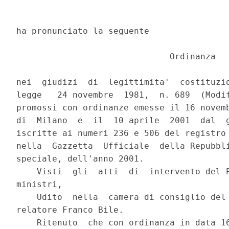
ha pronunciato la seguente

                              Ordinanza

nei  giudizi  di  legittimita'  costituzio
legge   24 novembre  1981,  n. 689  (Modif
promossi con ordinanze emesse il 16 novemb
di  Milano  e  il  10 aprile  2001  dal  g
iscritte ai numeri 236 e 506 del registro 
nella  Gazzetta  Ufficiale  della Repubbli
speciale, dell'anno 2001.

    Visti  gli  atti  di  intervento del P
ministri,

    Udito  nella  camera di consiglio del 
relatore Franco Bile.

    Ritenuto  che con ordinanza in data 16