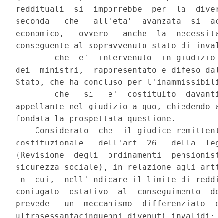
reddituali  si  imporrebbe  per  la  diver
seconda   che   all'eta'  avanzata  si  ac
economico,   ovvero   anche  la  necessita
conseguente al sopravvenuto stato di inval
        che  e'  intervenuto  in giudizio 
dei  ministri,  rappresentato e difeso dal
Stato, che ha concluso per l'inammissibili
        che   si   e'  costituito  davanti
appellante nel giudizio a quo, chiedendo a
fondata la prospettata questione.

    Considerato  che  il giudice remittent
costituzionale   dell'art. 26   della  leg
(Revisione  degli  ordinamenti  pensionist
sicurezza sociale), in relazione agli artt
in  cui,  nell'indicare il limite di reddi
coniugato  ostativo  al  conseguimento  de
prevede   un  meccanismo  differenziato  d
ultrasessantacinquenni divenuti invalidi;
