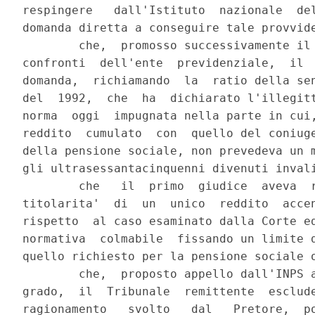
respingere   dall'Istituto  nazionale  del
domanda diretta a conseguire tale provvide
        che,  promosso successivamente il 
confronti  dell'ente  previdenziale,  il  
domanda,  richiamando  la  ratio della sen
del  1992,  che  ha  dichiarato l'illegitt
norma  oggi  impugnata nella parte in cui,
reddito  cumulato  con  quello del coniuge
della pensione sociale, non prevedeva un m
gli ultrasessantacinquenni divenuti invali
        che   il  primo  giudice  aveva  r
titolarita'  di  un  unico  reddito  accen
rispetto  al caso esaminato dalla Corte ed
normativa  colmabile  fissando un limite d
quello richiesto per la pensione sociale o
        che,  proposto appello dall'INPS a
grado,  il  Tribunale  remittente  esclude
ragionamento   svolto   dal   Pretore,  po