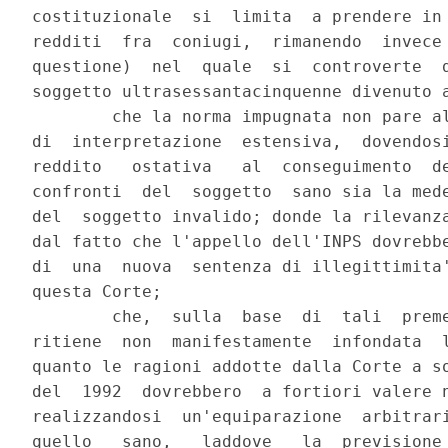
costituzionale  si  limita  a prendere in 
redditi  fra  coniugi,  rimanendo  invece 
questione)  nel  quale  si  controverte  d
soggetto ultrasessantacinquenne divenuto a
        che la norma impugnata non pare al
di  interpretazione  estensiva,  dovendosi
reddito   ostativa   al  conseguimento  de
confronti  del  soggetto  sano sia la mede
del  soggetto invalido; donde la rilevanza
dal fatto che l'appello dell'INPS dovrebbe
di  una  nuova  sentenza di illegittimita'
questa Corte;

        che,  sulla  base  di  tali  preme
ritiene  non  manifestamente  infondata  l
quanto le ragioni addotte dalla Corte a so
del  1992  dovrebbero  a fortiori valere n
realizzandosi  un'equiparazione  arbitrari
quello   sano,   laddove   la  previsione 