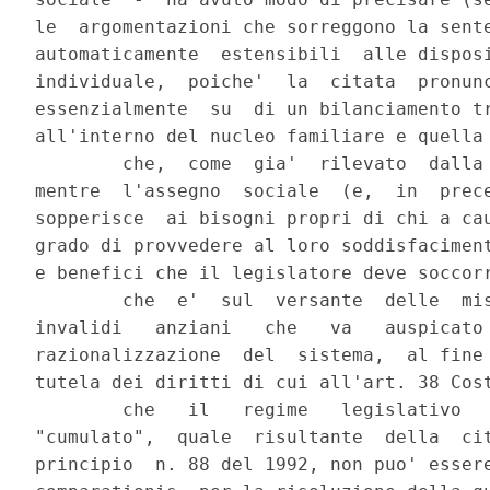
le  argomentazioni che sorreggono la sente
automaticamente  estensibili  alle disposi
individuale,  poiche'  la  citata  pronunc
essenzialmente  su  di un bilanciamento tr
all'interno del nucleo familiare e quella 
        che,  come  gia'  rilevato  dalla 
mentre  l'assegno  sociale  (e,  in  prece
sopperisce  ai bisogni propri di chi a cau
grado di provvedere al loro soddisfaciment
e benefici che il legislatore deve soccorr
        che  e'  sul  versante  delle  mis
invalidi   anziani   che   va   auspicato 
razionalizzazione  del  sistema,  al fine 
tutela dei diritti di cui all'art. 38 Cost
        che   il   regime   legislativo   
"cumulato",  quale  risultante  della  cit
principio  n. 88 del 1992, non puo' essere