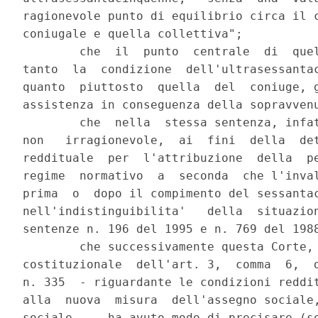
ragionevole punto di equilibrio circa il c
coniugale e quella collettiva";

        che  il  punto  centrale  di  quel
tanto  la  condizione  dell'ultrasessantac
quanto  piuttosto  quella  del  coniuge, g
assistenza in conseguenza della sopravvenu
        che  nella  stessa sentenza, infat
non   irragionevole,  ai  fini  della  det
reddituale  per  l'attribuzione  della  pe
regime  normativo  a  seconda  che l'inval
prima  o  dopo il compimento del sessantac
nell'indistinguibilita'   della  situazion
sentenze n. 196 del 1995 e n. 769 del 1988
        che successivamente questa Corte, 
costituzionale  dell'art. 3,  comma  6,  d
n. 335  - riguardante le condizioni reddit
alla  nuova  misura  dell'assegno sociale,
sociale  -  ha avuto modo di precisare (se