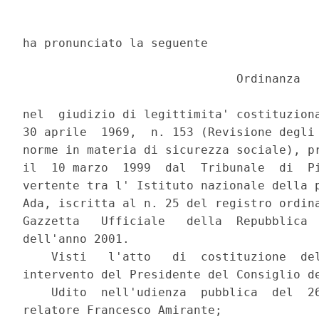
ha pronunciato la seguente

                              Ordinanza

nel  giudizio di legittimita' costituziona
30 aprile  1969,  n. 153 (Revisione degli 
norme in materia di sicurezza sociale), pr
il  10 marzo  1999  dal  Tribunale  di  Pi
vertente tra l' Istituto nazionale della p
Ada, iscritta al n. 25 del registro ordina
Gazzetta   Ufficiale   della  Repubblica  
dell'anno 2001.

    Visti   l'atto   di  costituzione  del
intervento del Presidente del Consiglio de
    Udito  nell'udienza  pubblica  del  26
relatore Francesco Amirante;
