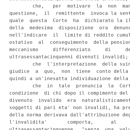
        che,   per  motivare  la  non  man
questione,  il  remittente  invoca la sent
quale  questa  Corte  ha  dichiarato la il
della  medesima  disposizione  ora  denunc
nell'indicare  il  limite di reddito cumul
ostativo  al  conseguimento  della pension
meccanismo     differenziato     di     de
ultrasessantacinquenni divenuti invalidi;

        che  l'interpretazione  della suin
giudice  a  quo,  non  tiene  conto della 
quindi a un'inesatta individuazione della 
        che  in  tale  pronuncia  la  Cort
condizione  di chi dopo il compimento del 
divenuto  invalido  era  naturalisticament
soggetti di pari eta' non invalidi, ha pre
della norma derivava dall'attribuzione deg
l'invalidita'       comporta,      al     
ultrasessantacinquenne,  "senza  una  valu