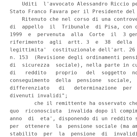
    Uditi  l'avvocato Alessandro Riccio pe
Stato Franco Favara per il Presidente del 
    Ritenuto che nel corso di una controve
di  appello  il  Tribunale  di Pisa, con o
1999  e  pervenuta  alla  Corte  il  3 gen
riferimento  agli  artt. 3  e  38  della  
legittimita'  costituzionale dell'art. 26 
n. 153  (Revisione degli ordinamenti pensi
di  sicurezza  sociale), nella parte in cu
di   reddito   proprio   del  soggetto  no
conseguimento  della  pensione  sociale,  
differenziato   di   determinazione  per  
divenuti invalidi";

        che il remittente ha osservato che
quo  riconosciuta  invalida dopo il compim
anno  di  eta', disponendo di un reddito s
per  ottenere  la  pensione sociale (ma am
stabilito  per  la  pensione  di  invalidi