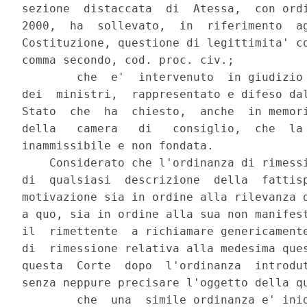
sezione  distaccata  di  Atessa,  con ordi
2000,  ha  sollevato,  in  riferimento  ag
Costituzione, questione di legittimita' co
comma secondo, cod. proc. civ.;

        che  e'  intervenuto  in giudizio 
dei  ministri,  rappresentato e difeso dal
Stato  che  ha  chiesto,  anche  in memori
della   camera   di   consiglio,  che  la 
inammissibile e non fondata.

    Considerato che l'ordinanza di rimessi
di  qualsiasi  descrizione  della  fattisp
motivazione sia in ordine alla rilevanza d
a quo, sia in ordine alla sua non manifest
il  rimettente  a richiamare genericamente
di  rimessione relativa alla medesima ques
questa  Corte  dopo  l'ordinanza  introdut
senza neppure precisare l'oggetto della qu
        che  una  simile ordinanza e' inid