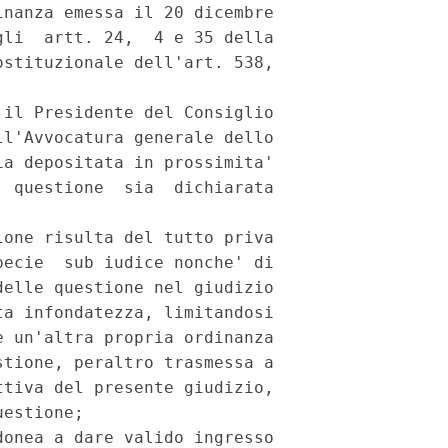
nanza emessa il 20 dicembre

li  artt. 24,  4 e 35 della

stituzionale dell'art. 538,

il Presidente del Consiglio

l'Avvocatura generale dello

a depositata in prossimita'

 questione  sia  dichiarata

one risulta del tutto priva

ecie  sub iudice nonche' di

elle questione nel giudizio

a infondatezza, limitandosi

 un'altra propria ordinanza

tione, peraltro trasmessa a

tiva del presente giudizio,

estione;

onea a dare valido ingresso
