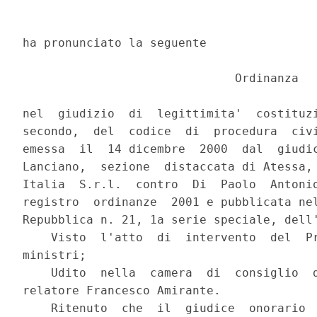
ha pronunciato la seguente

                              Ordinanza

nel  giudizio  di  legittimita'  costituzi
secondo,  del  codice  di  procedura  civi
emessa  il  14 dicembre  2000  dal  giudic
Lanciano,  sezione  distaccata di Atessa, 
Italia  S.r.l.  contro  Di  Paolo  Antonio
registro  ordinanze  2001 e pubblicata nel
Repubblica n. 21, 1a serie speciale, dell'
    Visto  l'atto  di  intervento  del  Pr
ministri;

    Udito  nella  camera  di  consiglio  d
relatore Francesco Amirante.

    Ritenuto  che  il  giudice  onorario  