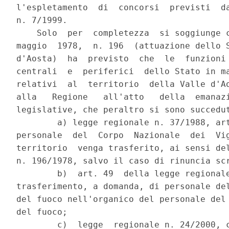
l'espletamento  di  concorsi  previsti  da
n. 7/1999.

    Solo  per  completezza  si soggiunge c
maggio  1978,  n. 196  (attuazione dello S
d'Aosta)  ha  previsto  che  le  funzioni 
centrali  e  periferici  dello Stato in ma
relativi  al  territorio  della Valle d'Ao
alla   Regione   all'atto   della  emanazi
legislative, che peraltro si sono succedut
        a) legge regionale n. 37/1988, art
personale  del  Corpo  Nazionale  dei  Vig
territorio  venga trasferito, ai sensi del
n. 196/1978, salvo il caso di rinuncia scr
        b)  art. 49  della legge regionale
trasferimento, a domanda, di personale del
del fuoco nell'organico del personale del 
del fuoco;

        c)  legge  regionale n. 24/2000, c