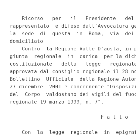
    Ricorso   per   il   Presidente   del 
rappresentato  e difeso dall'Avvocatura ge
la  sede  di  questa  in  Roma,  via  dei 
domiciliato

    Contro  la Regione Valle D'aosta, in p
giunta  regionale  in  carica  per la dich
costituzionale   della   legge   regionale
approvata dal consiglio regionale il 28 no
Bollettino  Ufficiale  della Regione Auton
27 dicembre  2001 e concernente "Disposizi
del  Corpo  valdostano dei vigili del fuoc
regionale 19 marzo 1999, n. 7".

                              F a t t o

    Con  la  legge  regionale  in  epigraf