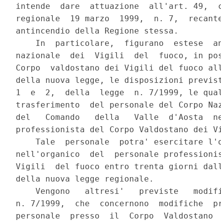
intende  dare  attuazione  all'art. 49,  c
regionale  19 marzo  1999,  n. 7,  recante
antincendio della Regione stessa.

    In  particolare,  figurano  estese  an
nazionale  dei  Vigili  del  fuoco, in pos
Corpo  valdostano dei Vigili del fuoco all
della nuova legge, le disposizioni previst
1  e  2,  della  legge  n. 7/1999, le qual
trasferimento  del personale del Corpo Naz
del   Comando   della   Valle  d'Aosta  ne
professionista del Corpo Valdostano dei Vi
    Tale  personale  potra' esercitare l'o
nell'organico  del  personale professionis
Vigili  del fuoco entro trenta giorni dall
della nuova legge regionale.

    Vengono   altresi'   previste   modifi
n. 7/1999,  che  concernono  modifiche  pr
personale  presso  il  Corpo  Valdostano  