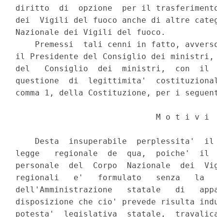
diritto  di  opzione  per il trasferimento
dei  Vigili del fuoco anche di altre categ
Nazionale dei Vigili del fuoco.

    Premessi  tali cenni in fatto, avverso
il Presidente del Consiglio dei ministri, 
del   Consiglio  dei  ministri,  con  il  
questione  di  legittimita'  costituzional
comma 1, della Costituzione, per i seguent
                             M o t i v i

    Desta  insuperabile  perplessita'  il 
legge   regionale  de  qua,  poiche'  il  
personale  del  Corpo  Nazionale  dei  Vig
regionali   e'   formulato   senza   la   
dell'Amministrazione   statale   di   appa
disposizione che cio' prevede risulta indu
potesta'  legislativa  statale,  travalica