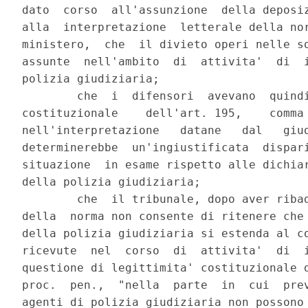
dato  corso  all'assunzione  della deposiz
alla  interpretazione  letterale della nor
ministero,  che  il divieto operi nelle so
assunte  nell'ambito  di  attivita'  di  i
polizia giudiziaria;

        che  i  difensori  avevano  quindi
costituzionale    dell'art. 195,    comma 
nell'interpretazione   datane   dal   giud
determinerebbe  un'ingiustificata  dispari
situazione  in esame rispetto alle dichiar
della polizia giudiziaria;

        che  il tribunale, dopo aver ribad
della  norma non consente di ritenere che 
della polizia giudiziaria si estenda al co
ricevute  nel  corso  di  attivita'  di  i
questione di legittimita' costituzionale d
proc.  pen.,  "nella  parte  in  cui  prev
agenti di polizia giudiziaria non possono 