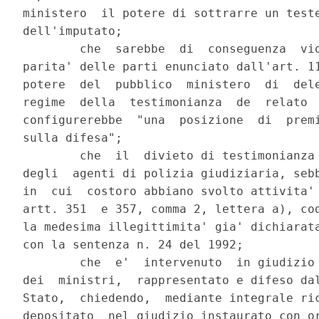
ministero  il potere di sottrarre un teste
dell'imputato;

        che  sarebbe  di  conseguenza  vio
parita' delle parti enunciato dall'art. 11
potere  del  pubblico  ministero  di  dele
regime  della  testimonianza  de  relato  
configurerebbe  "una  posizione  di  premi
sulla difesa";

        che  il  divieto di testimonianza 
degli  agenti di polizia giudiziaria, sebb
in  cui  costoro abbiano svolto attivita' 
artt. 351  e 357, comma 2, lettera a), cod
la medesima illegittimita' gia' dichiarata
con la sentenza n. 24 del 1992;

        che  e'  intervenuto  in giudizio 
dei  ministri,  rappresentato e difeso dal
Stato,  chiedendo,  mediante integrale ric
depositato  nel giudizio instaurato con or