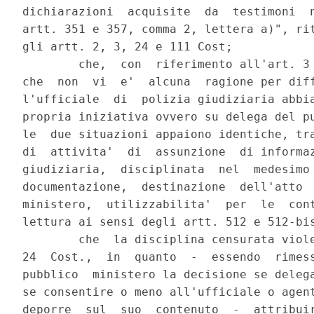
dichiarazioni  acquisite  da  testimoni  n
artt. 351 e 357, comma 2, lettera a)", rit
gli artt. 2, 3, 24 e 111 Cost;

        che,  con  riferimento all'art. 3 
che  non  vi  e'  alcuna  ragione per diff
l'ufficiale  di  polizia giudiziaria abbia
propria iniziativa ovvero su delega del pu
le  due situazioni appaiono identiche, tra
di  attivita'  di  assunzione  di informaz
giudiziaria,  disciplinata  nel  medesimo 
documentazione,  destinazione  dell'atto  
ministero,  utilizzabilita'  per  le  cont
lettura ai sensi degli artt. 512 e 512-bis
        che  la disciplina censurata viole
24  Cost.,  in  quanto  -  essendo  rimess
pubblico  ministero la decisione se delega
se consentire o meno all'ufficiale o agent
deporre  sul  suo  contenuto  -  attribuir