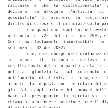
razionale  e  che  la  discrezionalita'  d
decidere   se  delegare  l'attivita'  di  
possibilita'  di  assumere  la  testimonia
diritto di difesa e il principio della par
        che questione identica, sollevata 
ordinanza  n. 728  del  r.o.  del 2001, e'
Corte  manifestamente  inammissibile  per 
sentenza n. 32 del 2002;

        che, come emerge dall'ordinanza di
in   esame   il   Tribunale   solleva   qu
costituzionale della norma che vieta la te
polizia   giudiziaria   sul  contenuto  de
nell'ambito  di attivita' di indagine di i
assunto  la  deposizione  de relato del ve
gia' fatto applicazione del comma 4 dell'a
base  al  presupposto  interpretativo,  su
chiamata  a prendere posizione, che il div
di attivita' delegata;
