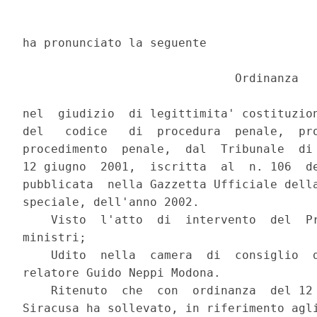
ha pronunciato la seguente

                              Ordinanza

nel  giudizio  di legittimita' costituzion
del   codice   di  procedura  penale,  pro
procedimento  penale,  dal  Tribunale  di 
12 giugno  2001,  iscritta  al  n. 106  de
pubblicata  nella Gazzetta Ufficiale della
speciale, dell'anno 2002.

    Visto  l'atto  di  intervento  del  Pr
ministri;

    Udito  nella  camera  di  consiglio  d
relatore Guido Neppi Modona.

    Ritenuto  che  con  ordinanza  del 12 
Siracusa ha sollevato, in riferimento agli