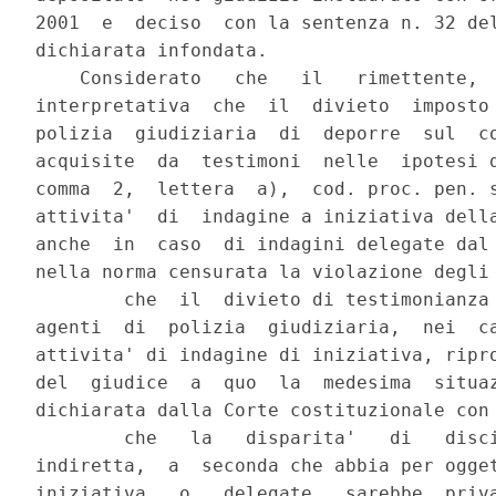
2001  e  deciso  con la sentenza n. 32 del
dichiarata infondata.

    Considerato   che   il   rimettente,  
interpretativa  che  il  divieto  imposto 
polizia  giudiziaria  di  deporre  sul  co
acquisite  da  testimoni  nelle  ipotesi d
comma  2,  lettera  a),  cod. proc. pen. s
attivita'  di  indagine a iniziativa della
anche  in  caso  di indagini delegate dal 
nella norma censurata la violazione degli 
        che  il  divieto di testimonianza 
agenti  di  polizia  giudiziaria,  nei  ca
attivita' di indagine di iniziativa, ripro
del  giudice  a  quo  la  medesima  situaz
dichiarata dalla Corte costituzionale con 
        che   la   disparita'   di   disci
indiretta,  a  seconda che abbia per ogget
iniziativa   o   delegate,  sarebbe  priva