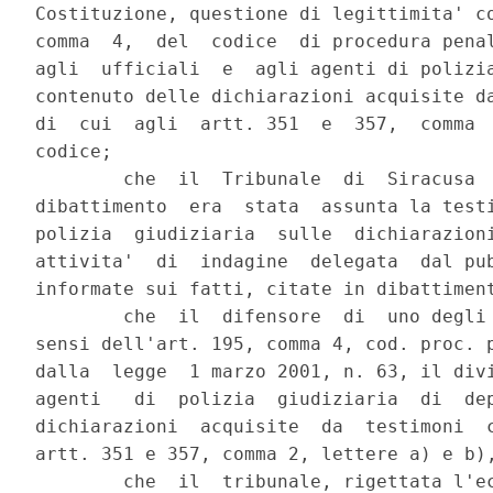
Costituzione, questione di legittimita' co
comma  4,  del  codice  di procedura penal
agli  ufficiali  e  agli agenti di polizia
contenuto delle dichiarazioni acquisite da
di  cui  agli  artt. 351  e  357,  comma  
codice;

        che  il  Tribunale  di  Siracusa  
dibattimento  era  stata  assunta la testi
polizia  giudiziaria  sulle  dichiarazioni
attivita'  di  indagine  delegata  dal pub
informate sui fatti, citate in dibattiment
        che  il  difensore  di  uno degli 
sensi dell'art. 195, comma 4, cod. proc. p
dalla  legge  1 marzo 2001, n. 63, il divi
agenti   di  polizia  giudiziaria  di  dep
dichiarazioni  acquisite  da  testimoni  c
artt. 351 e 357, comma 2, lettere a) e b),
        che  il  tribunale, rigettata l'ec