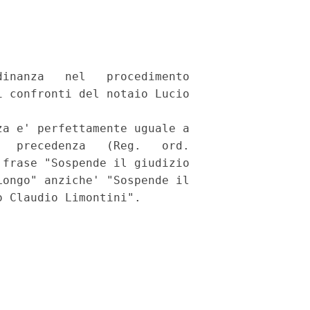
inanza   nel   procedimento

 confronti del notaio Lucio

a e' perfettamente uguale a

  precedenza   (Reg.   ord.

frase "Sospende il giudizio

ongo" anziche' "Sospende il

 Claudio Limontini".
