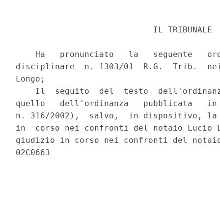
                            IL TRIBUNALE

    Ha   pronunciato   la   seguente   ord
disciplinare  n. 1303/01  R.G.  Trib.  nei
Longo;

    Il  seguito  del  testo  dell'ordinanz
quello   dell'ordinanza   pubblicata   in 
n. 316/2002),  salvo,  in dispositivo, la 
in  corso nei confronti del notaio Lucio L
giudizio in corso nei confronti del notaio