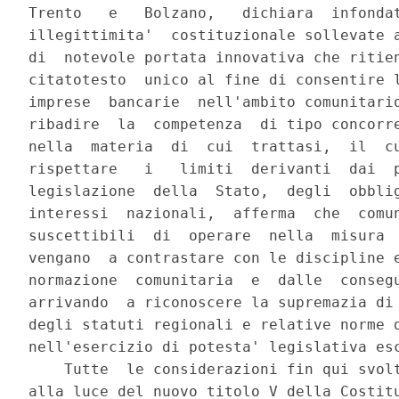
Trento   e   Bolzano,   dichiara  infondat
illegittimita'  costituzionale sollevate a
di  notevole portata innovativa che ritien
citatotesto  unico al fine di consentire l
imprese  bancarie  nell'ambito comunitario
ribadire  la  competenza  di tipo concorre
nella  materia  di  cui  trattasi,  il  cu
rispettare   i   limiti  derivanti  dai  p
legislazione  della  Stato,  degli  obblig
interessi  nazionali,  afferma  che  comun
suscettibili  di  operare  nella  misura  
vengano  a contrastare con le discipline e
normazione  comunitaria  e  dalle  consegu
arrivando  a riconoscere la supremazia di 
degli statuti regionali e relative norme d
nell'esercizio di potesta' legislativa esc
    Tutte  le considerazioni fin qui svolt
alla luce del nuovo titolo V della Costitu