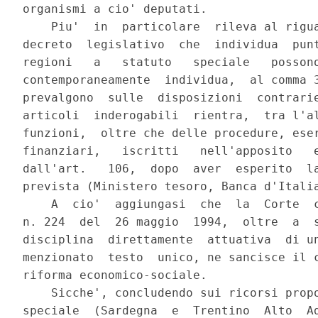
organismi a cio' deputati.

    Piu'  in  particolare  rileva al rigua
decreto  legislativo  che  individua  punt
regioni   a   statuto   speciale   possono
contemporaneamente  individua,  al comma 3
prevalgono  sulle  disposizioni  contrarie
articoli  inderogabili  rientra,  tra l'al
funzioni,  oltre che delle procedure, eser
finanziari,   iscritti   nell'apposito   e
dall'art.   106,  dopo  aver  esperito  la
prevista (Ministero tesoro, Banca d'Italia
    A  cio'  aggiungasi  che  la  Corte  c
n. 224  del  26 maggio  1994,  oltre  a  s
disciplina  direttamente  attuativa  di un
menzionato  testo  unico, ne sancisce il c
riforma economico-sociale.

    Sicche', concludendo sui ricorsi propo
speciale  (Sardegna  e  Trentino  Alto  Ad