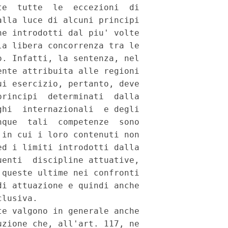
e  tutte  le  eccezioni  di

lla luce di alcuni principi

e introdotti dal piu' volte

a libera concorrenza tra le

. Infatti, la sentenza, nel

nte attribuita alle regioni

i esercizio, pertanto, deve

rincipi  determinati  dalla

hi  internazionali  e degli

que  tali  competenze  sono

in cui i loro contenuti non

d i limiti introdotti dalla

enti  discipline attuative,

queste ultime nei confronti

i attuazione e quindi anche

lusiva.

e valgono in generale anche

zione che, all'art. 117, ne
