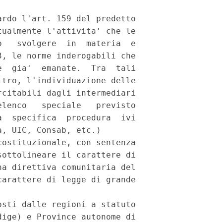
rdo l'art. 159 del predetto

ualmente l'attivita' che le

   svolgere  in  materia  e

, le norme inderogabili che

  gia'  emanate.  Tra  tali

tro, l'individuazione delle

citabili dagli intermediari

lenco   speciale   previsto

  specifica  procedura  ivi

, UIC, Consab, etc.)

ostituzionale, con sentenza

ottolineare il carattere di

a direttiva comunitaria del

arattere di legge di grande

sti dalle regioni a statuto

ige) e Province autonome di
