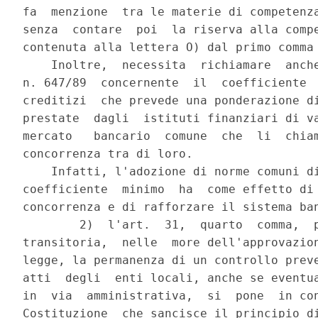
fa  menzione  tra le materie di competenza
senza  contare  poi  la riserva alla compe
contenuta alla lettera O) dal primo comma 
    Inoltre,  necessita  richiamare  anche
n. 647/89  concernente  il  coefficiente  
creditizi  che prevede una ponderazione di
prestate  dagli  istituti finanziari di va
mercato   bancario  comune  che  li  chiam
concorrenza tra di loro.

    Infatti, l'adozione di norme comuni di
coefficiente  minimo  ha  come effetto di 
concorrenza e di rafforzare il sistema ban
        2)  l'art.  31,  quarto  comma,  p
transitoria,  nelle  more dell'approvazion
legge, la permanenza di un controllo preve
atti  degli  enti locali, anche se eventua
in  via  amministrativa,  si  pone  in con
Costituzione  che sancisce il principio di