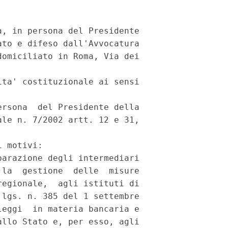
, in persona del Presidente

to e difeso dall'Avvocatura

omiciliato in Roma, Via dei

ta' costituzionale ai sensi

rsona  del Presidente della

le n. 7/2002 artt. 12 e 31,

 motivi:

arazione degli intermediari

la  gestione  delle  misure

egionale,  agli istituti di

lgs. n. 385 del 1 settembre

eggi  in materia bancaria e

llo Stato e, per esso, agli
