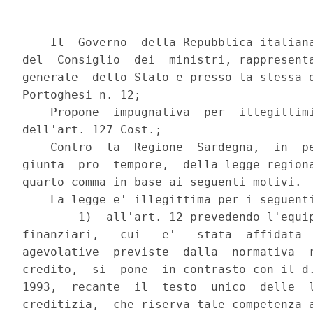
    Il  Governo  della Repubblica italiana
del  Consiglio  dei  ministri, rappresenta
generale  dello Stato e presso la stessa d
Portoghesi n. 12;

    Propone  impugnativa  per  illegittimi
dell'art. 127 Cost.;

    Contro  la  Regione  Sardegna,  in  pe
giunta  pro  tempore,  della legge regiona
quarto comma in base ai seguenti motivi.

    La legge e' illegittima per i seguenti
        1)  all'art. 12 prevedendo l'equip
finanziari,   cui   e'   stata  affidata  
agevolative  previste  dalla  normativa  r
credito,  si  pone  in contrasto con il d.
1993,  recante  il  testo  unico  delle  l
creditizia,  che riserva tale competenza a