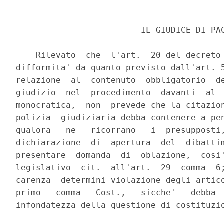
                         IL GIUDICE DI PAC
    Rilevato  che  l'art.  20 del decreto 
difformita' da quanto previsto dall'art. 5
relazione  al  contenuto  obbligatorio  de
giudizio  nel  procedimento  davanti  al  
monocratica,  non  prevede che la citazion
polizia  giudiziaria debba contenere a pen
qualora   ne   ricorrano   i  presupposti,
dichiarazione  di  apertura  del  dibattim
presentare  domanda  di  oblazione,  cosi'
legislativo  cit.  all'art.  29  comma  6;
carenza  determini violazione degli artico
primo   comma   Cost.,   sicche'   debba  