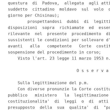
questura  di  Padova,  allegata  agli atti
suddetto  cittadino  moldavo  sul  volo  d
giorno per Chisinau);

        prospettandosi  dubbi  di  legitti
disposizioni  sopra  richiamate  ed  essen
rilevante  nel  presente  procedimento  di
sussistenti le condizioni per sollevare d'
avanti   alla   competente   Corte  costit
sospensione del procedimento in corso;

    Visto l'art. 23 legge 11 marzo 1953 n.
                            O s s e r v a

    Sulla legittimazione del p.m.

    Con diverse pronunzie la Corte costitu
pubblico   ministero   la  legittimazione 
costituzionalita'  di  leggi  o  di  atti 
presupposto  della  sua  qualita'  di  "pa