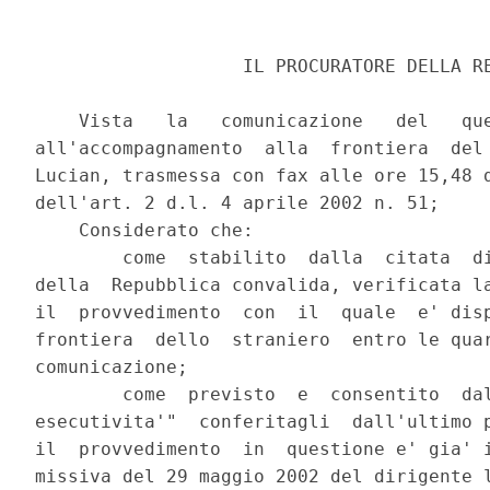
                   IL PROCURATORE DELLA RE
    Vista   la   comunicazione   del   que
all'accompagnamento  alla  frontiera  del 
Lucian, trasmessa con fax alle ore 15,48 d
dell'art. 2 d.l. 4 aprile 2002 n. 51;

    Considerato che:

        come  stabilito  dalla  citata  di
della  Repubblica convalida, verificata la
il  provvedimento  con  il  quale  e' disp
frontiera  dello  straniero  entro le quar
comunicazione;

        come  previsto  e  consentito  dal
esecutivita'"  conferitagli  dall'ultimo p
il  provvedimento  in  questione e' gia' i
missiva del 29 maggio 2002 del dirigente l