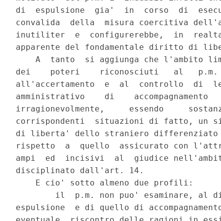
di  espulsione  gia'  in  corso  di  esecu
convalida  della  misura coercitiva dell'a
inutiliter  e  configurerebbe,  in  realta
apparente del fondamentale diritto di libe
    A  tanto  si aggiunga che l'ambito lim
dei    poteri    riconosciuti   al   p.m. 
all'accertamento  e  al  controllo  di  le
amministrativo    di    accompagnamento   
irragionevolmente,     essendo     sostanz
corrispondenti  situazioni di fatto, un si
di liberta' dello straniero differenziato 
rispetto  a  quello  assicurato con l'attr
ampi  ed  incisivi  al  giudice nell'ambit
disciplinato dall'art. 14.

    E cio' sotto almeno due profili:

        il  p.m. non puo' esaminare, al di
espulsione  e di quello di accompagnamento
eventuale  riscontro delle ragioni in essi