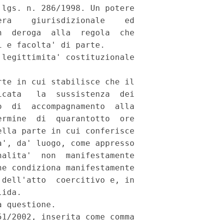
lgs. n. 286/1998. Un potere

ra    giurisdizionale    ed

  deroga  alla  regola  che

 e facolta' di parte.

legittimita' costituzionale

te in cui stabilisce che il

cata   la  sussistenza  dei

  di  accompagnamento  alla

rmine  di  quarantotto  ore

lla parte in cui conferisce

', da' luogo, come appresso

alita'  non  manifestamente

e condiziona manifestamente

dell'atto  coercitivo e, in

ida.

 questione.

1/2002, inserita come comma
