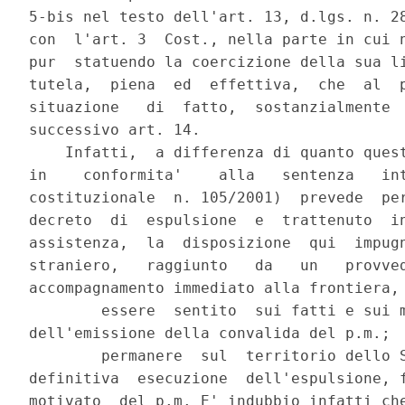
5-bis nel testo dell'art. 13, d.lgs. n. 28
con  l'art. 3  Cost., nella parte in cui n
pur  statuendo la coercizione della sua li
tutela,  piena  ed  effettiva,  che  al  p
situazione   di  fatto,  sostanzialmente  
successivo art. 14.

    Infatti,  a differenza di quanto quest
in    conformita'    alla   sentenza   int
costituzionale  n. 105/2001)  prevede  per
decreto  di  espulsione  e  trattenuto  in
assistenza,  la  disposizione  qui  impugn
straniero,   raggiunto   da   un   provved
accompagnamento immediato alla frontiera, 
        essere  sentito  sui fatti e sui m
dell'emissione della convalida del p.m.;

        permanere  sul  territorio dello S
definitiva  esecuzione  dell'espulsione, f
motivato  del p.m. E' indubbio infatti che