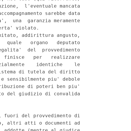
zione,  l'eventuale mancata

ccompagnamento sarebbe data

',  una  garanzia meramente

rta' violato.

itato, addirittura angusto,

  quale   organo   deputato

galita'  del  provvedimento

 finisce   per   realizzare

ialmente    identiche    le

stema di tutela del diritto

e sensibilmente piu' debole

ibuzione di poteri ben piu'

o del giudizio di convalida

 fuori del provvedimento di

, altri atti o documenti ad

 addotte (mentre al giudice
