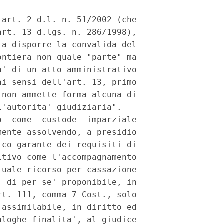
art. 2 d.l. n. 51/2002 (che

rt. 13 d.lgs. n. 286/1998),

a disporre la convalida del

ntiera non quale "parte" ma

' di un atto amministrativo

i sensi dell'art. 13, primo

non ammette forma alcuna di

'autorita' giudiziaria".

  come  custode  imparziale

ente assolvendo, a presidio

co garante dei requisiti di

tivo come l'accompagnamento

uale ricorso per cassazione

 di per se' proponibile, in

t. 111, comma 7 Cost., solo

assimilabile, in diritto ed

loghe finalita', al giudice
