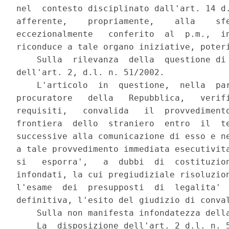
nel  contesto disciplinato dall'art. 14 d.
afferente,    propriamente,    alla    sfe
eccezionalmente   conferito  al  p.m.,  in
riconduce a tale organo iniziative, poteri
    Sulla  rilevanza  della  questione di 
dell'art. 2, d.l. n. 51/2002.

    L'articolo  in  questione,  nella  par
procuratore   della   Repubblica,   verifi
requisiti,   convalida   il  provvedimento
frontiera  dello  straniero  entro  il  te
successive alla comunicazione di esso e ne
a tale provvedimento immediata esecutivita
si   esporra',   a  dubbi  di  costituzion
infondati, la cui pregiudiziale risoluzion
l'esame  dei  presupposti  di  legalita'  
definitiva, l'esito del giudizio di conval
    Sulla non manifesta infondatezza della
    La  disposizione dell'art. 2 d.l. n. 5