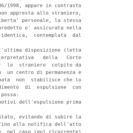
6/1998, appare in contrasto

on appresta allo straniero,

berta' personale, la stessa

redetto e' assicurata nella

identica,  contemplata  dal

'ultima disposizione (letta

erpretativa   della   Corte

  lo  straniero  colpito da

  un centro di permanenza e

ata  non  stabilisce che lo

imento  di  espulsione  con

possa:

otivi dell'espulsione prima

tato, evitando di subire la

ino alla notifica dell'atto

, nel caso (qui ricorrente)
