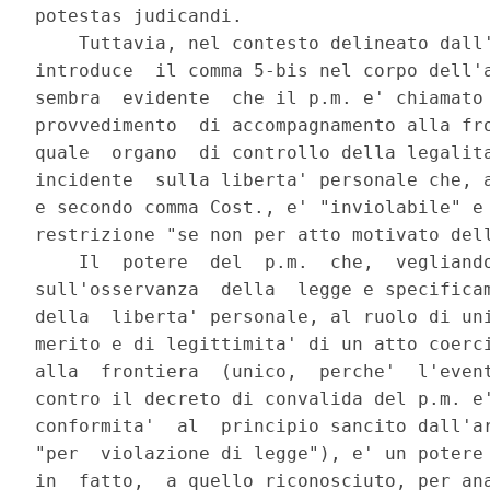
potestas judicandi.

    Tuttavia, nel contesto delineato dall'
introduce  il comma 5-bis nel corpo dell'a
sembra  evidente  che il p.m. e' chiamato 
provvedimento  di accompagnamento alla fro
quale  organo  di controllo della legalita
incidente  sulla liberta' personale che, a
e secondo comma Cost., e' "inviolabile" e 
restrizione "se non per atto motivato dell
    Il  potere  del  p.m.  che,  vegliando
sull'osservanza  della  legge e specificam
della  liberta' personale, al ruolo di uni
merito e di legittimita' di un atto coerci
alla  frontiera  (unico,  perche'  l'event
contro il decreto di convalida del p.m. e'
conformita'  al  principio sancito dall'ar
"per  violazione di legge"), e' un potere 
in  fatto,  a quello riconosciuto, per ana