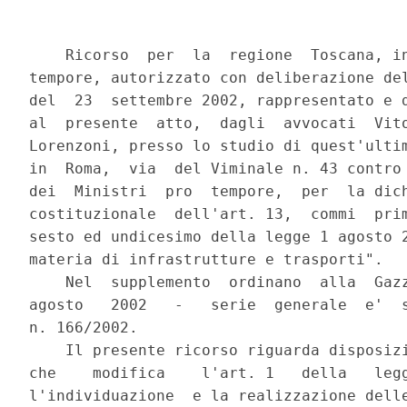
    Ricorso  per  la  regione  Toscana, in persona del Presidente pro
tempore, autorizzato con deliberazione della Giunta regionale n. 1019
del  23  settembre 2002, rappresentato e difeso, per mandato in calce
al  presente  atto,  dagli  avvocati  Vito Vacchi, Lucia Bora e Fabio
Lorenzoni, presso lo studio di quest'ultimo elettivamente domiciliato
in  Roma,  via  del Viminale n. 43 contro il Presidente del Consiglio
dei  Ministri  pro  tempore,  per  la dichiarazione di illegittimita'
costituzionale  dell'art. 13,  commi  primo,  terzo,  quarto, quinto,
sesto ed undicesimo della legge 1 agosto 2002 n. 166 "Disposizioni in
materia di infrastrutture e trasporti".
    Nel  supplemento  ordinano  alla  Gazzetta ufficiale n. 181 del 3
agosto   2002   -   serie  generale  e'  stata  pubblicata  la  legge
n. 166/2002.
    Il presente ricorso riguarda disposizioni contenute nell'art. 13,
che    modifica    l'art. 1   della   leggen. 443/2001,   concernente
l'individuazione  e la realizzazione delle c.d. "opere strategiche di
interesse nazionale".
    La regione Toscana ha gia' impugnato alla Corte costituzionale la
suddetta  legge n. 443/2001 (Reg. ric. n. 11/2002), per la violazione
delle attribuzioni regionali costituzionalmente garantite.
    Le modifiche introdotte dal legislatore con il citato art. 13 non
superano,  a parere della ricorrente amministrazione, le eccezioni di
illegittimita'  costituzionale  prospettate; di qui la necessita' del
presente  ricorso  avverso  l'art. 13  contro della legge n. 166/2002
che,   nelle   impugnate   disposizioni,   e'  illegittimo  e  lesivo
dell'autonomia   costituzionalmente  riconosciuta  e  garantita  alla
regione ricorrente per le seguenti ragioni di

                            D i r i t t o

    A) Illegittimita'  dell'art. 13,  commi  terzo,  quarto, quinto e
sesto  della  legge  n. 166/2002 per violazione degli artt. 117 e 118
Cost.
    A.1) Il  terzo  comma  dell'art.  13 in oggetto modifica il comma
primo  dell'art. 1 della legge n. 443/2001, prevedendo che il Governo
individua  le  infrastrutture  pubbliche e private e gli insediamenti
produttivi   strategici   e  di  preminente  interesse  nazionale  da
realizzare per la modernizzazione e lo sviluppo del Paese, a mezzo di
un  programma  predisposto  dal  Ministro  delle infrastrutture e dei
trasporti,   d'intesa   con   i  ministri  competenti  e  le  Regioni
interessate,  previo parere del CIPE e previa intesa della Conferenza
unificata  di  cui all'art. 8 del decreto legislativo n. 281/1997. E'
stabilito  che  al  fine  di  sviluppare  la portualita' turistica il
Governo,   nell'individuare  le  infrastrutture  e  gli  insediamenti
strategici,  tiene  conto anche delle strutture dedicate alla nautica
da  diporto  e  che l'inserimento nel programma di infrastrutture non
comprese  nel  piano  generale  dei  trasporti costituisce automatica
integrazione  dello stesso. In sede di prima applicazione della legge
e'  previsto  che  il  programma  sia  approvato dal CIPE entro il 31
dicembre   2001.   Gli   interventi   previsti   nel  programma  sono
automaticamente  inseriti  nelle  intese istituzionali di programma e
negli  accordi  di  programma  e sono compresi in una intesa generale
quadro  avente  validita'  pluriennale  tra il Governo e ogni singola
regione  al  fine  del  congiunto coordinamento e realizzazione delle
opere.
    Il  comma quarto dell'art. 13 in oggetto inserisce il comma 1-bis
all'art. 1  della  legge  n. 443/2001,  stabilendo le indicazioni che
devono  essere  contenute  nel  programma  che individua le opere cd.
strategiche,  il  quale  e'  inserito nel documento di programmazione
economico-finanziaria.
    Il  quinto  comma  sostituisce  la  lettera  c) del secondo comma
dell'art.  1  della  legge n. 443/2001, prevedendo - come principio e
criterio  direttivo  per  il decreto legislativo governativo - che il
CIPE,  integrato  dai  presidenti  delle  Regioni  e  delle  province
autonome  interessate,  ha  il  compito  di  valutare le proposte dei
promotori  delle  opere,  di  approvare  il  progetto  preliminare  e
definitivo,  di  vigilare  sull'esecuzione  dei  progetti  approvati,
adottando  i  provvedimenti  concessori  ed  autorizzatori necessari,
comprensivi  della  localizzazione  dell'opera e, ove prevista, della
valutazione  di impatto ambientale istruita dal competente Ministero.
A  tal fine il Ministero delle infrastrutture e dei trasporti cura le
istruttorie,  formula  le  proposte e assicura il supporto necessario
per l'attivita' del CIPE.
    Il  sesto  comma, nell'introdurre il comma 3-bis all'art. 1 della
legge  n. 443/2001,  dispone  che  -  in  alternativa  alle procedure
previste  dal  secondo  comma  -  il  decreto legislativo governativo
potra'  stabilire  che  l'approvazione  dei  progetti  preliminari  e
definitivi  delle  opere  strategiche  sia  disposta  con decreto del
Presidente  del Consiglio dei ministri, previa deliberazione del CIPE
integrato   dai   presidenti   delle   Regioni  e  province  autonome
interessate,  sentita  la  Conferenza unificata e previo parere delle
competenti   Commissioni   parlamentari:  tale  decreto  dichiara  la
compatibilita'    ambientale    dell'intervento    e    la   relativa
localizzazione  urbanistica, nonche' la pubblica utilita' dell'opera;
lo  stesso  decreto sostituisce ogni altro permesso, autorizzazione o
approvazione comunque denominati e consente la realizzazione di tutte
le opere ed attivita' previste nel progetto approvato.
    Come  si  ricava  dalla  sintetica  descrizione  della  normativa
contenuta  nelle  disposizioni  impugnate,  la disciplina dettata dal
legislatore   statale   riguarda   le  modalita'  di  individuazione,
programmazione   e   realizzazione   di   opere,   infrastrutture  ed
insediamenti produttivi definiti strategici e di preminente interesse
nazionale.
    L'art. 117  Cost. attribuisce allo Stato una potesta' legislativa
esclusiva, nei casi tassativamente indicati nel secondo comma, ed una
pote