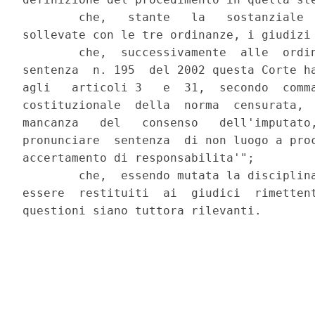
        che,   stante   la   sostanziale  
sollevate con le tre ordinanze, i giudizi 
        che,  successivamente  alle  ordin
sentenza  n. 195  del 2002 questa Corte ha
agli   articoli 3   e  31,  secondo  comma
costituzionale  della  norma  censurata,  
mancanza   del   consenso   dell'imputato,
pronunciare  sentenza  di non luogo a proc
accertamento di responsabilita'";

        che,  essendo mutata la disciplina
essere  restituiti  ai  giudici  rimettent