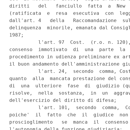
diritti   del   fanciullo  fatta  a  New  
(ratificata  e  resa  esecutiva  con  legg
dall'art. 4   della   Raccomandazione  sul
delinquenza  minorile, emanata dal Consigl
1987;

          l'art. 97  Cost.  (r.o. n. 120),
consenso  immotivato  di  una  parte  la  
procedimento in udienza preliminare ex art
il buon andamento dell'amministrazione giu
          l'art. 24,  secondo  comma, Cost
quanto  alla  mancata prestazione del cons
di  una  ulteriore  fase  di  giudizio (qu
risolve,  nella  sostanza,  in  un  aggrav
dell'esercizio del diritto di difesa;

          l'art. 101,  secondo  comma,  Co
poiche'  il  fatto  che  il  giudice  non 
proscioglimento   se  manca  il  consenso 
l'autonomia della funzione giudiziaria;
