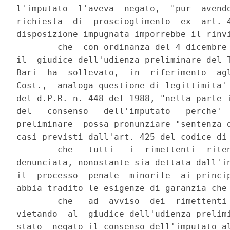
l'imputato  l'aveva  negato,  "pur  avendo
richiesta  di  proscioglimento  ex  art. 4
disposizione impugnata imporrebbe il rinvi
        che  con ordinanza del 4 dicembre 
il  giudice dell'udienza preliminare del T
Bari  ha  sollevato,  in  riferimento  agl
Cost.,  analoga questione di legittimita' 
del d.P.R. n. 448 del 1988, "nella parte i
del   consenso   dell'imputato   perche'  
preliminare  possa pronunziare "sentenza d
casi previsti dall'art. 425 del codice di 
        che   tutti   i  rimettenti  riten
denunciata, nonostante sia dettata dall'in
il  processo  penale  minorile  ai princip
abbia tradito le esigenze di garanzia che 
        che   ad  avviso  dei  rimettenti 
vietando  al  giudice dell'udienza prelimi
stato  negato il consenso dell'imputato al