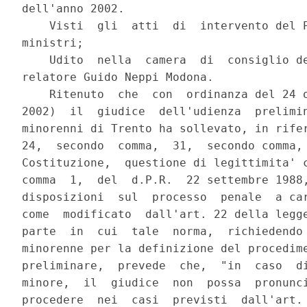
dell'anno 2002.

    Visti  gli  atti  di  intervento del P
ministri;

    Udito  nella  camera  di  consiglio de
relatore Guido Neppi Modona.

    Ritenuto  che  con  ordinanza del 24 o
2002)  il  giudice  dell'udienza  prelimin
minorenni di Trento ha sollevato, in rifer
24,  secondo  comma,  31,  secondo comma, 
Costituzione,  questione di legittimita' c
comma  1,  del  d.P.R.  22 settembre 1988,
disposizioni  sul  processo  penale  a car
come  modificato  dall'art. 22 della legge
parte  in  cui  tale  norma,  richiedendo 
minorenne per la definizione del procedime
preliminare,  prevede  che,  "in  caso  di
minore,  il  giudice  non  possa  pronunci
procedere  nei  casi  previsti  dall'art. 