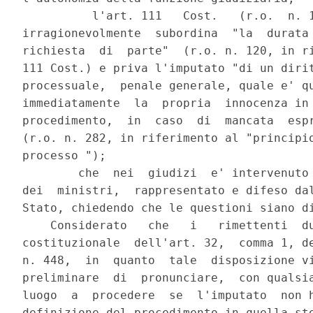
          l'art. 111   Cost.   (r.o.  n. 1
irragionevolmente  subordina  "la  durata 
richiesta  di  parte"  (r.o. n. 120, in ri
111 Cost.) e priva l'imputato "di un dirit
processuale,  penale generale, quale e' qu
immediatamente  la  propria  innocenza in 
procedimento,  in  caso  di  mancata  espr
(r.o. n. 282, in riferimento al "principio
processo ");

        che  nei  giudizi  e' intervenuto 
dei  ministri,  rappresentato e difeso dal
Stato, chiedendo che le questioni siano di
    Considerato   che   i   rimettenti  du
costituzionale  dell'art. 32,  comma 1, de
n. 448,  in  quanto  tale  disposizione vi
preliminare  di  pronunciare,  con qualsia
luogo  a  procedere  se  l'imputato  non h
definizione del procedimento in quella ste