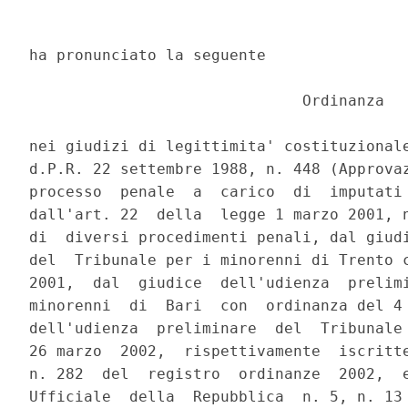
ha pronunciato la seguente

                              Ordinanza

nei giudizi di legittimita' costituzionale
d.P.R. 22 settembre 1988, n. 448 (Approvaz
processo  penale  a  carico  di  imputati 
dall'art. 22  della  legge 1 marzo 2001, n
di  diversi procedimenti penali, dal giudi
del  Tribunale per i minorenni di Trento c
2001,  dal  giudice  dell'udienza  prelimi
minorenni  di  Bari  con  ordinanza del 4 
dell'udienza  preliminare  del  Tribunale 
26 marzo  2002,  rispettivamente  iscritte
n. 282  del  registro  ordinanze  2002,  e
Ufficiale  della  Repubblica  n. 5, n. 13 