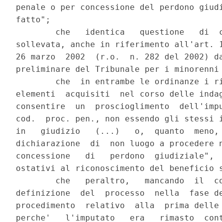
penale o per concessione del perdono giudi
fatto";

        che   identica   questione   di  c
sollevata, anche in riferimento all'art. 1
26 marzo  2002  (r.o.  n. 282 del 2002) da
preliminare del Tribunale per i minorenni 
        che  in entrambe le ordinanze i ri
elementi  acquisiti  nel corso delle indag
consentire  un  proscioglimento  dell'impu
cod.  proc. pen., non essendo gli stessi i
in   giudizio   (...)   o,  quanto  meno, 
dichiarazione  di  non luogo a procedere n
concessione   di   perdono  giudiziale",  
ostativi al riconoscimento del beneficio s
        che   peraltro,   mancando  il  co
definizione  del  processo  nella  fase de
procedimento  relativo  alla  prima delle 
perche'   l'imputato   era   rimasto  cont