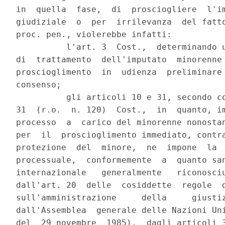
in  quella  fase,  di  prosciogliere  l'im
giudiziale  o  per  irrilevanza  del fatto
proc. pen., violerebbe infatti:

          l'art. 3  Cost.,  determinando u
di  trattamento  dell'imputato  minorenne 
proscioglimento  in  udienza  preliminare 
consenso;

          gli articoli 10 e 31, secondo co
31  (r.o.  n. 120)  Cost.,  in  quanto, im
processo  a  carico del minorenne nonostan
per  il  proscioglimento immediato, contra
protezione  del  minore,  ne  impone  la  
processuale,  conformemente  a  quanto san
internazionale   generalmente   riconosciu
dall'art. 20  delle  cosiddette  regole  d
sull'amministrazione     della     giustiz
dall'Assemblea  generale delle Nazioni Uni
del  29 novembre  1985),  dagli articoli 3