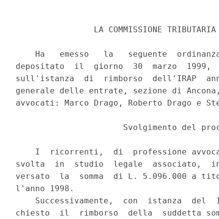
                LA COMMISSIONE TRIBUTARIA 
    Ha   emesso   la   seguente  ordinanza
depositato  il  giorno  30  marzo  1999,  
sull'istanza  di  rimborso  dell'IRAP  ann
generale delle entrate, sezione di Ancona,
avvocati: Marco Drago, Roberto Drago e Ste
                      Svolgimento del proc
    I  ricorrenti,  di  professione avvoca
svolta  in  studio  legale  associato,  in
versato  la  somma  di L. 5.096.000 a tito
l'anno 1998.

    Successivamente,  con  istanza  del  1
chiesto  il  rimborso  della  suddetta som