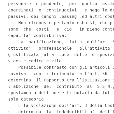
personale  dipendente,  per  quello  assim
coordinati  e  continuativi,  e nega la de
passivi, dei canoni leasing, ed altri cost
    Non riconosce pertanto esborsi, che pe
sono  che  costi,  e  cio'  in pieno contr
capacita' contributiva.

    La  parificazione,  fatta  dall'art. 3
attivita'   professionale   all'attivita' 
giustificata  alla  luce  delle  disposizi
vigente codice civile.

    Possibile contrasto con gli articoli 3
ravvisa   con  riferimento  all'art. 36  d
determina  il rapporto tra l'istituzione d
l'abolizione  del  contributo  al  S.S.N.,
spostamento dell'onere tributario da tutte
sola categoria.

    E la violazione dell'art. 3 della Cost
si  determina  la  indeducibilita'  dell'I