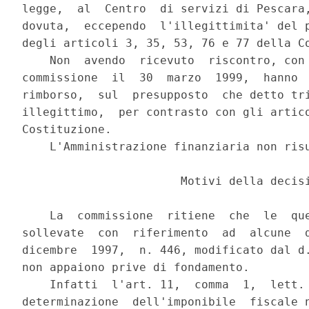
legge,  al  Centro  di servizi di Pescara,
dovuta,  eccependo  l'illegittimita' del p
degli articoli 3, 35, 53, 76 e 77 della Co
    Non  avendo  ricevuto  riscontro, con 
commissione  il  30  marzo  1999,  hanno  
rimborso,  sul  presupposto  che detto tri
illegittimo,  per contrasto con gli artico
Costituzione.

    L'Amministrazione finanziaria non risu
                       Motivi della decisi
    La  commissione  ritiene  che  le  que
sollevate  con  riferimento  ad  alcune  d
dicembre  1997,  n. 446, modificato dal d.
non appaiono prive di fondamento.

    Infatti  l'art. 11,  comma  1,  lett. 
determinazione  dell'imponibile  fiscale n