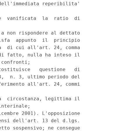
ell'immediata reperibilita'

  vanificata  la  ratio  di



a non rispondere al dettato

sfa  appunto  il  principio

  di cui all'art. 24, comma

i fatto, nulla ha inteso il

confronti;

ostituisce   questione   di

,  n. 3, ultimo periodo del

erimento all'art. 24, commi

  circostanza, legittima il

nterinale;

cembre 2001). L'opposizione

nsi dell'art. 13 del d.lgs.

tto sospensivo; ne consegue
