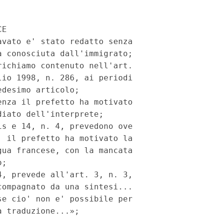
E

vato e' stato redatto senza

 conosciuta dall'immigrato;

ichiamo contenuto nell'art.

io 1998, n. 286, ai periodi

desimo articolo;

nza il prefetto ha motivato

iato dell'interprete;

s e 14, n. 4, prevedono ove

 il prefetto ha motivato la

ua francese, con la mancata

;

, prevede all'art. 3, n. 3,

ompagnato da una sintesi...

e cio' non e' possibile per

 traduzione...»;
