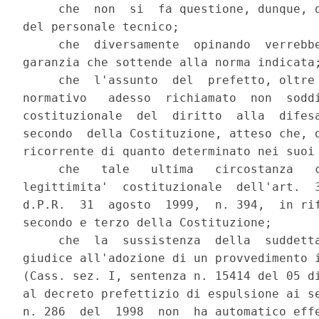
     che  non  si  fa questione, dunque, d
del personale tecnico;

     che  diversamente  opinando  verrebbe
garanzia che sottende alla norma indicata;
     che  l'assunto  del  prefetto, oltre 
normativo   adesso  richiamato  non  soddi
costituzionale  del  diritto  alla  difesa
secondo  della Costituzione, atteso che, d
ricorrente di quanto determinato nei suoi 
     che   tale   ultima   circostanza   c
legittimita'  costituzionale  dell'art.  3
d.P.R.  31  agosto  1999,  n. 394,  in rif
secondo e terzo della Costituzione;

     che  la  sussistenza  della  suddetta
giudice all'adozione di un provvedimento i
(Cass. sez. I, sentenza n. 15414 del 05 di
al decreto prefettizio di espulsione ai se
n. 286  del  1998  non  ha automatico effe