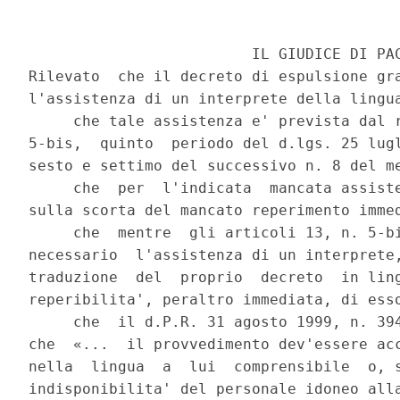
                         IL GIUDICE DI PAC
Rilevato  che il decreto di espulsione gra
l'assistenza di un interprete della lingua
     che tale assistenza e' prevista dal r
5-bis,  quinto  periodo del d.lgs. 25 lugl
sesto e settimo del successivo n. 8 del me
     che  per  l'indicata  mancata assiste
sulla scorta del mancato reperimento immed
     che  mentre  gli articoli 13, n. 5-bi
necessario  l'assistenza di un interprete,
traduzione  del  proprio  decreto  in ling
reperibilita', peraltro immediata, di esso
     che  il d.P.R. 31 agosto 1999, n. 394
che  «...  il provvedimento dev'essere acc
nella  lingua  a  lui  comprensibile  o, s
indisponibilita' del personale idoneo alla