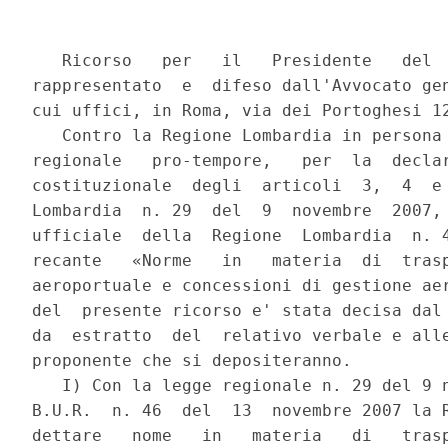
   Ricorso   per   il   Presidente   del   Consiglio   dei  ministri,
rappresentato  e  difeso dall'Avvocato generale dello Stato, presso i
cui uffici, in Roma, via dei Portoghesi 12, domicilia;
   Contro la Regione Lombardia in persona del Presidente della Giunta
regionale   pro-tempore,   per  la  declaratoria  dell'illegittimita'
costituzionale  degli  articoli  3,  4  e  9  della  legge  regionale
Lombardia  n. 29  del  9  novembre  2007,  pubblicata  sul Bollettino
ufficiale  della  Regione  Lombardia  n. 46  del 13  novembre  2007 e
recante   «Norme   in   materia  di  trasporto  aereo,  coordinamento
aeroportuale e concessioni di gestione aeroportuali» La presentazione
del  presente ricorso e' stata decisa dal Consiglio dei ministri come
da  estratto  del  relativo verbale e allegata relazione del Ministro
proponente che si depositeranno.
   I) Con la legge regionale n. 29 del 9 novembre 2007 pubblicata sul
B.U.R.  n. 46  del  13  novembre 2007 la Regione Lombardia provvede a
dettare   nome   in   materia   di   trasporto  aereo,  coordinamento
aeroportuale e concessioni di gestione aeroportuali.
   Il   Titolo  I  contiene  disposizioni  generali  e  di  principio
concernenti  le finalita' del provvedimento, tra le quali spiccano il
coordinamento   con   le   politiche   nazionali  e  comunitarie,  la
valorizzazione   delle   potenzialita'   del  territorio  lombardo  e
dell'economia   della   regione   e   la  sostenibilita'  sociale  ed
ambientale.
   Il  Titolo II detta norme in materia di coordinamento aeroportuale
e  interessi regionali. In particolare la legge in esame prevede che,
al  fine di acquisire gli interessi regionali, il coordinatore di cui
all'art.  4 del Regolamento 95/93/CEE riceve il parere della regione,
chiamata  a  trasmetterlo  entro  trenta giorni dal ricevimento della
richiesta,   qualora   le  decisioni  che  deve  assumere  riguardino
direttamente  l'accesso  agli aeroporti del territorio regionale e la
tutela  degli  interessi  regionali.  Inoltre,  la regione provvede a
nominare  un  proprio  rappresentante  nel  comitato di coordinamento
degli  aeroporti  di  rilevanza  regionale  e  concorre  a definire i
parametri  di  coordinamento  da  rispettare  nell'assegnazione delle
fasce  orarie  allo  scopo  di  garantire  la  tutela degli interessi
pubblici  e  privati  del  territorio. Sono riconosciuti in capo alla
regione  poteri di informazione, di stipulazione di accordi ed intese
con lo Stato al fine di garantire l'adeguato coinvolgimento regionale
nelle   funzioni   di   controllo   e  vigilanza  dell'attivita'  del
coordinatore,  e  di  segnalazione  alle  autorita' nazionali ed alla
Commissione   europea   di   eventuali   violazioni   delle  presenti
disposizioni e delle regole della concorrenza.
   Il   Titolo   III   contiene   disposizioni   che  favoriscono  la
cooperazione  tra  i  sistemi aeroportuali e le autorita' regionali e
locali   che   li  ospitano  attraverso  la  convocazione  di  tavoli
territoriali  e  conferenze di servizi istruttorie, di cui agli artt.
14 e seguenti della legge n. 241/1990.
   Il  Titolo  IV  disciplina le procedure di concessioni di gestioni
aeroportuali.  Con  il  provvedimento  in  esame si stabilisce che la
regione,   nell'ambito   delle   procedure   per  il  rilascio  delle
concessioni di gestione di aeroporti che ricadono nel suo territorio,
promuove  e  concorre a fissare gli obiettivi di sviluppo del sistema
aeroportuale  che  devono  essere tenuti in considerazione in fase di
selezione, ed emana proprie direttive relative alle nuove convenzioni
sottoscritte  tra  il  gestore  aeroportuale  e  l'Ente Nazionale per
l'Aviazione Civile (ENAC) che, insieme a quelle emanate dal Ministero
dei  trasporti  ai sensi dell'articolo 704, comma 3, del Codice della
navigazione,  costituiscono linee guida vincolanti per le convenzioni
suddette   in  riferimento  agli  aeroporti  situati  nel  territorio
regionale lombardo (di cui all'art. 1, comma 1 della legge). Inoltre,
nel  procedimento  per  il  rilascio  delle concessioni definitive di
gestione  aeroportuale  ai concessionari in via provvisoria, ai sensi
dell'articolo  3,  comma  2,  del  decreto legislativo 9 maggio 2005,
n. 96,  la  regione  esprime  il  proprio parere ai competenti organi
statali  sul  rilascio  definitivo  della  concessione, verificata la
rispondenza  del  piano di sviluppo aeroportuale promosso dal gestore
con gli obiettivi del territorio regionale.
   Il  Titolo V contiene le norme finali concernenti la procedura per
l'adozione  delle  direttive  relative alle su indicate convenzioni e
l'entrata in vigore, prevista per il giorno successivo a quello della
pubblicazione sul B.U.R.
   II) Come si desume inequivocamente dall'art. 1, comma 1 e 2, della
impugnata  legge  n. 29,  l'ambito  oggettivo  di  operativita' della
stessa  legge  e'  costituito  da  tutti  gli  aeroporti  situati nel
territorio    regionale   lombardo,   uniformemente   considerati   e
disciplinati   in  funzione  della  loro  qualificazione  come  «nodi
essenziali  di  una  reta strategica per la mobilita', per il governo
del territorio lombardo e per l'economia intera della regione».
   Il  legislatore lombardo fa pertanto mostra di ignorare e comunque
non  tiene  conto  della  fondamentale  distinzione (in coerenza, del
resto,   con   le  indicazioni  comunitarie  di  cui  alla  decisione
n. 1692/96)  tra  aeroporti  di interesse nazionale, «nodi essenziali
per  l'esercizio  delle  competenze esclusive dello Stato» (art. 698,
comma  1,  cod.  nav.)  -  pur  notoriamente  presenti nel territorio
regionale  - ed aeroporti di interesse regionale (art. cit. comma 2,)
e,  non  limitando  la  introdotta  disciplina  a  questi  ultimi  e,
ripetesi,   dettando  uniformi  norme  riferibili  ad  ogni  tipo  di
aeroporto  lombardo,  viene  a  dettare una serie di disposizioni che
eccedono  i  limiti  in  cui puo' essere legittimamente esercitata la
potesta'   legislativa  regionale,  ponendosi  in  dif