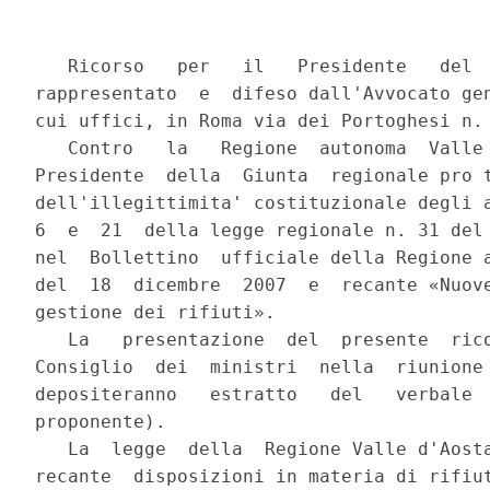
   Ricorso   per   il   Presidente   del  
rappresentato  e  difeso dall'Avvocato gen
cui uffici, in Roma via dei Portoghesi n. 
   Contro   la   Regione  autonoma  Valle 
Presidente  della  Giunta  regionale pro t
dell'illegittimita' costituzionale degli a
6  e  21  della legge regionale n. 31 del 
nel  Bollettino  ufficiale della Regione a
del  18  dicembre  2007  e  recante «Nuove
gestione dei rifiuti».

   La   presentazione  del  presente  rico
Consiglio  dei  ministri  nella  riunione 
depositeranno   estratto   del   verbale  
proponente).

   La  legge  della  Regione Valle d'Aosta
recante  disposizioni in materia di rifiut