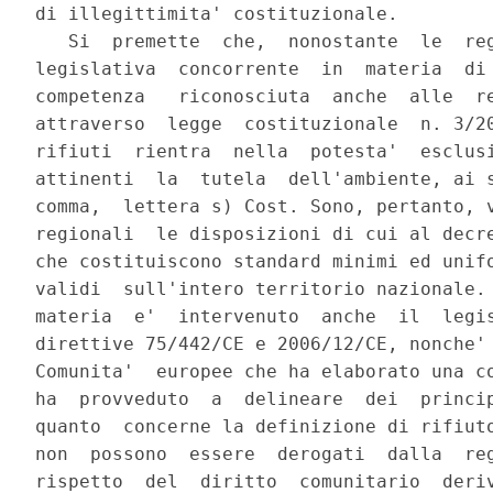
di illegittimita' costituzionale.

   Si  premette  che,  nonostante  le  reg
legislativa  concorrente  in  materia  di 
competenza   riconosciuta  anche  alle  re
attraverso  legge  costituzionale  n. 3/20
rifiuti  rientra  nella  potesta'  esclusi
attinenti  la  tutela  dell'ambiente, ai s
comma,  lettera s) Cost. Sono, pertanto, v
regionali  le disposizioni di cui al decre
che costituiscono standard minimi ed unifo
validi  sull'intero territorio nazionale. 
materia  e'  intervenuto  anche  il  legis
direttive 75/442/CE e 2006/12/CE, nonche' 
Comunita'  europee che ha elaborato una co
ha  provveduto  a  delineare  dei  princip
quanto  concerne la definizione di rifiuto
non  possono  essere  derogati  dalla  reg
rispetto  del  diritto  comunitario  deriv