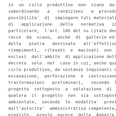
in  un  ciclo  produttivo  non  siano  da 
subordinando   a   condizioni   e  procedu
possibilita'  di  impiegare tali materiali
di   applicazione   della   normativa   in
particolare,  l'art. 186 del su citato dec
rocce  da  scavo,  anche  di  gallerie ed 
della   pietra   destinate   all'effettivo
riempimenti,  rilevati  e  macinati  non  
esclusi  dall'ambito  di applicazione dell
decreto  solo  nel  caso in cui, anche qua
ciclo produttivo, da sostanze inquinanti d
escavazione,  perforazione  e  costruzione
trasformazioni   preliminari,   secondo  l
progetto  sottoposto  a  valutazione  di  
qualora  il  progetto  non  sia  sottopost
ambientale,  secondo  le  modalita'  previ
dall'autorita'  amministrativa competente,
previsto,  previo  parere  delle  Agenzie 