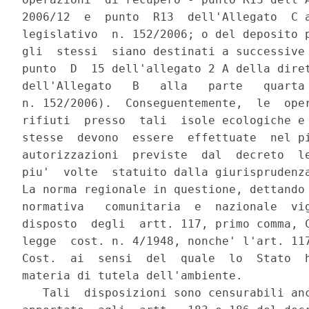
2006/12  e  punto  R13  dell'Allegato  C a
legislativo  n. 152/2006; o del deposito p
gli  stessi  siano destinati a successive 
punto  D  15 dell'allegato 2 A della diret
dell'Allegato   B   alla   parte   quarta 
n. 152/2006).  Conseguentemente,  le  oper
rifiuti  presso  tali  isole ecologiche e 
stesse  devono  essere  effettuate  nel pi
autorizzazioni  previste  dal  decreto  le
piu'  volte  statuito dalla giurisprudenza
La norma regionale in questione, dettando 
normativa   comunitaria  e  nazionale  vig
disposto  degli  artt. 117, primo comma, C
legge  cost. n. 4/1948, nonche' l'art. 117
Cost.  ai  sensi  del  quale  lo  Stato  h
materia di tutela dell'ambiente.

   Tali  disposizioni sono censurabili anc