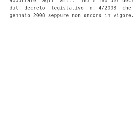
apportate  agli  artt.  183 e 186 del decr
dal  decreto  legislativo  n. 4/2008  che 