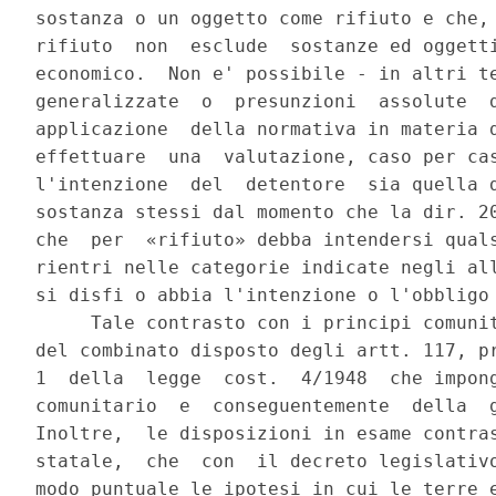
sostanza o un oggetto come rifiuto e che, 
rifiuto  non  esclude  sostanze ed oggetti
economico.  Non e' possibile - in altri te
generalizzate  o  presunzioni  assolute  d
applicazione  della normativa in materia d
effettuare  una  valutazione, caso per cas
l'intenzione  del  detentore  sia quella d
sostanza stessi dal momento che la dir. 20
che  per  «rifiuto» debba intendersi quals
rientri nelle categorie indicate negli all
si disfi o abbia l'intenzione o l'obbligo 
     Tale contrasto con i principi comunit
del combinato disposto degli artt. 117, pr
1  della  legge  cost.  4/1948  che impong
comunitario  e  conseguentemente  della  g
Inoltre,  le disposizioni in esame contras
statale,  che  con  il decreto legislativo
modo puntuale le ipotesi in cui le terre e