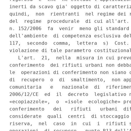
inerti da scavo gia' oggetto di caratteriz
quindi,  non  rientranti  nel regime dei r
del  regime  procedurale  di cui all'art. 
n. 152/2006  fa  venir  meno gli standard 
dell'ambiente  di competenza esclusiva del
117,  secondo  comma,  lettera  s)  Cost. 
violazione di tale parametro costituzional
   L'art.  21,  nella  misura in cui preve
conferimento  dei rifiuti urbani non debba
le  operazioni di conferimento non siano c
di  recupero  o  di  smaltimento,  non app
comunitaria   e   nazionale  di  riferimen
2006/12/CE  ed  il  decreto  legislativo n
«ecopiazzole»,  o  «isole  ecologiche» pre
conferimento   dei   rifiuti   urbani  dif
considerate  quali  centri  di stoccaggio 
riserva,  nel  caso  in  cui  i  rifiuti s
operazioni  di recupero - punto R13 dell'A