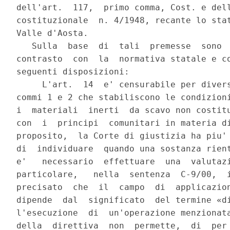
dell'art.  117,  primo comma, Cost. e dell
costituzionale  n. 4/1948, recante lo stat
Valle d'Aosta.

   Sulla  base  di  tali  premesse  sono  
contrasto  con  la  normativa statale e co
seguenti disposizioni:

     L'art.  14  e' censurabile per divers
commi 1 e 2 che stabiliscono le condizioni
i  materiali  inerti  da scavo non costitu
con  i  principi  comunitari in materia di
proposito,  la Corte di giustizia ha piu' 
di  individuare  quando una sostanza rient
e'   necessario  effettuare  una  valutazi
particolare,   nella  sentenza  C-9/00,  i
precisato  che  il  campo  di  applicazion
dipende  dal  significato  del termine «di
l'esecuzione  di  un'operazione menzionata
della  direttiva  non  permette,  di  per 