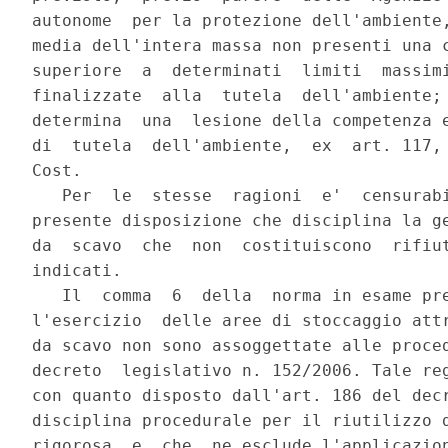
autonome  per la protezione dell'ambiente,
media dell'intera massa non presenti una c
superiore  a  determinati  limiti  massimi
finalizzate  alla  tutela  dell'ambiente; 
determina  una  lesione della competenza e
di  tutela  dell'ambiente,  ex  art. 117, 
Cost.

   Per  le  stesse  ragioni  e'  censurabi
presente disposizione che disciplina la ge
da  scavo  che  non  costituiscono  rifiut
indicati.

   Il  comma  6  della  norma in esame pre
l'esercizio  delle aree di stoccaggio attr
da scavo non sono assoggettate alle proced
decreto  legislativo n. 152/2006. Tale reg
con quanto disposto dall'art. 186 del decr
disciplina procedurale per il riutilizzo d
rigorosa  e  che  ne esclude l'applicazion