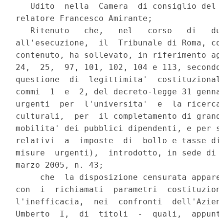
   Udito  nella  Camera  di consiglio del 
relatore Francesco Amirante;

   Ritenuto   che,   nel   corso   di   du
all'esecuzione,  il  Tribunale di Roma, co
contenuto, ha sollevato, in riferimento ag
24,  25,  97, 101, 102, 104 e 113, secondo
questione  di  legittimita'  costituzional
commi  1  e  2, del decreto-legge 31 genna
urgenti  per  l'universita'  e  la ricerca
culturali,  per  il completamento di grand
mobilita' dei pubblici dipendenti, e per s
relativi  a  imposte  di  bollo e tasse di
misure  urgenti),  introdotto, in sede di 
marzo 2005, n. 43;

     che  la disposizione censurata appare
con  i  richiamati  parametri  costituzion
l'inefficacia,  nei  confronti  dell'Azien
Umberto  I,  di  titoli  -  quali,  appunt