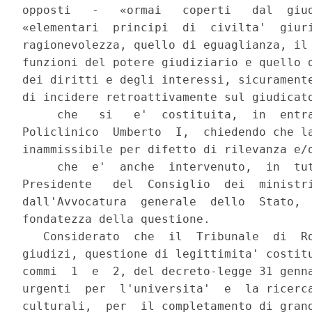
opposti   -   «ormai   coperti   dal  giud
«elementari  principi  di  civilta'  giuri
ragionevolezza, quello di eguaglianza, il 
funzioni del potere giudiziario e quello d
dei diritti e degli interessi, sicuramente
di incidere retroattivamente sul giudicato
     che   si   e'  costituita,  in  entra
Policlinico  Umberto  I,  chiedendo che la
inammissibile per difetto di rilevanza e/o
     che  e'  anche  intervenuto,  in  tut
Presidente   del  Consiglio  dei  ministri
dall'Avvocatura  generale  dello  Stato,  
fondatezza della questione.

   Considerato  che  il  Tribunale  di  Ro
giudizi, questione di legittimita' costitu
commi  1  e  2, del decreto-legge 31 genna
urgenti  per  l'universita'  e  la ricerca
culturali,  per  il completamento di grand