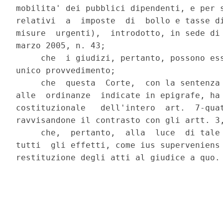
mobilita' dei pubblici dipendenti, e per s
relativi  a  imposte  di  bollo e tasse di
misure  urgenti),  introdotto, in sede di 
marzo 2005, n. 43;

     che  i giudizi, pertanto, possono ess
unico provvedimento;

     che  questa  Corte,  con la sentenza 
alle  ordinanze  indicate in epigrafe, ha 
costituzionale   dell'intero  art.  7-quat
ravvisandone il contrasto con gli artt. 3,
     che,  pertanto,  alla  luce  di tale 
tutti  gli effetti, come ius superveniens 