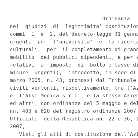
                              Ordinanza

nei  giudizi  di  legittimita' costituzion
commi  1  e  2, del decreto-legge 31 genna
urgenti  per  l'universita'  e  la ricerca
culturali,  per  il completamento di grand
mobilita' dei pubblici dipendenti, e per s
relativi  a  imposte  di  bollo e tasse di
misure  urgenti),  introdotto, in sede di 
marzo 2005, n. 43, promossi dal Tribunale 
civili vertenti, rispettivamente, tra l'Az
e  l'Alse Medica s.r.l., e la stessa Azien
ed altri, con ordinanze del 5 maggio e del
nn. 403 e 620 del registro ordinanze 2007 
Ufficiale  della Repubblica nn. 22 e 36, 1
2007;

   Visti gli atti di costituzione dell'Azi