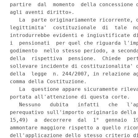
partire  dal  momento  della concessione d
agli aventi diritto».

   La  parte originariamente ricorrente, o
legittimita'  costituzionale  di  tale  no
introdurrebbe evidenti e ingiustificate di
i  pensionati  per quel che riguarda l'imp
godimento  nello stesso periodo, a seconda
della  rispettiva  pensione.  Chiede  pert
sollevare incidente di costituzionalita' d
della  legge  n. 244/2007, in relazione ag
comma della Costituzione.

   La  questione appare sicuramente rileva
portata all'attenzione di questa corte.

   Nessuno   dubita   infatti   che   l'ap
perequativo sull'importo originario della 
15,49)  a  decorrere  dal  1°  gennaio  19
ammontare maggiore rispetto a quello ricon
dell'applicazione dello stesso criterio di