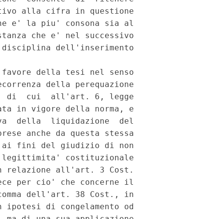
ivo alla cifra in questione

e e' la piu' consona sia al

tanza che e' nel successivo

disciplina dell'inserimento

favore della tesi nel senso

correnza della perequazione

 di  cui  all'art. 6, legge

ta in vigore della norma, e

a  della  liquidazione  del

rese anche da questa stessa

ai fini del giudizio di non

legittimita' costituzionale

 relazione all'art. 3 Cost.

ce per cio' che concerne il

omma dell'art. 38 Cost., in

 ipotesi di congelamento od

 ma di una sua applicazione
