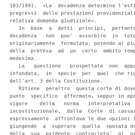
103/1991:  «La  decadenza determina l'esti
pregressi  delle prestazioni previdenziali
relativa domanda giudiziale».

   In  base  a  detti  principi,  pertanto
decadenza   non  puo'  assorbire  in  toto
originariamente  formulata, potendo al piu
della  pretesa  ad  un  certo  ambito temp
medesima.

   La   questione   prospettata  non  appa
infondata,  in  specie  per  quel  che rig
dell'art. 3 della Costituzione.

   Ritiene  peraltro  questa corte di dove
punto  specifico  affermato, seppur in epo
vigore    della   norma   interpretativa  
incostituzionale,  dalla  Corte  di cassaz
espressamente  affrontava le due opzioni i
giungendo  a  superare  quella  sposata da
della  sua  evidente  contrarieta'  al  pr