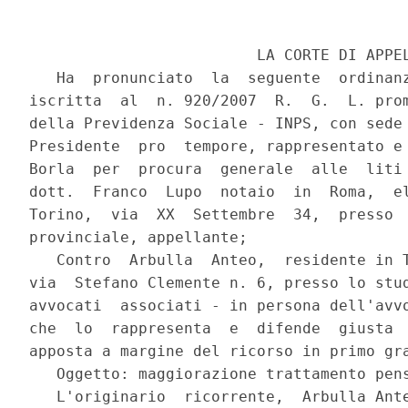
                         LA CORTE DI APPEL
   Ha  pronunciato  la  seguente  ordinanz
iscritta  al  n. 920/2007  R.  G.  L. prom
della Previdenza Sociale - INPS, con sede 
Presidente  pro  tempore, rappresentato e 
Borla  per  procura  generale  alle  liti 
dott.  Franco  Lupo  notaio  in  Roma,  el
Torino,  via  XX  Settembre  34,  presso  
provinciale, appellante;

   Contro  Arbulla  Anteo,  residente in T
via  Stefano Clemente n. 6, presso lo stud
avvocati  associati - in persona dell'avvo
che  lo  rappresenta  e  difende  giusta  
apposta a margine del ricorso in primo gra
   Oggetto: maggiorazione trattamento pens
   L'originario  ricorrente,  Arbulla Ante