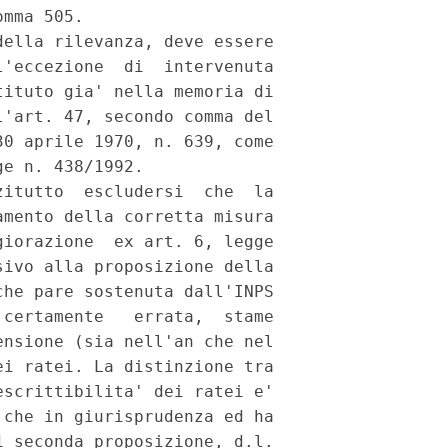
mma 505.

ella rilevanza, deve essere

'eccezione  di  intervenuta

ituto gia' nella memoria di

'art. 47, secondo comma del

0 aprile 1970, n. 639, come

e n. 438/1992.

itutto  escludersi  che  la

mento della corretta misura

iorazione  ex art. 6, legge

ivo alla proposizione della

he pare sostenuta dall'INPS

certamente   errata,  stame

nsione (sia nell'an che nel

i ratei. La distinzione tra

scrittibilita' dei ratei e'

che in giurisprudenza ed ha

 seconda proposizione, d.l.
