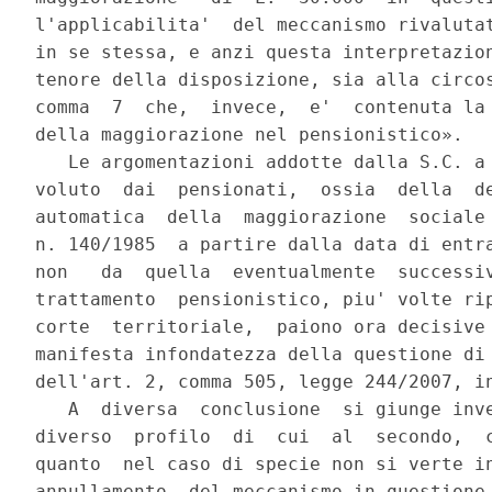
l'applicabilita'  del meccanismo rivalutat
in se stessa, e anzi questa interpretazion
tenore della disposizione, sia alla circos
comma  7  che,  invece,  e'  contenuta la 
della maggiorazione nel pensionistico».

   Le argomentazioni addotte dalla S.C. a 
voluto  dai  pensionati,  ossia  della  de
automatica  della  maggiorazione  sociale 
n. 140/1985  a partire dalla data di entra
non   da  quella  eventualmente  successiv
trattamento  pensionistico, piu' volte rip
corte  territoriale,  paiono ora decisive 
manifesta infondatezza della questione di 
dell'art. 2, comma 505, legge 244/2007, in
   A  diversa  conclusione  si giunge inve
diverso  profilo  di  cui  al  secondo,  c
quanto  nel caso di specie non si verte in
annullamento  del meccanismo in questione,