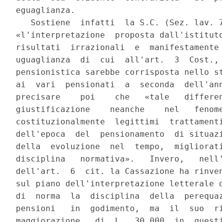
eguaglianza.

   Sostiene  infatti  la S.C. (Sez. lav. 7
«l'interpretazione  proposta dall'istituto
risultati  irrazionali  e  manifestamente 
uguaglianza  di  cui  all'art.  3  Cost., 
pensionistica sarebbe corrisposta nello st
ai  vari  pensionati  a  seconda  dell'ann
precisare    poi    che   «tale   differen
giustificazione    neanche    nel   fenome
costituzionalmente  legittimi  trattamenti
dell'epoca  del  pensionamento  di situazi
della  evoluzione  nel  tempo,  migliorati
disciplina   normativa».   Invero,   nell'
dell'art.  6  cit. la Cassazione ha rinven
sul piano dell'interpretazione letterale d
di  norma  la  disciplina  della  perequaz
pensioni   in  godimento,  ma  il  suo  ri
maggiorazione   di  L.  30.000  in  questi