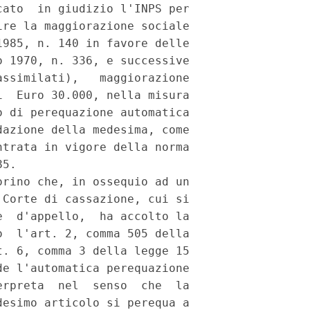
ato  in giudizio l'INPS per

re la maggiorazione sociale

985, n. 140 in favore delle

 1970, n. 336, e successive

ssimilati),   maggiorazione

  Euro 30.000, nella misura

 di perequazione automatica

azione della medesima, come

trata in vigore della norma

5.

rino che, in ossequio ad un

Corte di cassazione, cui si

  d'appello,  ha accolto la

  l'art. 2, comma 505 della

. 6, comma 3 della legge 15

e l'automatica perequazione

rpreta  nel  senso  che  la

esimo articolo si perequa a
