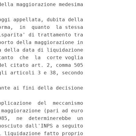
ella maggiorazione medesima

ggi appellata, dubita della

rma,  in  quanto  la stessa

sparita' di trattamento tra

orto della maggiorazione in

 della data di liquidazione

anto  che  la  corte voglia

el citato art. 2, comma 505

li articoli 3 e 38, secondo

nte ai fini della decisione

plicazione  del  meccanismo

maggiorazione (pari ad euro

85,  ne  determinerebbe  un

osciuto dall'INPS a seguito

 liquidazione fatto proprio
