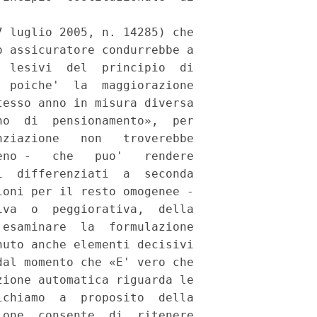
 luglio 2005, n. 14285) che

 assicuratore condurrebbe a

 lesivi  del  principio  di

 poiche'  la  maggiorazione

esso anno in misura diversa

o  di  pensionamento»,  per

ziazione   non   troverebbe

no -   che   puo'   rendere

  differenziati  a  seconda

oni per il resto omogenee -

va  o  peggiorativa,  della

esaminare  la  formulazione

uto anche elementi decisivi

al momento che «E' vero che

ione automatica riguarda le

chiamo  a  proposito  della

one  consente  di  ritenere
