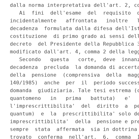
dalla norma interpretativa dell'art. 2, co
   Ai  fini  dell'esame  del  requisito  d
incidentalmente   affrontata   inoltre   l
decadenza  formulata dalla difesa dell'Ist
costituzione  di primo grado ai sensi dell
decreto  del Presidente della Repubblica 3
modificato dall'art. 4, comma 2 della legg
   Secondo   questa   corte,  deve  innanz
decadenza  precluda  la domanda di accerta
della  pensione  (comprensiva  della  magg
140/1985)  anche  per  il  periodo success
domanda  giudiziaria. Tale tesi estrema (c
quantomeno   in   prima   battuta)   e'   
l'imprescrittibilita'  del  diritto  a  pe
quantum)  e  la  prescrittibilita' solo de
imprescrittibilita'  della  pensione e pre
sempre  stata  affermata  sia in dottrina 
trovato  conferma  nell'art.  6,  comma  1