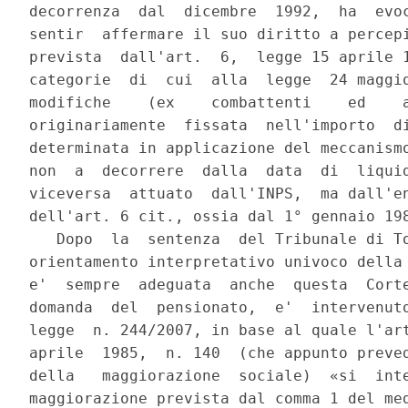
decorrenza  dal  dicembre  1992,  ha  evoc
sentir  affermare il suo diritto a percepi
prevista  dall'art.  6,  legge 15 aprile 1
categorie  di  cui  alla  legge  24 maggio
modifiche    (ex    combattenti    ed    a
originariamente  fissata  nell'importo  di
determinata in applicazione del meccanismo
non  a  decorrere  dalla  data  di  liquid
viceversa  attuato  dall'INPS,  ma dall'en
dell'art. 6 cit., ossia dal 1° gennaio 198
   Dopo  la  sentenza  del Tribunale di To
orientamento interpretativo univoco della 
e'  sempre  adeguata  anche  questa  Corte
domanda  del  pensionato,  e'  intervenuto
legge  n. 244/2007, in base al quale l'art
aprile  1985,  n. 140  (che appunto preved
della   maggiorazione  sociale)  «si  inte
maggiorazione prevista dal comma 1 del med