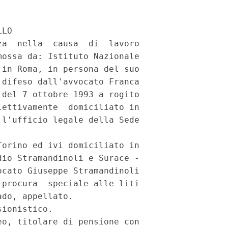
LO

a  nella  causa  di  lavoro

ossa da: Istituto Nazionale

in Roma, in persona del suo

difeso dall'avvocato Franca

del 7 ottobre 1993 a rogito

ettivamente  domiciliato in

l'ufficio legale della Sede

orino ed ivi domiciliato in

io Stramandinoli e Surace -

cato Giuseppe Stramandinoli

procura  speciale alle liti

do, appellato.

ionistico.

o, titolare di pensione con
