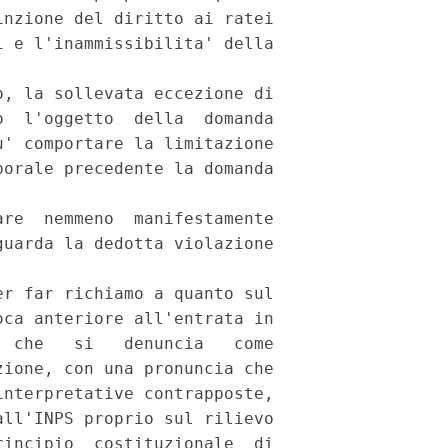
nzione del diritto ai ratei

 e l'inammissibilita' della

, la sollevata eccezione di

  l'oggetto  della  domanda

' comportare la limitazione

orale precedente la domanda

re  nemmeno  manifestamente

uarda la dedotta violazione

r far richiamo a quanto sul

ca anteriore all'entrata in

 che   si   denuncia   come

ione, con una pronuncia che

nterpretative contrapposte,

ll'INPS proprio sul rilievo

incipio  costituzionale  di
