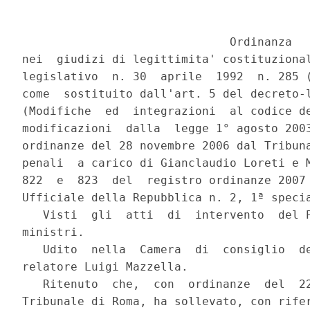
                              Ordinanza

nei  giudizi di legittimita' costituzional
legislativo  n. 30  aprile  1992  n. 285 (
come  sostituito dall'art. 5 del decreto-l
(Modifiche  ed  integrazioni  al codice de
modificazioni  dalla  legge 1° agosto 2003
ordinanze del 28 novembre 2006 dal Tribuna
penali  a carico di Gianclaudio Loreti e M
822  e  823  del  registro ordinanze 2007 
Ufficiale della Repubblica n. 2, 1ª specia
   Visti  gli  atti  di  intervento  del P
ministri.

   Udito  nella  Camera  di  consiglio  de
relatore Luigi Mazzella.

   Ritenuto  che,  con  ordinanze  del  22
Tribunale di Roma, ha sollevato, con rifer