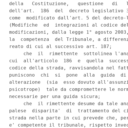
della   Costituzione,   questione   di   l
dell'art.  186  del  decreto legislativo 3
come  modificato dall'art. 5 del decreto-l
(Modifiche  ed  integrazioni al codice del
modificazioni, dalla legge 1° agosto 2003,
la  competenza  del Tribunale, a differenz
reato di cui al successivo art. 187;

     che  il  rimettente  sottolinea l'ana
cui  all'articolo  186  e  quella  success
codice della strada, ravvisandola nel fatt
puniscono  chi  si  pone  alla  guida  di 
alterazione  (sia  esso dovuto all'assunzi
psicotrope)  tale da compromettere le norm
necessarie per una guida sicura;

     che  il rimettente desume da tale ana
palese  disparita'  di  trattamento del ci
strada nella parte in cui prevede che, per
e' competente il tribunale, rispetto invec