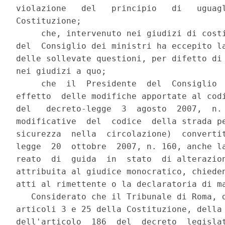
violazione   del   principio   di   uguagl
Costituzione;

     che, intervenuto nei giudizi di costi
del  Consiglio dei ministri ha eccepito la
delle sollevate questioni, per difetto di 
nei giudizi a quo;

     che  il  Presidente  del  Consiglio  
effetto  delle modifiche apportate al codi
del   decreto-legge  3  agosto  2007,  n. 
modificative  del  codice  della strada pe
sicurezza  nella  circolazione)  convertit
legge  20  ottobre  2007, n. 160, anche la
reato  di  guida  in  stato  di alterazion
attribuita al giudice monocratico, chieden
atti al rimettente o la declaratoria di ma
   Considerato che il Tribunale di Roma, d
articoli 3 e 25 della Costituzione, della 
dell'articolo  186  del  decreto  legislat