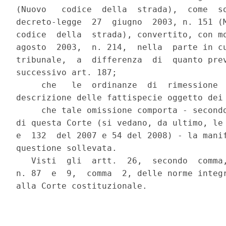
(Nuovo   codice  della  strada),  come  so
decreto-legge  27  giugno  2003, n. 151 (M
codice  della  strada), convertito, con mo
agosto  2003,  n. 214,  nella  parte in cu
tribunale,  a  differenza  di  quanto prev
successivo art. 187;

     che   le  ordinanze  di  rimessione  
descrizione delle fattispecie oggetto dei 
     che tale omissione comporta - secondo
di questa Corte (si vedano, da ultimo, le 
e  132  del 2007 e 54 del 2008) - la manif
questione sollevata.

   Visti  gli  artt.  26,  secondo  comma,
n. 87  e  9,  comma  2, delle norme integr