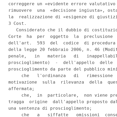
correggere un «evidente errore valutativo 
rimuovere  una  «decisione ingiusta», osta
la  realizzazione di «esigenze di giustizi
3 Cost.

   Considerato che il dubbio di costituzio
Corte  ha  per  oggetto  la  preclusione  
dell'art.  593  del  codice  di procedura 
della legge 20 febbraio 2006, n. 46 (Modif
penale,   in   materia   di   inappellabil
proscioglimento)  -  dell'appello  delle  
proscioglimento da parte del pubblico mini
     che   l'ordinanza   di   rimessione  
motivazione  sulla  rilevanza  della  ques
affermata;

     che,  in  particolare,  non viene pre
tragga  origine  dall'appello proposto dal
una sentenza di proscioglimento;

     che   a   siffatte   omissioni  conse