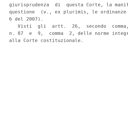
giurisprudenza  di  questa Corte, la manif
questione  (v., ex plurimis, le ordinanze 
6 del 2007).

   Visti  gli  artt.  26,  secondo  comma,
n. 87  e  9,  comma  2, delle norme integr