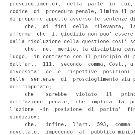
proscioglimento),  nella  parte  in  cui, 
codice  di  procedura penale, limita il po
di proporre appello avverso le sentenze di
     che,  ai  fini  della  rilevanza,  la
afferma  che  il giudizio non puo' essere 
dalla risoluzione della questione cosi' so
     che,  nel  merito, la disciplina cens
luogo,  in contrasto con il principio di p
dall'art.  111,  secondo  comma, Cost., a 
diversita'  delle  rispettive  posizioni  
delle  sentenze  di  proscioglimento sia p
dell'imputato;

     che    sarebbe   violato   il   princ
dell'azione  penale,  che  implica  la  po
l'azione  «in  posizione  di  parita'  fin
giudizio»;

     che,   infine,  l'art.  593,  comma  
novellato,  impedendo  al  pubblico minist