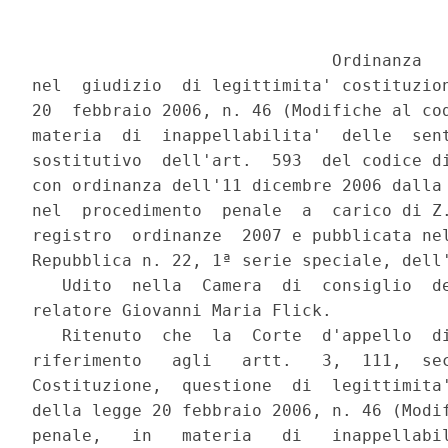
                              Ordinanza

nel  giudizio  di legittimita' costituzion
20  febbraio 2006, n. 46 (Modifiche al cod
materia  di  inappellabilita'  delle  sent
sostitutivo  dell'art.  593  del codice di
con ordinanza dell'11 dicembre 2006 dalla 
nel  procedimento  penale  a  carico di Z.
registro  ordinanze  2007 e pubblicata nel
Repubblica n. 22, 1ª serie speciale, dell'
   Udito  nella  Camera  di  consiglio  de
relatore Giovanni Maria Flick.

   Ritenuto  che  la  Corte  d'appello  di
riferimento   agli   artt.   3,  111,  sec
Costituzione,  questione  di  legittimita'
della legge 20 febbraio 2006, n. 46 (Modif
penale,   in   materia   di   inappellabil