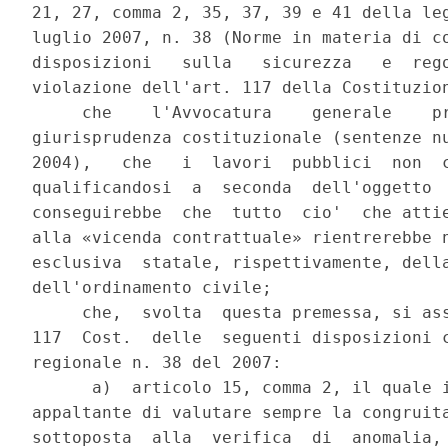
21, 27, comma 2, 35, 37, 39 e 41 della leg
luglio 2007, n. 38 (Norme in materia di co
disposizioni   sulla   sicurezza   e  rego
violazione dell'art. 117 della Costituzion
     che    l'Avvocatura    generale    pr
giurisprudenza costituzionale (sentenze nu
2004),   che   i  lavori  pubblici  non  c
qualificandosi  a  seconda  dell'oggetto  
conseguirebbe  che  tutto  cio'  che attie
alla «vicenda contrattuale» rientrerebbe n
esclusiva  statale, rispettivamente, della
dell'ordinamento civile;

     che,  svolta  questa premessa, si ass
117  Cost.  delle  seguenti disposizioni c
regionale n. 38 del 2007:

      a)  articolo 15, comma 2, il quale i
appaltante di valutare sempre la congruita
sottoposta  alla  verifica  di  anomalia, 