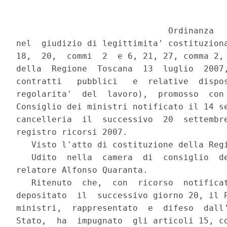
                              Ordinanza

nel  giudizio di legittimita' costituziona
18,  20,  commi  2  e 6, 21, 27, comma 2, 
della  Regione  Toscana  13  luglio  2007,
contratti   pubblici   e  relative  dispos
regolarita'  del  lavoro),  promosso  con 
Consiglio dei ministri notificato il 14 se
cancelleria  il  successivo  20  settembre
registro ricorsi 2007.

   Visto l'atto di costituzione della Regi
   Udito  nella  camera  di  consiglio  de
relatore Alfonso Quaranta.

   Ritenuto  che,  con  ricorso  notificat
depositato  il  successivo giorno 20, il P
ministri,  rappresentato  e  difeso  dall'
Stato,  ha  impugnato  gli articoli 15, co