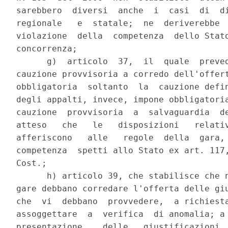
sarebbero  diversi  anche  i  casi  di  di
regionale   e  statale;  ne  deriverebbe  
violazione  della  competenza  dello Stato
concorrenza;

      g)  articolo  37,  il  quale  preved
cauzione provvisoria a corredo dell'offert
obbligatoria  soltanto  la  cauzione defin
degli appalti, invece, impone obbligatoria
cauzione  provvisoria  a  salvaguardia  de
atteso   che   le   disposizioni   relativ
afferiscono   alle   regole  della  gara, 
competenza  spetti allo Stato ex art. 117,
Cost.;

      h) articolo 39, che stabilisce che n
gare debbano corredare l'offerta delle giu
che  vi  debbano  provvedere,  a richiesta
assoggettare  a  verifica  di anomalia; a 
presentazione    delle   giustificazioni  