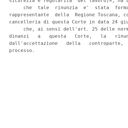
sicurezza e regolarita' del lavoro)», ha a
     che  tale  rinunzia  e'  stata  forma
rappresentante  della  Regione Toscana, co
cancelleria di questa Corte in data 24 giu
     che, ai sensi dell'art. 25 delle norm
dinanzi   a   questa   Corte,   la   rinun
dall'accettazione   della   controparte,  