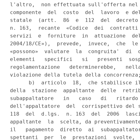
l'altro,  non effettuata sull'offerta nel 
componente  del  costo  del  lavoro  e del
statale  (artt.  86  e  112  del  decreto 
n. 163,  recante  «Codice  dei  contratti 
servizi  e  forniture  in  attuazione  del
2004/18/CE»),  prevede,  invece,  che  le 
«possono»  valutare  la  congruita'  di  o
elementi   specifici   si   presenti  sosp
regolamentazione   determinerebbe,   nella
violazione della tutela della concorrenza;
      b)  articolo  18,  che stabilisce il
della  stazione  appaltante  delle  retrib
subappaltatore   in   caso   di   ritardo 
dell'appaltatore  del  corrispettivo del s
118  del  d.lgs.  n. 163  del  2006  lasci
appaltante  la  scelta, da preventivamente
il   pagamento  diretto  ai  subappaltator
spettanti  per  le  prestazioni  svolte,  