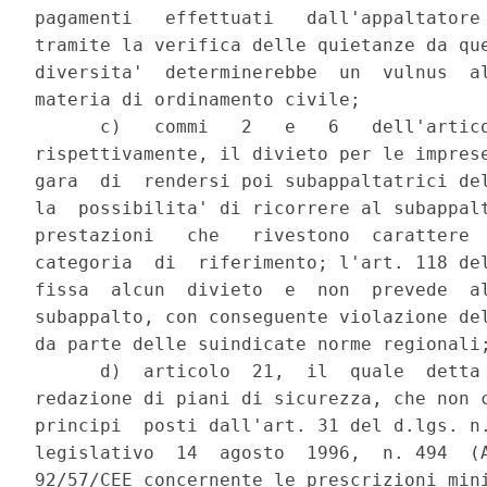
pagamenti   effettuati   dall'appaltatore 
tramite la verifica delle quietanze da que
diversita'  determinerebbe  un  vulnus  al
materia di ordinamento civile;

      c)   commi   2   e   6   dell'artico
rispettivamente, il divieto per le imprese
gara  di  rendersi poi subappaltatrici del
la  possibilita' di ricorrere al subappalt
prestazioni   che   rivestono  carattere  
categoria  di  riferimento; l'art. 118 del
fissa  alcun  divieto  e  non  prevede  al
subappalto, con conseguente violazione del
da parte delle suindicate norme regionali;
      d)  articolo  21,  il  quale  detta 
redazione di piani di sicurezza, che non c
principi  posti dall'art. 31 del d.lgs. n.
legislativo  14  agosto  1996,  n. 494  (A
92/57/CEE concernente le prescrizioni mini