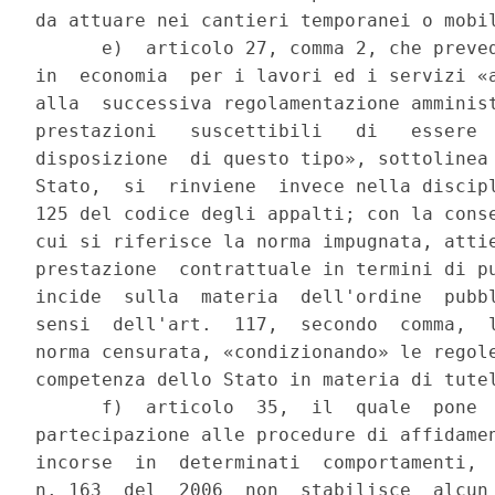
da attuare nei cantieri temporanei o mobil
      e)  articolo 27, comma 2, che preved
in  economia  per i lavori ed i servizi «a
alla  successiva regolamentazione amminist
prestazioni   suscettibili   di   essere  
disposizione  di questo tipo», sottolinea 
Stato,  si  rinviene  invece nella discipl
125 del codice degli appalti; con la conse
cui si riferisce la norma impugnata, attie
prestazione  contrattuale in termini di pu
incide  sulla  materia  dell'ordine  pubbl
sensi  dell'art.  117,  secondo  comma,  l
norma censurata, «condizionando» le regole
competenza dello Stato in materia di tutel
      f)  articolo  35,  il  quale  pone  
partecipazione alle procedure di affidamen
incorse  in  determinati  comportamenti,  
n. 163  del  2006  non  stabilisce  alcun 