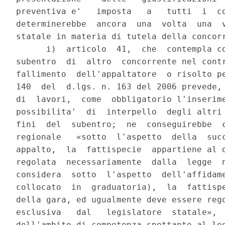
preventiva e'   imposta   a   tutti  i  co
determinerebbe  ancora  una  volta  una  v
statale in materia di tutela della concorr
      i)  articolo  41,  che  contempla co
subentro  di  altro  concorrente nel contr
fallimento  dell'appaltatore  o risolto pe
140  del  d.lgs. n. 163 del 2006 prevede, 
di  lavori,  come  obbligatorio l'inserime
possibilita'  di  interpello  degli altri 
fini  del  subentro;  ne  conseguirebbe  c
regionale   «sotto  l'aspetto  della  succ
appalto,  la  fattispecie  appartiene al d
regolata  necessariamente  dalla  legge  n
considera  sotto  l'aspetto  dell'affidame
collocato  in  graduatoria),  la  fattispe
della gara, ed ugualmente deve essere rego
esclusiva   dal   legislatore  statale»,  
dell'ambito di competenza spettante al leg