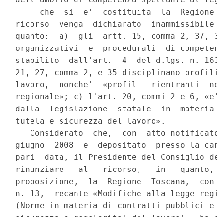
     che  si  e'  costituita  la  Regione 
ricorso  venga  dichiarato  inammissibile 
quanto:  a)  gli  artt. 15, comma 2, 37, 3
organizzativi  e  procedurali  di competen
stabilito  dall'art.  4  del d.lgs. n. 163
21, 27, comma 2, e 35 disciplinano profili
lavoro,  nonche'  «profili  rientranti  ne
regionale»; c) l'art. 20, commi 2 e 6, «e'
dalla  legislazione  statale  in  materia 
tutela e sicurezza del lavoro».

   Considerato  che,  con  atto notificato
giugno  2008  e  depositato  presso la can
pari  data, il Presidente del Consiglio de
rinunziare   al   ricorso,   in   quanto, 
proposizione,  la  Regione  Toscana,  con 
n. 13,  recante «Modifiche alla legge regi
(Norme in materia di contratti pubblici e 