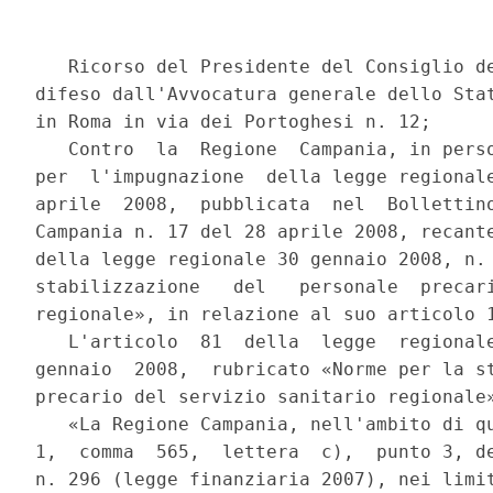
   Ricorso del Presidente del Consiglio dei ministri, rappresentato e
difeso dall'Avvocatura generale dello Stato, nei cui uffici domicilia
in Roma in via dei Portoghesi n. 12;
   Contro  la  Regione  Campania, in persona del presidente in carica
per  l'impugnazione  della legge regionale della Campania n. 5 del 14
aprile  2008,  pubblicata  nel  Bollettino  ufficiale  della  Regione
Campania n. 17 del 28 aprile 2008, recante «Modifiche all'articolo 81
della legge regionale 30 gennaio 2008, n. 1, concernenti norme per la
stabilizzazione   del   personale  precario  del  servizio  sanitario
regionale», in relazione al suo articolo 1, commi 1 e 4.
   L'articolo  81  della  legge  regionale della Campania n. 1 del 30
gennaio  2008,  rubricato «Norme per la stabilizzazione del personale
precario del servizio sanitario regionale», al comma 1 prevedeva:
   «La Regione Campania, nell'ambito di quanto previsto dall'articolo
1,  comma  565,  lettera  c),  punto 3, della legge 27 dicembre 2006,
n. 296 (legge finanziaria 2007), nei limiti della propria autonomia e
senza  alcun  onere  finanziario  aggiuntivo,  in  coerenza  con  gli
indirizzi   fissati   per   il   conseguimento   degli  obiettivi  di
contenimento   della   spesa   nel  settore  sanitario,  promuove  la
trasformazione  delle  posizioni  di lavoro a tempo determinato, gia'
ricoperte  da  personale precario dipendente non dirigente degli enti
del servizio sanitario regionale, in posizioni di lavoro dipendente a
tempo indeterminato».
   La  disposizione e' stata emanata in attuazione dell'art. 1, comma
565,  delle legge 27 dicembre 2006 (legge finanziaria 2007), relativo
alla  «Ridefinizione  della  disciplina sui vincoli alla spesa per il
personale  degli enti del Servizio sanitario nazionale», il quale, in
materia  di  stabilizzazione  del  personale  precario  del  Servizio
sanitario nazionale, stabiliva (enfasi aggiunta):
   «Per   garantire  il  rispetto  degli  obblighi  comunitari  e  la
realizzazione  degli  obiettivi  di  finanza pubblica per il triennio
2007-2009,  in  attuazione del protocollo d'intesa tra il Governo, le
regioni  e  le province autonome di Trento e di Bolzano, per un patto
nazionale  per  la  salute,  sul  quale la Conferenza delle regioni e
delle  province  autonome,  in data 28 settembre 2006, ha espresso la
propria condivisione:
      a)  gli  enti  del Servizio sanitario nazionale, fermo restando
quanto  previsto per gli anni 2005 e 2006 dall'articolo 1, commi 98 e
107,  della  legge  30  dicembre  2004,  n. 311,  e, per l'anno 2006,
dall'articolo  1,  comma  198,  della legge 23 dicembre 2005, n. 266,
concorrono  alla  realizzazione  degli  obiettivi di finanza pubblica
adottando  misure  necessarie a garantire che le spese del personale,
al  lordo  degli  oneri  riflessi  a  carico  delle amministrazioni e
dell'IRAP,  non superino per ciascuno degli anni 2007, 2008 e 2009 il
corrispondente ammontare dell'anno 2004 diminuito dell'1,4 per cento.
A  tale  fine  si  considerano  anche  le  spese per il personale con
rapporto   di   lavoro   a   tempo   determinato,  con  contratto  di
collaborazione  coordinata  e continuativa, o che presta servizio con
altre forme di rapporto di lavoro flessibile o con convenzioni;
      b) ...(Omissis)...;
      c)  gli enti destinatari delle disposizioni di cui alla lettera
a),  nell'ambito  degli  indirizzi  fissati  dalle regioni nella loro
autonomia, per il conseguimento degli obiettivi di contenimento della
spesa previsti dalla medesima lettera:
      1) ...(Omissis)...;
      2) ...(Omissis)...;
      3)  predispongono  un  programma  annuale  di  revisione  delle
predette   consistenze   finalizzato   alla   riduzione  della  spesa
complessiva   di   personale.   In   tale   ambito   e  nel  rispetto
dell'obiettivo  di cui alla lettera a), e' verificata la possibilita'
di  trasformare  le  posizioni  di lavoro gia' ricoperte da personale
precario  in  posizioni di lavoro dipendente a tempo indeterminato. A
tale  fine  le  regioni nella definizione degli indirizzi di cui alla
presente  lettera  possono  nella  loro  autonomia far riferimento ai
principi desumibili dalle disposizioni di cui ai commi da 513 a 543».
   Nella  materia  e',  poi, intervenuto l'articolo 3, comma 94 della
legge  24  dicembre 2007, n. 244 (legge finanziaria 2008), secondo il
quale:
   «Fatte  comunque salve le intese stipulate, ai sensi dei commi 558
e  560  dell'articolo  1  della legge 27 dicembre 2006, n. 296, prima
della  data  di  entrata  in vigore della presente legge, entro il 30
aprile  2008,  le  amministrazioni  pubbliche  di cui all'articolo 1,
comma  2, del decreto legislativo 30 marzo 2001, n. 165, e successive
modificazioni,  predispongono,  sentite  le organizzazioni sindacali,
nell'ambito  della  programmazione  triennale  dei fabbisogni per gli
anni  2008, 2009 e 2010, piani per la progressiva stabilizzazione del
seguente  personale  non  dirigenziale,  tenuto  conto dei differenti
tempi di maturazione dei presenti requisiti:
      a)  in servizio con contratto a tempo determinato, ai sensi dei
commi 90 e 92, in possesso dei requisiti di cui all'articolo 1, commi
519 e 558, della legge 27 dicembre 2006, n. 296;
      b) gia' utilizzato con contratti di collaborazione coordinata e
continuativa, in essere alla data di entrata in vigore della presente
legge,  e  che  alla  stessa  data  abbia  gia'  espletato  attivita'
lavorativa   per   almeno  tre  anni,  anche  non  continuativi,  nel
quinquennio  antecedente  al  28  settembre  2007,  presso  la stessa
amministrazione,  fermo  restando  quanto  previsto  dall'articolo 1,
commi  529  e  560, della legge 27 dicembre 2006, n. 296. E' comunque
escluso  dalle  procedure  di  stabilizzazione  di  cui alla presente
lettera il personale di' diretta collaborazione degli organi politici
presso  le  amministrazioni pubbliche di cui all'articolo 1, comma 2,
del   decreto   legislativo  30  marzo  2001,  n. 165,  e  successive
modificazioni, nonche' il pers