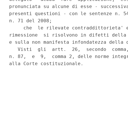
pronunciata su alcune di esse - successiva
presenti questioni - con le sentenze n. 54
n. 71 del 2008;

     che  le rilevate contraddittorieta' e
rimessione  si risolvono in difetti della 
e sulla non manifesta infondatezza della q
   Visti  gli  artt.  26,  secondo  comma,
n. 87,  e  9,  comma 2, delle norme integr