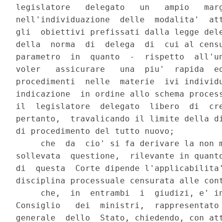
legislatore   delegato   un   ampio   marg
nell'individuazione  delle  modalita'  att
gli  obiettivi prefissati dalla legge dele
della  norma  di  delega  di  cui al censu
parametro  in  quanto  -  rispetto  all'un
voler   assicurare   una  piu'  rapida  ed
procedimenti  nelle  materie  ivi individu
indicazione  in ordine allo schema process
il  legislatore  delegato  libero  di  cre
pertanto,  travalicando il limite della di
di procedimento del tutto nuovo;

     che  da  cio' si fa derivare la non m
sollevata  questione,  rilevante in quanto
di  questa  Corte dipende l'applicabilita'
disciplina processuale censurata alle cont
     che,  in  entrambi  i  giudizi, e' in
Consiglio   dei  ministri,  rappresentato 
generale  dello  Stato, chiedendo, con att