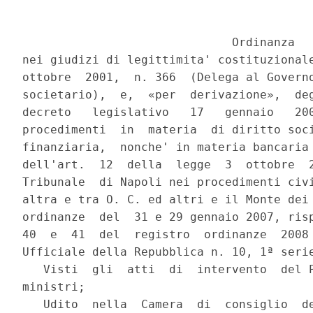
                              Ordinanza

nei giudizi di legittimita' costituzionale
ottobre  2001,  n. 366  (Delega al Governo
societario),  e,  «per  derivazione»,  deg
decreto   legislativo   17   gennaio   200
procedimenti  in  materia  di diritto soci
finanziaria,  nonche' in materia bancaria 
dell'art.  12  della  legge  3  ottobre  2
Tribunale  di Napoli nei procedimenti civi
altra e tra O. C. ed altri e il Monte dei 
ordinanze  del  31 e 29 gennaio 2007, risp
40  e  41  del  registro  ordinanze  2008 
Ufficiale della Repubblica n. 10, 1ª serie
   Visti  gli  atti  di  intervento  del P
ministri;

   Udito  nella  Camera  di  consiglio  de