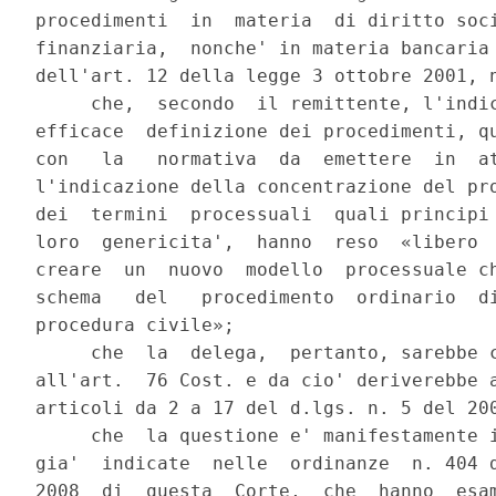
procedimenti  in  materia  di diritto soci
finanziaria,  nonche' in materia bancaria 
dell'art. 12 della legge 3 ottobre 2001, n
     che,  secondo  il remittente, l'indic
efficace  definizione dei procedimenti, qu
con   la   normativa  da  emettere  in  at
l'indicazione della concentrazione del pro
dei  termini  processuali  quali principi 
loro  genericita',  hanno  reso  «libero  
creare  un  nuovo  modello  processuale ch
schema   del   procedimento  ordinario  di
procedura civile»;

     che  la  delega,  pertanto, sarebbe c
all'art.  76 Cost. e da cio' deriverebbe a
articoli da 2 a 17 del d.lgs. n. 5 del 200
     che  la questione e' manifestamente i
gia'  indicate  nelle  ordinanze  n. 404 d
2008  di  questa  Corte,  che  hanno  esam