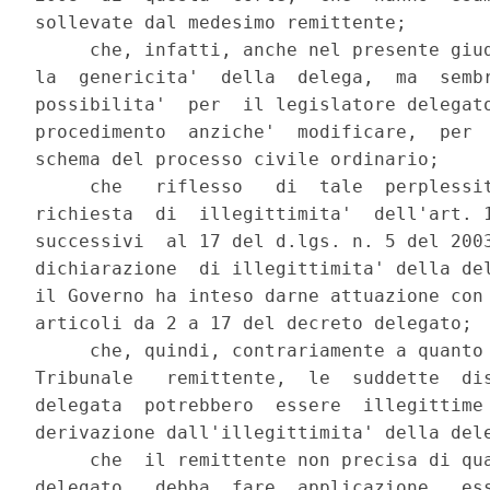
sollevate dal medesimo remittente;

     che, infatti, anche nel presente giud
la  genericita'  della  delega,  ma  sembr
possibilita'  per  il legislatore delegato
procedimento  anziche'  modificare,  per  
schema del processo civile ordinario;

     che   riflesso   di  tale  perplessit
richiesta  di  illegittimita'  dell'art. 1
successivi  al 17 del d.lgs. n. 5 del 2003
dichiarazione  di illegittimita' della del
il Governo ha inteso darne attuazione con 
articoli da 2 a 17 del decreto delegato;

     che, quindi, contrariamente a quanto 
Tribunale   remittente,  le  suddette  dis
delegata  potrebbero  essere  illegittime 
derivazione dall'illegittimita' della dele
     che  il remittente non precisa di qua
delegato   debba  fare  applicazione,  ess