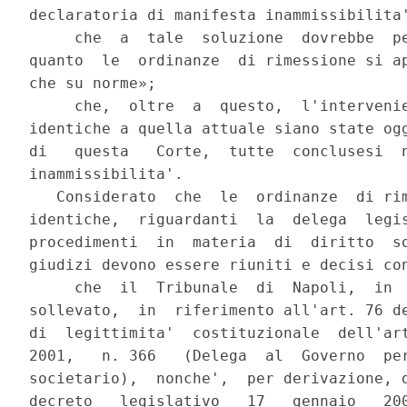
declaratoria di manifesta inammissibilita'
     che  a  tale  soluzione  dovrebbe  pe
quanto  le  ordinanze  di rimessione si ap
che su norme»;

     che,  oltre  a  questo,  l'intervenie
identiche a quella attuale siano state ogg
di   questa   Corte,  tutte  conclusesi  n
inammissibilita'.

   Considerato  che  le  ordinanze  di rim
identiche,  riguardanti  la  delega  legis
procedimenti  in  materia  di  diritto  so
giudizi devono essere riuniti e decisi con
     che  il  Tribunale  di  Napoli,  in  
sollevato,  in  riferimento all'art. 76 de
di  legittimita'  costituzionale  dell'art
2001,   n. 366   (Delega  al  Governo  per
societario),  nonche',  per derivazione, d
decreto   legislativo   17   gennaio   200