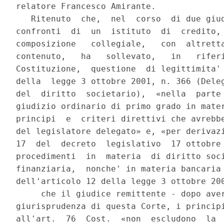
relatore Francesco Amirante.

   Ritenuto  che,  nel  corso  di due giud
confronti  di  un  istituto  di  credito, 
composizione   collegiale,   con  altretta
contenuto,   ha   sollevato,   in   riferi
Costituzione,  questione  di legittimita' 
della  legge 3 ottobre 2001, n. 366 (Deleg
del  diritto  societario),  «nella  parte 
giudizio ordinario di primo grado in mater
principi  e  criteri direttivi che avrebbe
del legislatore delegato» e, «per derivazi
17  del  decreto  legislativo  17 ottobre 
procedimenti  in  materia  di diritto soci
finanziaria,  nonche' in materia bancaria 
dell'articolo 12 della legge 3 ottobre 200
     che il giudice remittente - dopo aver
giurisprudenza di questa Corte, i principi
all'art.  76  Cost.  «non  escludono  la  