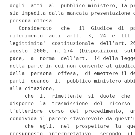
degli  atti  al  pubblico ministero, la pr
sia impedita dalla mancata presentazione d
persona offesa.

   Considerato   che   il  Giudice  di  pa
riferimento  agli  artt.  3,  24  e  111  
legittimita'  costituzionale  dell'art. 26
agosto  2000,  n. 274  (Disposizioni  sull
pace,  a  norma  dell'art.  14 della legge
nella parte in cui non consente al giudice
della  persona  offesa,  di emettere il de
parti  quando  il  pubblico ministero abbi
alla citazione;

     che  il  rimettente  si  duole  che  
disporre  la  trasmissione  del  ricorso  
l'ulteriore  corso  del  procedimento,  an
condivida il parere sfavorevole da quest'u
     che  egli,  nel  prospettare  la  que
presupposto  interpretativo,  secondo  il 