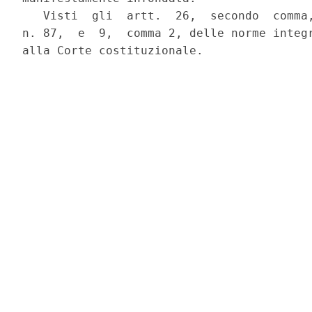
   Visti  gli  artt.  26,  secondo  comma,
n. 87,  e  9,  comma 2, delle norme integr