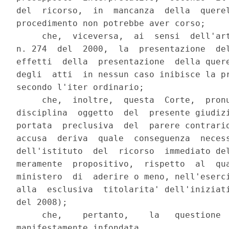
del  ricorso,  in  mancanza  della  querel
procedimento non potrebbe aver corso;

     che,  viceversa,  ai  sensi  dell'art
n. 274  del  2000,  la  presentazione  del
effetti  della  presentazione  della quere
degli  atti  in nessun caso inibisce la pr
secondo l'iter ordinario;

     che,  inoltre,  questa  Corte,  pronu
disciplina  oggetto  del  presente giudizi
portata  preclusiva  del  parere contrario
accusa  deriva  quale  conseguenza  necess
dell'istituto  del  ricorso  immediato del
meramente  propositivo,  rispetto  al  qua
ministero  di  aderire o meno, nell'eserci
alla  esclusiva  titolarita' dell'iniziati
del 2008);

     che,    pertanto,    la   questione  
manifestamente infondata.
