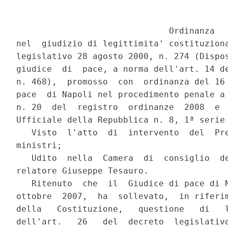
                              Ordinanza

nel  giudizio di legittimita' costituziona
legislativo 28 agosto 2000, n. 274 (Dispos
giudice  di  pace, a norma dell'art. 14 de
n. 468),  promosso  con  ordinanza del 16 
pace  di Napoli nel procedimento penale a 
n. 20  del  registro  ordinanze  2008  e  
Ufficiale della Repubblica n. 8, 1ª serie 
   Visto  l'atto  di  intervento  del  Pre
ministri;

   Udito  nella  Camera  di  consiglio  de
relatore Giuseppe Tesauro.

   Ritenuto  che  il  Giudice di pace di N
ottobre  2007,  ha  sollevato,  in riferim
della   Costituzione,   questione   di   l
dell'art.   26   del  decreto  legislativo