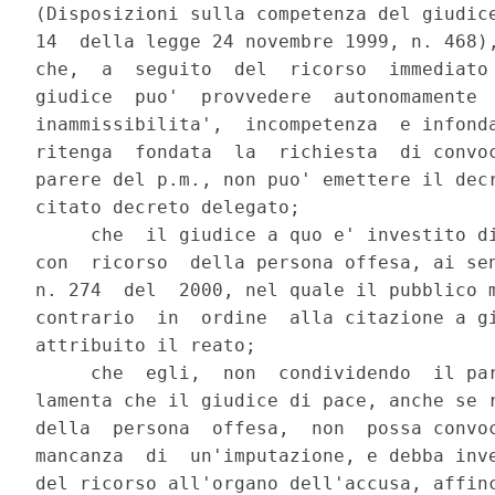
(Disposizioni sulla competenza del giudice
14  della legge 24 novembre 1999, n. 468),
che,  a  seguito  del  ricorso  immediato 
giudice  puo'  provvedere  autonomamente  
inammissibilita',  incompetenza  e infonda
ritenga  fondata  la  richiesta  di convoc
parere del p.m., non puo' emettere il decr
citato decreto delegato;

     che  il giudice a quo e' investito di
con  ricorso  della persona offesa, ai sen
n. 274  del  2000, nel quale il pubblico m
contrario  in  ordine  alla citazione a gi
attribuito il reato;

     che  egli,  non  condividendo  il par
lamenta che il giudice di pace, anche se r
della  persona  offesa,  non  possa convoc
mancanza  di  un'imputazione, e debba inve
del ricorso all'organo dell'accusa, affinc