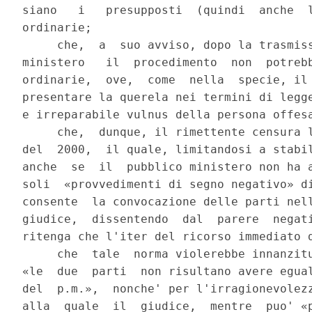
siano   i   presupposti  (quindi  anche  l
ordinarie;

     che,  a  suo avviso, dopo la trasmiss
ministero   il  procedimento  non  potrebb
ordinarie,  ove,  come  nella  specie, il 
presentare la querela nei termini di legge
e irreparabile vulnus della persona offesa
     che,  dunque, il rimettente censura l
del  2000,  il quale, limitandosi a stabil
anche  se  il  pubblico ministero non ha a
soli  «provvedimenti di segno negativo» di
consente  la convocazione delle parti nell
giudice,  dissentendo  dal  parere  negati
ritenga che l'iter del ricorso immediato d
     che  tale  norma violerebbe innanzitu
«le  due  parti  non risultano avere egual
del  p.m.»,  nonche' per l'irragionevolezz
alla  quale  il  giudice,  mentre  puo' «p