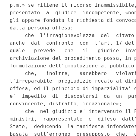
p.m.» se ritiene il ricorso inammissibile,
presentato  a  giudice  incompetente, «non
gli appare fondata la richiesta di convoca
dalla persona offesa;

     che  l'irragionevolezza  del  citato 
anche  dal  confronto  con  l'art. 17 del 
quale   prevede   che   il   giudice  inve
archiviazione del procedimento possa, in p
formulazione dell'imputazione al pubblico 
     che,   inoltre,   sarebbero   violati
l'irreparabile  pregiudizio recato al diri
offesa, ed il principio di imparzialita' e
e'  impedito  di  discostarsi  da  un  par
convincente, distratto, irrazionale»;

     che  nel giudizio e' intervenuto il P
ministri,  rappresentato  e  difeso  dall'
Stato,  deducendo  la manifesta infondatez
basata  sull'erroneo  presupposto  che,  a