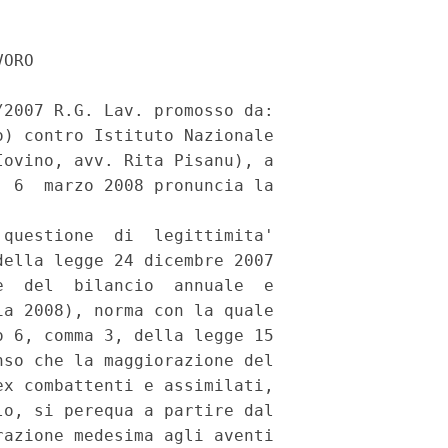
contemperamento  dell'esigenza
perequativa   e   di   adeguatezza   delle  pensioni  con  quella  di
contenimento  della  spesa  pubblica  e  salvaguardia degli equilibri
finanziari,  risulta  essere  stato  ragionevolmente attuato mediante
l'individuazione    di   coefficienti   di   correzione   percentuale
dell'adeguamento  annuale, graduati in relazione al livello economico
dei  trattamenti a partire da quelli di importo piu' elevato rispetto
al minimo.
   Orbene,   la  modifica  introdotta  dalla  disposizione  censurata
persegue invece gli obiettivi di contenimento della spesa mediante un
criterio  di  limitazione  temporale  del  meccanismo perequativo che
contrasta  con  canoni  di  ragionevolezza  e  con la specifica ratio
sottesa  alla  mag