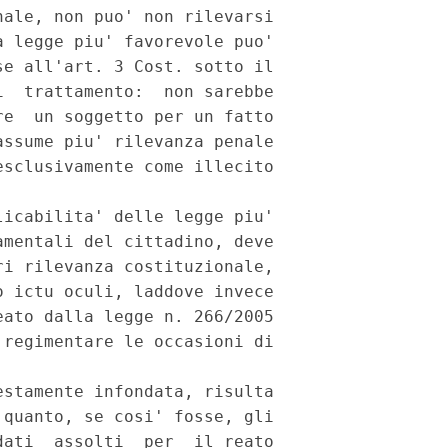
ale, non puo' non rilevarsi

 legge piu' favorevole puo'

e all'art. 3 Cost. sotto il

  trattamento:  non sarebbe

e  un soggetto per un fatto

ssume piu' rilevanza penale

sclusivamente come illecito

icabilita' delle legge piu'

mentali del cittadino, deve

i rilevanza costituzionale,

 ictu oculi, laddove invece

ato dalla legge n. 266/2005

regimentare le occasioni di

stamente infondata, risulta

quanto, se cosi' fosse, gli

ati  assolti  per  il reato
