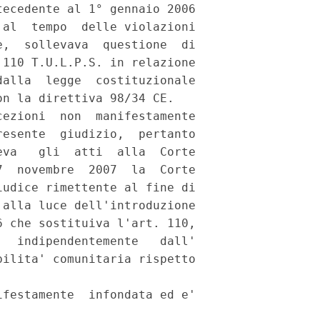
ecedente al 1° gennaio 2006

al  tempo  delle violazioni

,  sollevava  questione  di

110 T.U.L.P.S. in relazione

alla  legge  costituzionale

n la direttiva 98/34 CE.

ezioni  non  manifestamente

esente  giudizio,  pertanto

va   gli  atti  alla  Corte

  novembre  2007  la  Corte

udice rimettente al fine di

alla luce dell'introduzione

 che sostituiva l'art. 110,

  indipendentemente   dall'

ilita' comunitaria rispetto

festamente  infondata ed e'
