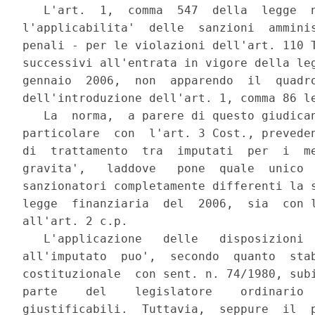
   L'art.  1,  comma  547  della  legge  n
l'applicabilita'  delle  sanzioni  amminis
penali - per le violazioni dell'art. 110 T
successivi all'entrata in vigore della leg
gennaio  2006,  non  apparendo  il  quadro
dell'introduzione dell'art. 1, comma 86 le
   La  norma,  a parere di questo giudican
particolare  con  l'art. 3 Cost., preveden
di  trattamento  tra  imputati  per  i  me
gravita',   laddove   pone  quale  unico  
sanzionatori completamente differenti la s
legge  finanziaria  del  2006,  sia  con l
all'art. 2 c.p.

   L'applicazione   delle   disposizioni  
all'imputato  puo',  secondo  quanto  stab
costituzionale  con sent. n. 74/1980, subi
parte    del    legislatore    ordinario  
giustificabili.  Tuttavia,  seppure  il  p