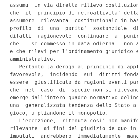
assuma  in via diretta rilievo costituzion
che  il  principio di retroattivita' della
assumere  rilevanza  costituzionale in bas
profilo  di  una  parita'  sostanziale  di
difatti  ragionevole  continuare  a  punir
che -  se commesso in data odierna - non a
e che rilevi per l'ordinamento giuridico e
amministrativo.

   Pertanto la deroga al principio di appl
favorevole,  incidendo  sui  diritti fonda
essere  giustificata da ragioni aventi par
che  nel  caso  di  specie non si rilevano
emerge dall'intero quadro normativo deline
una  generalizzata tendenza dello Stato a 
gioco, ampliandone il monopolio.

   L'eccezione,  ritenuta cosi' non manife
rilevante  ai fini del giudizio de quo in 
imputati  andrebbero  immediatamente  mand