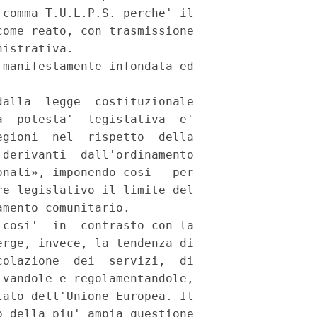
comma T.U.L.P.S. perche' il

ome reato, con trasmissione

istrativa.

manifestamente infondata ed

alla  legge  costituzionale

  potesta'  legislativa  e'

gioni  nel  rispetto  della

derivanti  dall'ordinamento

nali», imponendo cosi - per

e legislativo il limite del

mento comunitario.

cosi'  in  contrasto con la

rge, invece, la tendenza di

olazione  dei  servizi,  di

vandole e regolamentandole,

ato dell'Unione Europea. Il

 della piu' ampia questione
