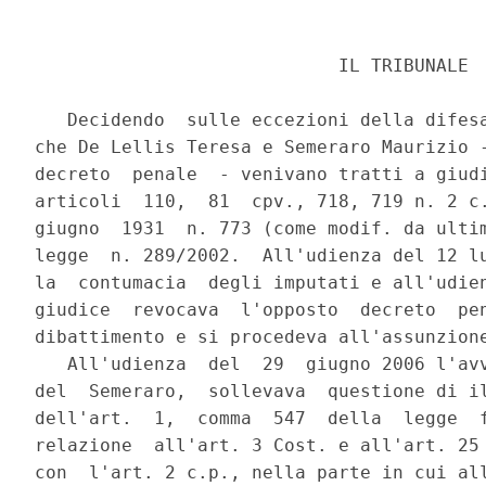
                            IL TRIBUNALE

   Decidendo  sulle eccezioni della difesa
che De Lellis Teresa e Semeraro Maurizio -
decreto  penale  - venivano tratti a giudi
articoli  110,  81  cpv., 718, 719 n. 2 c.
giugno  1931  n. 773 (come modif. da ultim
legge  n. 289/2002.  All'udienza del 12 lu
la  contumacia  degli imputati e all'udien
giudice  revocava  l'opposto  decreto  pen
dibattimento e si procedeva all'assunzione
   All'udienza  del  29  giugno 2006 l'avv
del  Semeraro,  sollevava  questione di il
dell'art.  1,  comma  547  della  legge  f
relazione  all'art. 3 Cost. e all'art. 25 
con  l'art. 2 c.p., nella parte in cui all