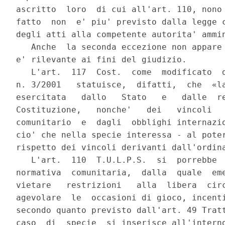
ascritto  loro  di cui all'art. 110, nono 
fatto  non  e' piu' previsto dalla legge c
degli atti alla competente autorita' ammin
   Anche  la seconda eccezione non appare 
e' rilevante ai fini del giudizio.

   L'art.  117  Cost.  come  modificato  d
n. 3/2001   statuisce,  difatti,  che  «la
esercitata   dallo   Stato   e   dalle  re
Costituzione,   nonche'   dei   vincoli   
comunitario  e  dagli  obblighi internazio
cio' che nella specie interessa - al poter
rispetto dei vincoli derivanti dall'ordina
   L'art.  110  T.U.L.P.S.  si  porrebbe  
normativa  comunitaria,  dalla  quale  eme
vietare   restrizioni   alla  libera  circ
agevolare  le  occasioni di gioco, incenti
secondo quanto previsto dall'art. 49 Tratt
caso  di  specie  si inserisce all'interno