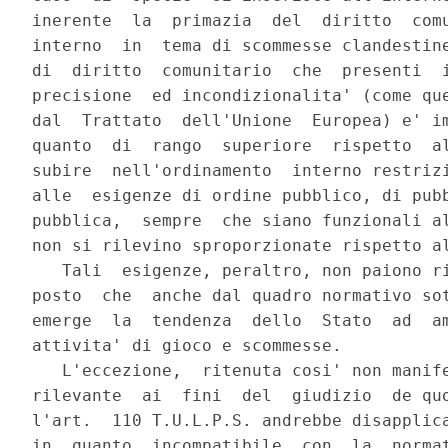
inerente  la  primazia  del  diritto  comu
interno  in  tema di scommesse clandestine
di  diritto  comunitario  che  presenti  i
precisione  ed incondizionalita' (come que
dal  Trattato  dell'Unione  Europea) e' im
quanto  di  rango  superiore  rispetto  al
subire  nell'ordinamento  interno restrizi
alle  esigenze di ordine pubblico, di pubb
pubblica,  sempre  che siano funzionali al
non si rilevino sproporzionate rispetto al
   Tali  esigenze, peraltro, non paiono ri
posto  che  anche dal quadro normativo sot
emerge  la  tendenza  dello  Stato  ad  am
attivita' di gioco e scommesse.

   L'eccezione,  ritenuta cosi' non manife
rilevante  ai  fini  del  giudizio  de quo
l'art.  110 T.U.L.P.S. andrebbe disapplica
in  quanto  incompatibile  con  la  normat