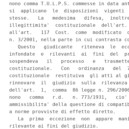
nono comma T.U.L.P.S. commesse in data ant
si  applicano  le  disposizioni  vigenti  
stesse.   La   medesima   difesa,  inoltre
illegittimita'  costituzionale  dell'art. 
all'art.   117  Cost.  come  modificato  d
n. 3/2001, nella parte in cui contrasta co
   Questo   giudicante   riteneva  le  ecc
infondate  e  rilevanti  ai  fini  del  pr
sospendeva   il   processo   e   trasmette
costituzionale.   Con   ordinanza   del  7
costituzionale  restituiva  gli atti al gi
rinnovare  il  giudizio  sulla  rilevanza 
dell'art.  1,  comma  86 legge n. 296/2006
nono   comma   r.d.   n. 773/1931,   cio' 
ammissibilita' della questione di compatib
a norme provviste di effetto diretto.

   La  prima  eccezione  non  appare  mani
rilevante ai fini del giudizio.
