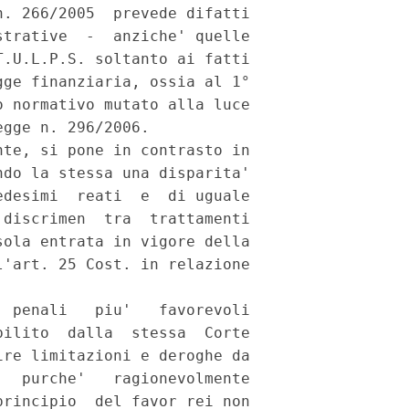
. 266/2005  prevede difatti

trative  -  anziche' quelle

.U.L.P.S. soltanto ai fatti

ge finanziaria, ossia al 1°

 normativo mutato alla luce

gge n. 296/2006.

te, si pone in contrasto in

do la stessa una disparita'

desimi  reati  e  di uguale

discrimen  tra  trattamenti

ola entrata in vigore della

'art. 25 Cost. in relazione

 penali   piu'   favorevoli

ilito  dalla  stessa  Corte

re limitazioni e deroghe da

  purche'   ragionevolmente

rincipio  del favor rei non
