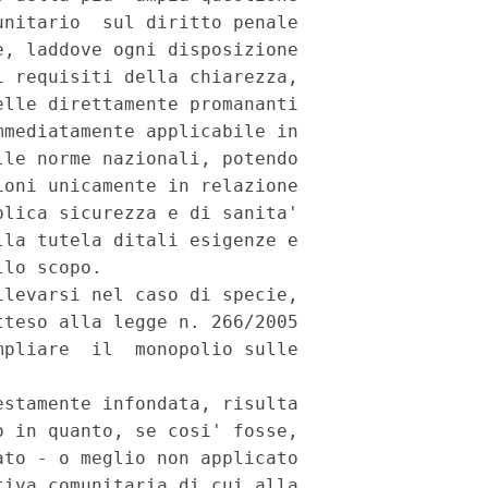
nitario  sul diritto penale

, laddove ogni disposizione

 requisiti della chiarezza,

lle direttamente promananti

mediatamente applicabile in

le norme nazionali, potendo

oni unicamente in relazione

lica sicurezza e di sanita'

la tutela ditali esigenze e

lo scopo.

levarsi nel caso di specie,

teso alla legge n. 266/2005

pliare  il  monopolio sulle

stamente infondata, risulta

 in quanto, se cosi' fosse,

to - o meglio non applicato

iva comunitaria di cui alla
