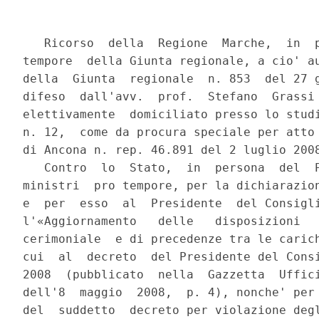
   Ricorso  della  Regione  Marche,  in  persona  del  Presidente pro
tempore  della Giunta regionale, a cio' autorizzato con deliberazione
della  Giunta  regionale  n. 853  del 27 giugno 2008, rappresentato e
difeso  dall'avv.  prof.  Stefano  Grassi  del  Foro  di  Firenze  ed
elettivamente  domiciliato presso lo studio in Roma, piazza Barberini
n. 12,  come da procura speciale per atto del notaio Stefano Sabatini
di Ancona n. rep. 46.891 del 2 luglio 2008;
   Contro  lo  Stato,  in  persona  del  Presidente del Consiglio dei
ministri  pro tempore, per la dichiarazione che non spetta allo Stato
e  per  esso  al  Presidente  del Consiglio dei ministri disciplinare
l'«Aggiornamento   delle   disposizioni   generali   in   materia  di
cerimoniale  e di precedenze tra le cariche pubbliche» nei termini di
cui  al  decreto  del Presidente del Consiglio dei ministri 16 aprile
2008  (pubblicato  nella  Gazzetta  Ufficiale - Serie generale n. 107
dell'8  maggio  2008,  p. 4), nonche' per il conseguente annullamento
del  suddetto  decreto per violazione degli artt. 117, quarto e sesto
comma Cost., 118 Cost. e del principio di leale collaborazione.
   1.  -  Il d.P.C.m. 16 aprile 2008 e' stato emanato, secondo quanto
riportato  espressamente nel preambolo, «considerata la necessita' di
procedere ad alcune modificazioni al fine di correggere taluni errori
materiali  e  di  integrare le disposizioni contenute nel decreto del
Presidente  del  Consiglio  dei  ministri  14  aprile  2006», recante
«Disposizioni  generali in materia di cerimoniale e di precedenza tra
le  cariche pubbliche», che disciplina, in particolare, «le posizioni
protocollari  che  regolano  le  cerimonie  d'iniziativa dello Stato,
delle  regioni, degli enti locali e di ogni altra autorita' pubblica,
nonche' quelle alle quali prendano parte il Capo dello Stato; ovvero,
in  forma  ufficiale,  autorita' che rivestono cariche comprese nella
prima  categoria  di  cui  all'art.  5 - Presidenti delle due Camere,
Presidente   del  Consiglio  dei  ministri,  Presidente  della  Corte
costituzionale,   Presidenti  emeriti  della  Repubblica  -  o  nella
categoria  "A"  di  cui  all'art.  9  -  Vicepresidenti  ovvero altri
rappresentanti  ufficiali  degli  Organi  costituzionali,  Presidente
della  Giunta  regionale  e  Presidente  della  Provincia autonoma di
Trento  o di Bolzano, Presidente del Consiglio regionale e Presidente
del   Consiglio   provinciale  di  Trento  o  di  Bolzano,  Ministri,
Viceministri   e  Sottosegretari  di  Stato,  Membri  del  Parlamento
nazionale  e  del  Parlamento  europeo, Sindaco, Prefetto, Presidente
della  provincia,  Presidente  della  Corte di appello, Vescovo della
Diocesi».
   1.1.  -  Il  d.P.C.m.  16  aprile 2008 interviene in particolare a
modifica e integrazione delle seguenti disposizioni:
     l'art.  2  de  d.P.C.m.  14  aprile 2006 prevede che «1. Ai fini
della  presente  disciplina:  a)  sono cerimonie nazionali quelle che
hanno  luogo  in occasione di feste nazionali, in qualunque parte del
territorio  della  Repubblica  si svolgano, nonche' le cerimonie alle
quali sia presente il Capo dello Stato ovvero una delle autorita' che
rivestono  cariche comprese nella prima categoria di cui all'articolo
5;  b)  sono  cerimonie  territoriali  quelle che non rientrano nella
definizione  di cui alla lettera a)». L'art. 1 del d.P.C.m. 16 aprile
2008  amplia  la  nozione  di  cerimonie nazionali di cui all'art. 2,
lettera   a),  ricomprendendovi  anche  quelle  che  si  svolgono  in
occasione «di esequie di Stato»;
     l'art.  4,  terzo  comma,  primo periodo, del d.P.C.m. 14 aprile
2006  prevedeva  che  «in  assenza  di diverse prescrizioni e ove non
espressamente  stabilito,  per l'individuazione della posizione delle
autorita'  non  comprese  negli  ordini  di  precedenza  di  cui agli
articoli  5  e 9 si valutano la carica, l'incarico svolto, nonche' il
grado».  L'art.  2  del d.P.C.m. 16 aprile 2008, sostituendo il primo
periodo  del terzo comma dell'art. 4, ha introdotto specifici criteri
di  valutazione  per  poter individuare le posizioni protocollari non
espressamente   indicate,  prevedendo  che  «in  assenza  di  diverse
prescrizioni,  la  definizione  della  posizione  protocollare  delle
autorita'  non  espressamente  indicate negli ordini di precedenza di
cui  agli  articoli  5  e  9  si  raggiunge  mediante l'apprezzamento
analogico-comparato  della  carica,  delle  funzioni  e  del grado di
questi rispetto a quelli delle cariche individuate negli ordini»;
     la  posizione protocollare stabilita dall'art. 5 del d.P.C.m. 14
aprile 2006 (Ordine nazionale di precedenza) viene innovata dall'art.
3 del d.P.C.m. 16 aprile 2008, che, fra l'altro, prevede: al comma 4,
la  sostituzione  della  nota  10  all'art. 5, comma 1, relativa alla
posizione del Presidente del Consiglio regionale e del Presidente del
Consiglio  Provinciale  di  Trento  o  di  Bolzano,  fuori  sede, che
prevedeva  «Tra  essi  precede  il  Presidente  della  Conferenza dei
Presidenti dei Consigli regionali e delle Province autonome di Trento
e  di Bolzano» e che diviene, nel testo sostituito, «Tra essi precede
il  Coordinatore  della  Conferenza dei Presidenti dell'Assemblea dei
Consigli regionali e delle Province autonome di Trento e di Bolzano»;
l'inserimento  di ulteriori posizioni, tra cui: «all'art. 5, comma 1,
dopo la posizione E2, si inserisce la seguente posizione: "Presidenti
titolari   di   sezione  delle  magistrature  superiori,  Procuratore
aggiunto della Corte dei conti, Procuratore generale della Repubblica
presso  la  Corte  d'appello"»  (art. 3, comma 14, d.P.C.m. 16 aprile
2008); «all'art. 5, comma 1, dopo la posizione indicata con il codice
gia'  E4,  si  inserisce  la  seguente  posizione:  "Capo  del  Corpo
forestale  dello  Stato,  Comandante  generale  delle  Capitanerie di
Porto.   Direttore   AISE,   Direttore   AISI.   Ispettori   generali
dell'Esercito  e  incarichi corrispondenti delle altre Forze Armate"»
(art. 3, comma 1