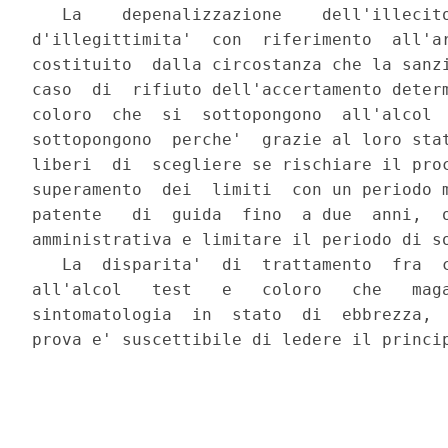
   La    depenalizzazione    dell'illecito
d'illegittimita'  con  riferimento  all'ar
costituito  dalla circostanza che la sanzi
caso  di  rifiuto dell'accertamento determ
coloro  che  si  sottopongono  all'alcol  
sottopongono  perche'  grazie al loro stat
liberi  di  scegliere se rischiare il proc
superamento  dei  limiti  con un periodo m
patente   di  guida  fino  a due  anni,  o
amministrativa e limitare il periodo di so
   La  disparita'  di  trattamento  fra  c
all'alcol   test   e   coloro   che   maga
sintomatologia  in  stato  di  ebbrezza,  