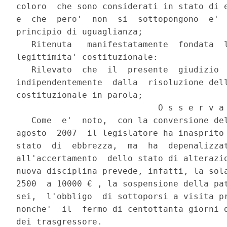
coloro  che sono considerati in stato di e
e  che  pero'  non  si  sottopongono  e'  
principio di uguaglianza;

   Ritenuta   manifestatamente  fondata  l
legittimita' costituzionale:

   Rilevato  che  il  presente  giudizio  
indipendentemente  dalla  risoluzione dell
costituzionale in parola;

                            O s s e r v a

   Come  e'  noto,  con la conversione del
agosto  2007  il legislatore ha inasprito 
stato  di  ebbrezza,  ma  ha  depenalizzat
all'accertamento  dello stato di alterazio
nuova disciplina prevede, infatti, la sola
2500  a 10000 € , la sospensione della pat
sei,  l'obbligo  di sottoporsi a visita pr
nonche'  il  fermo di centottanta giorni d
dei trasgressore.
