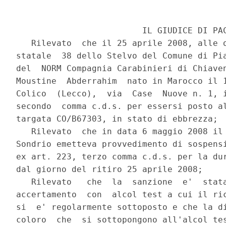
                         IL GIUDICE DI PAC
   Rilevato  che il 25 aprile 2008, alle o
statale  38 dello Stelvo del Comune di Pia
del  NORM Compagnia Carabinieri di Chiaven
Moustine  Abderrahim  nato in Marocco il 1
Colico  (Lecco),  via  Case  Nuove n. 1, i
secondo  comma c.d.s. per essersi posto al
targata CO/B67303, in stato di ebbrezza;

   Rilevato  che in data 6 maggio 2008 il 
Sondrio emetteva provvedimento di sospensi
ex art. 223, terzo comma c.d.s. per la dur
dal giorno del ritiro 25 aprile 2008;

   Rilevato   che  la  sanzione  e'  stata
accertamento  con  alcol test a cui il ric
si  e' regolarmente sottoposto e che la di
coloro  che  si sottopongono all'alcol tes