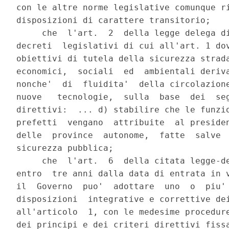
con le altre norme legislative comunque ri
disposizioni di carattere transitorio;

     che  l'art.  2  della legge delega di
decreti  legislativi di cui all'art. 1 dov
obiettivi di tutela della sicurezza strada
economici,  sociali  ed  ambientali deriva
nonche'  di  fluidita'  della circolazione
nuove   tecnologie,  sulla  base  dei  seg
direttivi:  ... d) stabilire che le funzio
prefetti  vengano  attribuite  al presiden
delle  province  autonome,  fatte  salve  
sicurezza pubblica;

     che  l'art.  6  della citata legge-de
entro  tre anni dalla data di entrata in v
il  Governo  puo'  adottare  uno  o  piu' 
disposizioni  integrative e correttive dei
all'articolo  1, con le medesime procedure
dei principi e dei criteri direttivi fissa