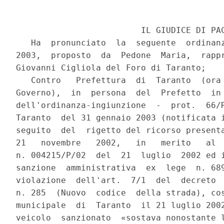
                         IL GIUDICE DI PAC
   Ha  pronunciato  la  seguente  ordinanz
2003,  proposto  da  Pedone  Maria,  rappr
Giovanni Cigliola del Foro di Taranto;

   Contro   Prefettura  di  Taranto  (ora 
Governo),  in  persona  del  Prefetto  in 
dell'ordinanza-ingiunzione  -  prot.  66/R
Taranto  del 31 gennaio 2003 (notificata i
seguito  del  rigetto del ricorso presenta
21   novembre   2002,   in   merito   al  
n. 004215/P/02  del  21  luglio  2002 ed i
sanzione  amministrativa  ex  lege  n. 689
violazione  dell'art.  7/1  del  decreto  
n. 285  (Nuovo  codice  della strada), cos
municipale  di  Taranto  il 21 luglio 2002
veicolo  sanzionato  «sostava nonostante l