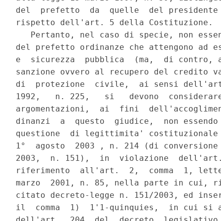
del  prefetto  da  quelle  del presidente 
rispetto dell'art. 5 della Costituzione.

   Pertanto, nel caso di specie, non essen
del prefetto ordinanze che attengono ad es
e  sicurezza  pubblica  (ma,  di contro, a
sanzione ovvero al recupero del credito va
di  protezione  civile,  ai sensi dell'art
1992,   n. 225,   si   devono  considerare
argomentazioni,  ai  fini  dell'accoglimen
dinanzi  a  questo  giudice,  non essendo 
questione  di legittimita' costituzionale 
1°  agosto  2003 , n. 214 (di conversione 
2003,  n. 151),  in  violazione  dell'art.
riferimento  all'art.  2,  comma  1, lette
marzo  2001, n. 85, nella parte in cui, ri
citato decreto-legge n. 151/2003, ed inser
il  comma  1)  1'1-quinquies,  in cui si a
dell'art.  204  del  decreto  legislativo 