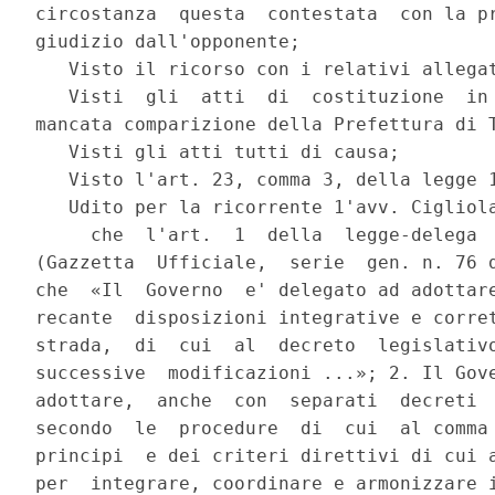
circostanza  questa  contestata  con la pr
giudizio dall'opponente;

   Visto il ricorso con i relativi allegat
   Visti  gli  atti  di  costituzione  in 
mancata comparizione della Prefettura di T
   Visti gli atti tutti di causa;

   Visto l'art. 23, comma 3, della legge 1
   Udito per la ricorrente 1'avv. Cigliola
     che  l'art.  1  della  legge-delega  
(Gazzetta  Ufficiale,  serie  gen. n. 76 d
che  «Il  Governo  e' delegato ad adottare
recante  disposizioni integrative e corret
strada,  di  cui  al  decreto  legislativo
successive  modificazioni ...»; 2. Il Gove
adottare,  anche  con  separati  decreti  
secondo  le  procedure  di  cui  al comma 
principi  e dei criteri direttivi di cui a
per  integrare, coordinare e armonizzare i