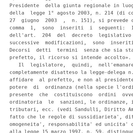
Presidente  della giunta regionale in luog
della  legge 1° agosto 2003, n. 214 (di co
27  giugno  2003  ,  n. 151), si prevede c
comma  1,  sono  inseriti  i  seguenti:  1
dell'art.  204  del  decreto  legislativo 
successive  modificazioni,  sono  inseriti
Decorsi  detti  termini  senza che sia sta
prefetto, il ricorso si intende accolto».

   Il  legislatore,  quindi,  nell'emanare
completamente disatteso la legge-delega n.
affidare  al prefetto, e non al presidente
potere  di  ordinanza (nella specie l'ordi
presente  che  costituiscono  ordini  ovve
ordinatoria  le  sanzioni, le ordinanze, i
tributari, ecc. (vedi Sandulli, Diritto Am
fatto che le regole di sussidiarieta', dif
omogeneita', responsabilita' ed unicita' d
alla legge 15 marzo 1997, n. 59, distinguo