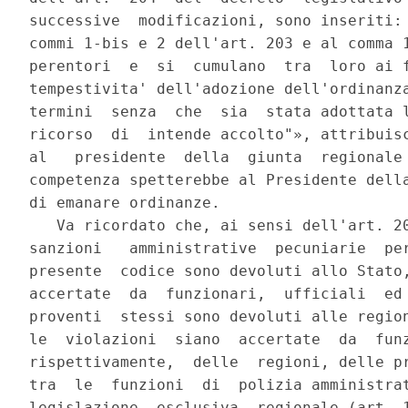
successive  modificazioni, sono inseriti: 
commi 1-bis e 2 dell'art. 203 e al comma 1
perentori  e  si  cumulano  tra  loro ai f
tempestivita' dell'adozione dell'ordinanza
termini  senza  che  sia  stata adottata l
ricorso  di  intende accolto"», attribuisc
al   presidente  della  giunta  regionale 
competenza spetterebbe al Presidente della
di emanare ordinanze.

   Va ricordato che, ai sensi dell'art. 20
sanzioni   amministrative  pecuniarie  per
presente  codice sono devoluti allo Stato,
accertate  da  funzionari,  ufficiali  ed 
proventi  stessi sono devoluti alle region
le  violazioni  siano  accertate  da  funz
rispettivamente,  delle  regioni, delle pr
tra  le  funzioni  di  polizia amministrat
legislazione  esclusiva  regionale (art. 1