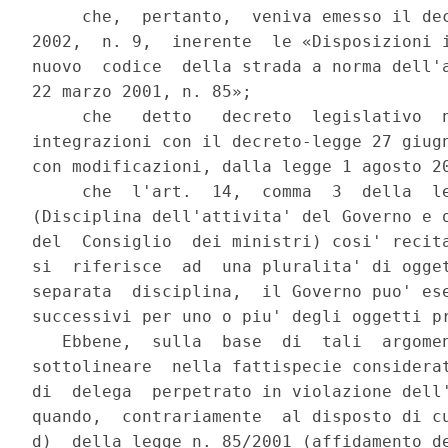
     che,  pertanto,  veniva emesso il dec
2002,  n. 9,  inerente  le «Disposizioni i
nuovo  codice  della strada a norma dell'a
22 marzo 2001, n. 85»;

     che   detto   decreto  legislativo  n
integrazioni con il decreto-legge 27 giugn
con modificazioni, dalla legge 1 agosto 20
     che  l'art.  14,  comma  3  della  le
(Disciplina dell'attivita' del Governo e o
del  Consiglio  dei ministri) cosi' recita
si  riferisce  ad  una pluralita' di ogget
separata  disciplina,  il Governo puo' ese
successivi per uno o piu' degli oggetti pr
   Ebbene,  sulla  base  di  tali  argomen
sottolineare  nella fattispecie considerat
di  delega  perpetrato in violazione dell'
quando,  contrariamente  al disposto di cu
d)  della legge n. 85/2001 (affidamento de