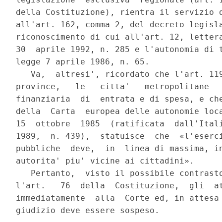
della Costituzione), rientra il servizio d
all'art. 162, comma 2, del decreto legisla
riconoscimento di cui all'art. 12, lettera
30  aprile 1992, n. 285 e l'autonomia di t
legge 7 aprile 1986, n. 65.

   Va,  altresi', ricordato che l'art. 119
province,   le   citta'   metropolitane   
finanziaria  di  entrata e di spesa, e che
della  Carta  europea delle autonomie loca
15  ottobre  1985  (ratificata  dall'Itali
1989,  n. 439),  statuisce  che  «l'eserci
pubbliche  deve,  in  linea di massima, in
autorita' piu' vicine ai cittadini».

   Pertanto,  visto il possibile contrasto
l'art.   76  della  Costituzione,  gli  at
immediatamente  alla  Corte ed, in attesa 