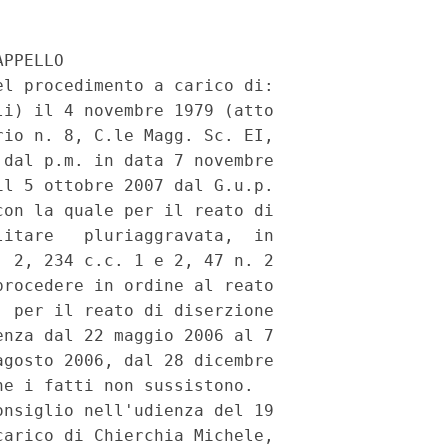
 ed  appare  poco  adatto  a  contrastare  efficacemente  la
sentenza  con  la  quale  il  giudice a quo si sia espresso in ordine
all'insostenibilita' dell'accusa in giudizio.
   In  tal  modo  si  compromette  la  possibilita'  che  il pubblico
ministero  chieda  ad un ulteriore giudice di esaminare le risultanze
processuali  nella  totalita'  del  loro  significato  e  della  loro
consistenza e si opera una non ragionevole discriminazione tra quanto
previsto  per  i  procedimenti che richiedono l'udienza preliminare e
quanto  previsto per i diversi procedimenti a citazione diretta, dove
la  domanda  di  giudizio  del  pubblico  ministero trova l'immediato
riscontro  della  fissazione  della  udienza  dibattimentale,  non e'
minimamente  esposta al rischio di essere prematuramente bloccata nei
suoi  atti di concreto e doveroso esercizio ed e' altresi' garantita,
nell'attuale  contesto  normativo  e grazie alle sentenze della Corte
costituzionale n. 26 e 320 del 2007, dalla possibilita' di un appello
avverso la decisione conclusiva del giudizio di primo grado.
   L'intera  sequenza  di rimedi impugnatori sopra indicata viene del
tutto  paralizzata  nel caso di procedimenti che richiedano l'udienza
preliminare; di quei procedimenti, cioe', che concernono i reati piu'
gravi  ed  in  relazione ai quali appare ancora di